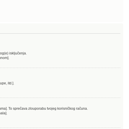
log(e) isključenja.
čunom].
pe, itd.].
oruma]. To sprečava zlouporabu tvojeg korisničkog računa.
ala].