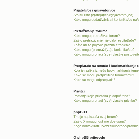
Prijatelji/ce i gnjavatori/ce
Što su liste prijatelja(ica)/gnjavatora(ica)
Kako mogu dodati/izbrisati korisnika/cu na/s 
Pretraživanje foruma
Kako mogu pretraživati forum?
Zašto pretraživanje nije dalo rezultat(a)e?
Zašto mi se pojavila prazna stranica?
Kako mogu (pre)traži(va)ti korisnike/ce?
Kako mogu pronaći (sve) vlastite postove/
Pretplata/e na temu/e i bookmarkiranje 
Koja je razlika između bookmarkiranja teme/
Kako se mogu pretplatiti na forum/temu?
Kako se mogu odpretplatiti?
Privitci
Postanje kojih privitaka je dopušteno?
Kako mogu pronaći (sve) vlastite privitke?
phpBB3
Tko je napisao/la ovaj forum?
Zašto X mogućnost nije dostupna?
Koga kontaktirati u vezi zlouporabe/pravnih
O phpBB prijevodu