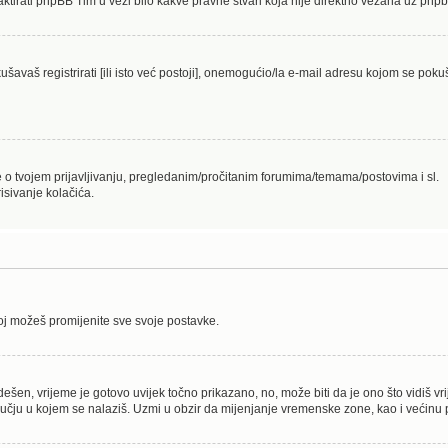
aktirati phpBB Tim u vezi bilo kakve pravne stvari koja nije direktno vezana uz p
avaš registrirati [ili isto već postoji], onemogućio/la e-mail adresu kojom se pokuš
je o tvojem prijavljivanju, pregledanim/pročitanim forumima/temama/postovima i sl.
isivanje kolačića.
joj možeš promijenite sve svoje postavke.
ešen, vrijeme je gotovo uvijek točno prikazano, no, može biti da je ono što vidiš v
ju u kojem se nalaziš. Uzmi u obzir da mijenjanje vremenske zone, kao i većinu po