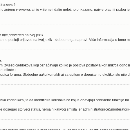
nsku zonu?
iju
ljetnog vremena
, ali je vrijeme i dalje netočno prikazano, najvjerojatniji razlog
um
nije preveden
na tvoj jezik.
koliko ne postoji prijevod na tvoj jezik - slobodno ga napravi. Više informacija o to
e.
rmi zvjezdica/blokova koji označavaju koliko je postova postao/la korisnik/ca odno
risnika/cu.
tor/ica foruma. Slobodno ga/ju kontaktiraj sa upitom o dopuštenju ukoliko isto nije d
i/a korisnik/ca, te da identificira korisnike/ce koji/e obavljaju određene funkcije n
e dosegao što veći status, nema nikakvog smisla jer administratori(ce)/moderator