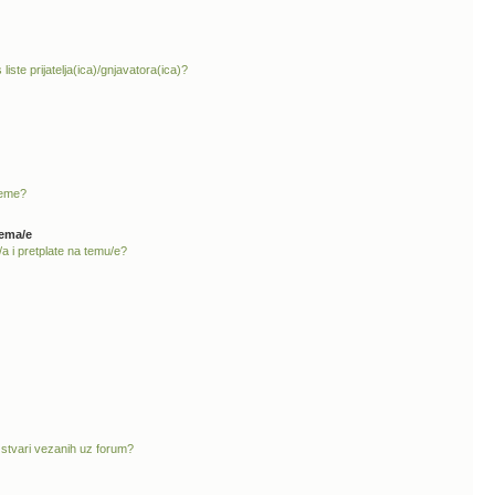
liste prijatelja(ica)/gnjavatora(ica)?
teme?
tema/e
a i pretplate na temu/e?
 stvari vezanih uz forum?