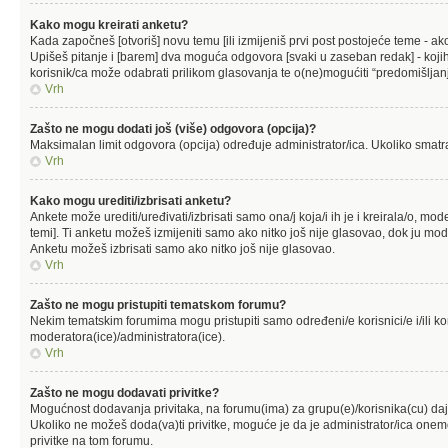
Kako mogu kreirati anketu?
Kada započneš [otvoriš] novu temu [ili izmijeniš prvi post postojeće teme - a
Upišeš pitanje i [barem] dva moguća odgovora [svaki u zaseban redak] - kojih 
korisnik/ca može odabrati prilikom glasovanja te o(ne)mogućiti “predomišljanj
Vrh
Zašto ne mogu dodati još (više) odgovora (opcija)?
Maksimalan limit odgovora (opcija) određuje administrator/ica. Ukoliko smatraš 
Vrh
Kako mogu urediti/izbrisati anketu?
Ankete može urediti/uređivati/izbrisati samo ona/j koja/i ih je i kreirala/o, mod
temi]. Ti anketu možeš izmijeniti samo ako nitko još nije glasovao, dok ju mode
Anketu možeš izbrisati samo ako nitko još nije glasovao.
Vrh
Zašto ne mogu pristupiti tematskom forumu?
Nekim tematskim forumima mogu pristupiti samo određeni/e korisnici/e i/ili ko
moderatora(ice)/administratora(ice).
Vrh
Zašto ne mogu dodavati privitke?
Mogućnost dodavanja privitaka, na forumu(ima) za grupu(e)/korisnika(cu) daj
Ukoliko ne možeš doda(va)ti privitke, moguće je da je administrator/ica one
privitke na tom forumu.