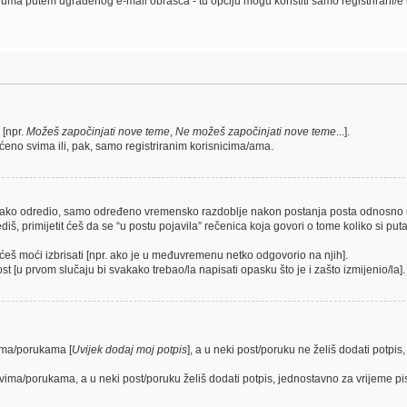
ruma putem ugrađenog e-mail obrasca - tu opciju mogu koristiti samo registrirani/e
 [npr.
Možeš započinjati nove teme
,
Ne možeš započinjati nove teme
...].
ćeno svima ili, pak, samo registriranim korisnicima/ama.
/ica tako odredio, samo određeno vremensko razdoblje nakon postanja posta odnosn
 primijetit ćeš da se “u postu pojavila” rečenica koja govori o tome koliko si puta i
ećeš moći izbrisati [npr. ako je u međuvremenu netko odgovorio na njih].
st [u prvom slučaju bi svakako trebao/la napisati opasku što je i zašto izmijenio/la].
vima/porukama [
Uvijek dodaj moj potpis
], a u neki post/poruku ne želiš dodati potp
tovima/porukama, a u neki post/poruku želiš dodati potpis, jednostavno za vrijeme