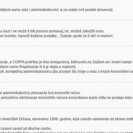
idljiv/a samo sebi i administratoru/ici, a za ostale ćeš postati skriven/a].
a u bazi i ne može ti biti ponovo poslana], no, možeš zatražiti novu.
am lozinku
. Ispuniš tražene podatke... Daljnje upute će ti stići e-mailom.
stracije, a COPPA podrška je bila omogućena, kliknuo/la na
Slažem se i imam manje 
likom same Registracije ili ti je stigla e-mailom].
ti, kontaktiraj administratora/icu [da provjeri što (ni)je u redu s tvojim korisničkim 
 je administrator/ica
izbrisao/la
tvoj korisnički račun.
 periodično izbrisivanje korisničkih računa korisnika/ca koji/e ništa ne postaju kako 
ih Američkih Država, doneseno 1998. godine, koje nalaže odobrenje od strane rodit
i pravni savjet od stručne osobe.