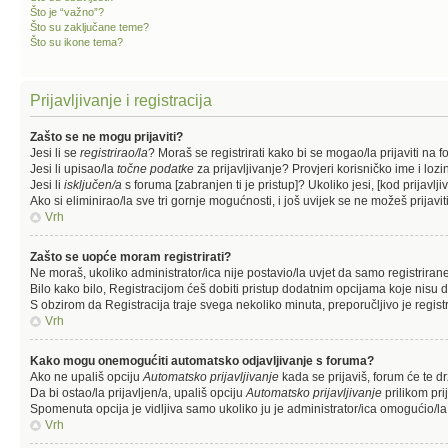
Što je “važno”?
Što su zaključane teme?
Što su ikone tema?
Prijavljivanje i registracija
Zašto se ne mogu prijaviti?
Jesi li se
registrirao/la
? Moraš se registrirati kako bi se mogao/la prijaviti na f
Jesi li upisao/la
točne podatke
za prijavljivanje? Provjeri korisničko ime i lozi
Jesi li
isključen/a
s foruma [zabranjen ti je pristup]? Ukoliko jesi, [kod prijavlj
Ako si eliminirao/la sve tri gornje mogućnosti, i još uvijek se ne možeš prijavit
Vrh
Zašto se uopće moram registrirati?
Ne moraš, ukoliko administrator/ica nije postavio/la uvjet da samo registrira
Bilo kako bilo, Registracijom ćeš dobiti pristup dodatnim opcijama koje nisu d
S obzirom da Registracija traje svega nekoliko minuta, preporučljivo je registri
Vrh
Kako mogu onemogućiti automatsko odjavljivanje s foruma?
Ako ne upališ opciju
Automatsko prijavljivanje
kada se prijaviš, forum će te d
Da bi ostao/la prijavljen/a, upališ opciju
Automatsko prijavljivanje
prilikom pri
Spomenuta opcija je vidljiva samo ukoliko ju je administrator/ica omogućio/la
Vrh