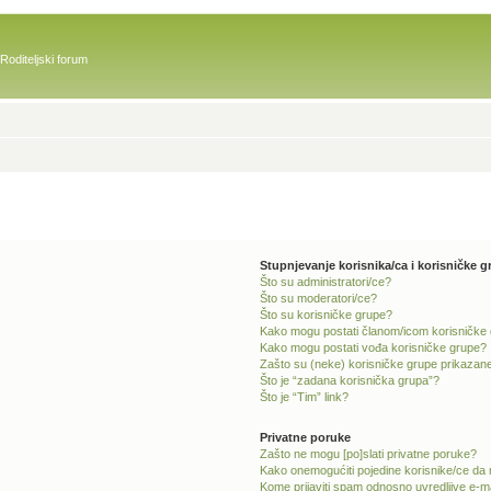
Roditeljski forum
Stupnjevanje korisnika/ca i korisničke g
Što su administratori/ce?
Što su moderatori/ce?
Što su korisničke grupe?
Kako mogu postati članom/icom korisničke
Kako mogu postati vođa korisničke grupe?
Zašto su (neke) korisničke grupe prikazane
Što je “zadana korisnička grupa”?
Što je “Tim” link?
Privatne poruke
Zašto ne mogu [po]slati privatne poruke?
Kako onemogućiti pojedine korisnike/ce da 
Kome prijaviti spam odnosno uvredljive e-m