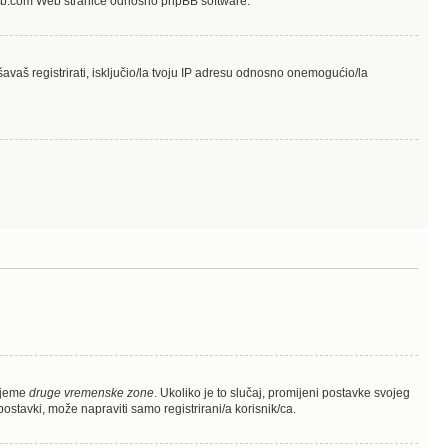
hpbb.com Web stranice odnosno phpBB software.
avaš registrirati, isključio/la tvoju IP adresu odnosno onemogućio/la
rijeme
druge vremenske zone
. Ukoliko je to slučaj, promijeni postavke svojeg
stavki, može napraviti samo registrirani/a korisnik/ca.