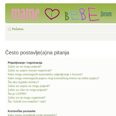
Početna
Često postavlje(a)na pitanja
Prijavljivanje i registracija
Zašto se ne mogu prijaviti?
Zašto se uopće moram registrirati?
Kako mogu onemogućiti automatsko odjavljivanje s foruma?
Kako mogu onemogućiti pojavu mog korisničkog imena na online popisu?
Što ako izgubim lozinku?
Zašto se uopće ne mogu prijaviti?
Zašto se više ne mogu prijaviti?
Što je COPPA?
Zašto se ne mogu registrirati?
Što “Izbriši sve kolačiće” radi?
Korisničke postavke
Kako mogu promijeniti svoje postavke?