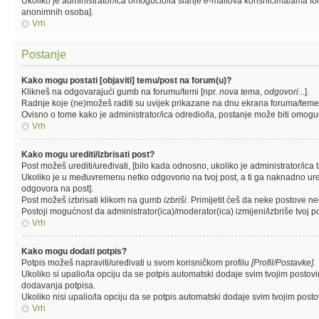
Ukoliko je administrator/ica omogućio/la slanje e-mailova korisnicima/ama fo
anonimnih osoba].
Vrh
Postanje
Kako mogu postati [objaviti] temu/post na forum(u)?
Klikneš na odgovarajući gumb na forumu/temi [npr.
nova tema
,
odgovori
...].
Radnje koje (ne)možeš raditi su uvijek prikazane na dnu ekrana foruma/teme
Ovisno o tome kako je administrator/ica odredio/la, postanje može biti omogu
Vrh
Kako mogu urediti/izbrisati post?
Post možeš urediti/uređivati, [bilo kada odnosno, ukoliko je administrator
Ukoliko je u međuvremenu netko odgovorio na tvoj post, a ti ga naknadno urediš,
odgovora na post].
Post možeš izbrisati klikom na gumb
izbriši
. Primijetit ćeš da neke postove n
Postoji mogućnost da administrator(ica)/moderator(ica) izmijeni/izbriše tvoj po
Vrh
Kako mogu dodati potpis?
Potpis možeš napraviti/uređivati u svom korisničkom profilu
[Profil/Postavke]
.
Ukoliko si upalio/la opciju da se potpis automatski dodaje svim tvojim posto
dodavanja potpisa.
Ukoliko nisi upalio/la opciju da se potpis automatski dodaje svim tvojim pos
Vrh