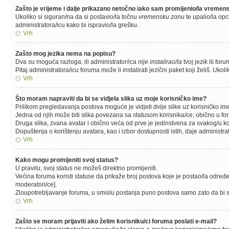
Zašto je vrijeme i dalje prikazano netočno iako sam promijenio/la vreme
Ukoliko si siguran/na da si postavio/la točnu
vremensku zonu
te upalio/la opc
administratora/icu kako bi ispravio/la grešku.
Vrh
Zašto mog jezika nema na popisu?
Dva su moguća razloga: ili administrator/ica
nije instalirao/la
tvoj jezik ili for
Pitaj administratora/icu foruma može li instalirati jezični paket koji želiš. U
Vrh
Što moram napraviti da bi se vidjela slika uz moje korisničko ime?
Prilikom pregledavanja postova moguće je vidjeti dvije slike uz korisničko im
Jedna od njih može biti slika povezana sa statusom korisnika/ce; obično u fo
Druga slika, zvana avatar i obično veća od prve je jedinstvena za svakog/u ko
Dopuštenja o korištenju avatara, kao i izbor dostupnosti istih, daje administra
Vrh
Kako mogu promijeniti svoj status?
U pravilu, svoj status ne možeš direktno promijeniti.
Većina foruma koristi statuse da prikaže broj postova koje je postao/la određen
moderatori/ce].
Zloupotrebljavanje foruma, u smislu postanja puno postova samo zato da bi s
Vrh
Zašto se moram prijaviti ako želim korisniku/ci foruma poslati e-mail?