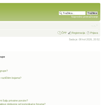
Napredno pretraživanje
ČPP
Registracija
Prijava
Sada je: 08 kol 2026, 20:52.
rupe
 grupe?
 različitim bojama?
mi šalju privatne poruke?
ailove dobivene od korisnika/ce foruma?