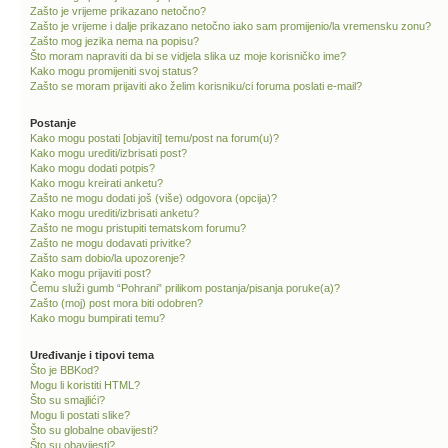
Zašto je vrijeme prikazano netočno?
Zašto je vrijeme i dalje prikazano netočno iako sam promijenio/la vremensku zonu?
Zašto mog jezika nema na popisu?
Što moram napraviti da bi se vidjela slika uz moje korisničko ime?
Kako mogu promijeniti svoj status?
Zašto se moram prijaviti ako želim korisniku/ci foruma poslati e-mail?
Postanje
Kako mogu postati [objaviti] temu/post na forum(u)?
Kako mogu urediti/izbrisati post?
Kako mogu dodati potpis?
Kako mogu kreirati anketu?
Zašto ne mogu dodati još (više) odgovora (opcija)?
Kako mogu urediti/izbrisati anketu?
Zašto ne mogu pristupiti tematskom forumu?
Zašto ne mogu dodavati privitke?
Zašto sam dobio/la upozorenje?
Kako mogu prijaviti post?
Čemu služi gumb “Pohrani” prilikom postanja/pisanja poruke(a)?
Zašto (moj) post mora biti odobren?
Kako mogu bumpirati temu?
Uređivanje i tipovi tema
Što je BBKod?
Mogu li koristiti HTML?
Što su smajlići?
Mogu li postati slike?
Što su globalne obavijesti?
Što su obavijesti?