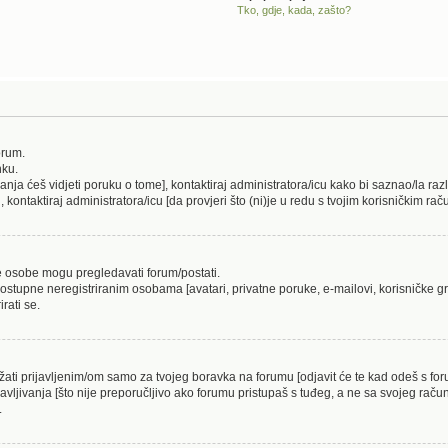
Tko, gdje, kada, zašto?
orum.
nku.
ivanja ćeš vidjeti poruku o tome], kontaktiraj administratora/icu kako bi saznao/la raz
i, kontaktiraj administratora/icu [da provjeri što (ni)je u redu s tvojim korisničkim ra
ne osobe mogu pregledavati forum/postati.
ostupne neregistriranim osobama [avatari, privatne poruke, e-mailovi, korisničke gru
rati se.
ržati prijavljenim/om samo za tvojeg boravka na forumu [odjavit će te kad odeš s f
javljivanja [što nije preporučljivo ako forumu pristupaš s tuđeg, a ne sa svojeg račun
.