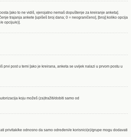
posta [ako to ne vidiš, vjerojatno nemaš dopuštenje za kreiranje anketa].
nje trajanja ankete [upišeš broj dana; 0 = neograničeno], [broj] koliko opcija
e opciju/e)].
diš prvi post u temi [ako je kreirana, anketa se uvijek nalazi u prvom postu u
utorizacija koju možeš (za)tražiti/dobiti samo od
dati privitak/ke odnosno da samo određeni/e korisnici(e)/grupe mogu dodavati