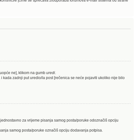
 korisnici/e [čime se sprečava zlouporaba forumova e-mail sistema od strane
o uopće ne], klikom na gumb
uredi
.
 kada zadnji put uredio/la post [rečenica se neće pojaviti ukoliko nije bilo
is, jednostavno za vrijeme pisanja samog posta/poruke odoznačiš opciju
 pisanja samog posta/poruke označiš opciju dodavanja potpisa.