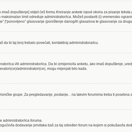
ko imaš dopuštenje] vidjet ćeš formu
Kreiranje ankete
ispod okvira za pisanje teksta 
maksimalan limit određuje administrator/ica. Možeš postaviti (i) vremensko ograniče
e” [“ponovljeno” glasovanje (poništenje danog/ih glasa/ova te glasovanje za drugu/
da bi taj broj trebalo povećati, kontaktiraj administratora/icu.
erator/ica i/ili administrator/ica. Da bi izmijenio/la anketu, ako imaš dopuštenje, ure
ratori(ce)/administratori(ce), mogu mijenjati bilo kada.
risničke grupe. Za pregledavanje, postanje... na takvim forumima treba ti posebna a
e administrator/ica foruma.
mogućio/la dodavanje privitaka baš za taj određen forum na kojem si pokušao/la do