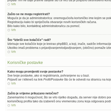
phpBB Tim ne daje pravne savjete što će reći da je potpuno besmisleno kont
Vrh
Zašto se ne mogu registrirati?
Moguće je da je administrator/ica: onemogućio/la korisničko ime kojim se pokuš
Registraciju kako bi spriječio/la otvaranje novih korisničkih računa.
Bilo kako bilo, kontaktiraj administratora/icu za pomoć.
Vrh
Što “Izbriši sve kolačiće” radi?
Izbrisuje sve kolačiće koje je kreirao phpBB3, a koji, inače, sadrže informaci
Ukoliko imaš problema s prijavljivanjem/odjavljivanjem, (obično) pomaže izbr
Vrh
Korisničke postavke
Kako mogu promijeniti svoje postavke?
Sve tvoje postavke, ako si registriran/a, pohranjene su u bazi.
Prijaviš se
i klikneš na link
Profil/Postavke
što će te odvesti na stranicu na ko
Vrh
Zašto je vrijeme prikazano netočno?
Zanemarimo li mogućnost, što se vrlo rijetko događa, da server nije dobro pod
korisničkog profila tako da izabereš onu vremensku zonu koja odgovara područ
Vrh