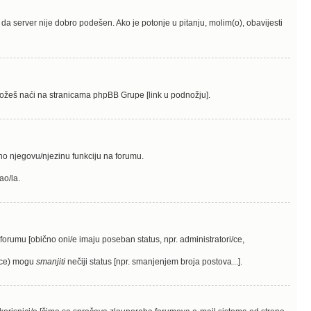
 je da server nije dobro podešen. Ako je potonje u pitanju, molim(o), obavijesti
me možeš naći na stranicama phpBB Grupe [link u podnožju].
sno njegovu/njezinu funkciju na forumu.
ao/la.
a forumu [obično oni/e imaju poseban status, npr. administratori/ce,
i(ce) mogu
smanjiti
nečiji status [npr. smanjenjem broja postova...].