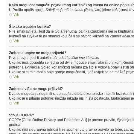
Kako mogu onemogućiti pojavu mog korisničkog imena na online popisu?
U Profilu upališ opciju
Sakrij moj online status (Postavke)
[čime ćeš (p)ostati v
Vrh
Što ako izgubim lozinku?
Nije smak svijeta! Jest da je tvoja trenutna lozinka izgubljena [jer je kriptiran
Klikneš na
Prijava
te na stranici koja će ti se otvoriti klikneš na
Zaboravio/la s
Vrh
Zašto se uopće ne mogu prijaviti?
Prvo provjeri jesi li unio/la točno
korisničko ime
i
lozinku
.
Ukoliko jesi, dogodila se jedna od dvije moguće stvari: ako si prilikom Regi
potrebna aktivacija tvojeg korisničkog računa [za što si vidio/la obavijest ili pri
Ukoliko si eliminirao/la obje gornje mogućnosti, i još uvijek se ne možeš prijavi
Vrh
Zašto se više ne mogu prijaviti?
Dva su moguća razloga: ili si upisao/la
netočno
korisničko ime i/ili lozinku; ili
Ukoliko je u pitanju potonje: možda nikada nisi ništa postao/la, [uobičajeno je
Vrh
Što je COPPA?
COPPA [Child Online Privacy and Protection Act] je pravno pravilo, Sjedinjen
godina.
Ukoliko nisi siguran/na odnosi li se spomenuto pravno pravilo na tebe, zatraž