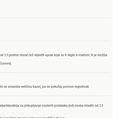
od 13 godina
morat ćeš slijediti upute koje su ti stigle e-mailom; ili je možda
računom].
bi se smanjila veličina baze], pa se pokušaj ponovo registrirati.
elja/staratelja za prikupljanje osobnih podataka [od] osoba mlađih od 13