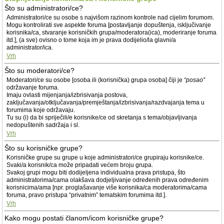
Što su administratori/ce?
Administratori/ce su osobe s najvišom razinom kontrole nad cijelim forumom.
Mogu kontrolirati sve aspekte foruma [postavljanje dopuštenja, isključivanje
korisnika/ca, stvaranje korisničkih grupa/moderatora(ica), moderiranje foruma
itd.], (a sve) ovisno o tome koja im je prava dodijelio/la glavni/a
administrator/ica.
Vrh
Što su moderatori/ce?
Moderatori/ce su osobe [osoba ili (korisnička) grupa osoba] čiji je
“posao”
održavanje foruma.
Imaju ovlasti mijenjanja/izbrisivanja postova,
zaključavanja/otključavanja/premještanja/izbrisivanja/razdvajanja tema u
forumima koje održavaju.
Tu su (i) da bi spriječili/e korisnike/ce od skretanja s tema/objavljivanja
nedopuštenih sadržaja i sl.
Vrh
Što su korisničke grupe?
Korisničke grupe su grupe u koje administratori/ce grupiraju korisnike/ce.
Svaki/a korisnik/ca može pripadati većem broju grupa.
Svakoj grupi mogu biti dodijeljena individualna prava pristupa, što
administratorima/cama olakšava dodjeljivanje određenih prava određenim
korisnicima/ama [npr. proglašavanje više korisnika/ca moderatorima/cama
foruma, pravo pristupa “privatnim” tematskim forumima itd.].
Vrh
Kako mogu postati članom/icom korisničke grupe?