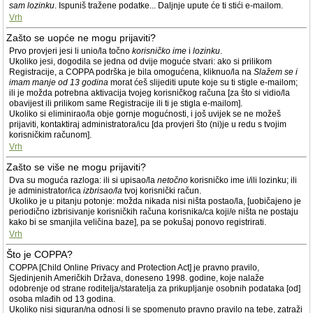
sam lozinku
. Ispuniš tražene podatke... Daljnje upute će ti stići e-mailom.
Vrh
Zašto se uopće ne mogu prijaviti?
Prvo provjeri jesi li unio/la točno
korisničko ime
i
lozinku
.
Ukoliko jesi, dogodila se jedna od dvije moguće stvari: ako si prilikom
Registracije, a COPPA podrška je bila omogućena, kliknuo/la na
Slažem se i
imam manje od 13 godina
morat ćeš slijediti upute koje su ti stigle e-mailom;
ili je možda potrebna aktivacija tvojeg korisničkog računa [za što si vidio/la
obavijest ili prilikom same Registracije ili ti je stigla e-mailom].
Ukoliko si eliminirao/la obje gornje mogućnosti, i još uvijek se ne možeš
prijaviti, kontaktiraj administratora/icu [da provjeri što (ni)je u redu s tvojim
korisničkim računom].
Vrh
Zašto se više ne mogu prijaviti?
Dva su moguća razloga: ili si upisao/la
netočno
korisničko ime i/ili lozinku; ili
je administrator/ica
izbrisao/la
tvoj korisnički račun.
Ukoliko je u pitanju potonje: možda nikada nisi ništa postao/la, [uobičajeno je
periodično izbrisivanje korisničkih računa korisnika/ca koji/e ništa ne postaju
kako bi se smanjila veličina baze], pa se pokušaj ponovo registrirati.
Vrh
Što je COPPA?
COPPA [Child Online Privacy and Protection Act] je pravno pravilo,
Sjedinjenih Američkih Država, doneseno 1998. godine, koje nalaže
odobrenje od strane roditelja/staratelja za prikupljanje osobnih podataka [od]
osoba mlađih od 13 godina.
Ukoliko nisi siguran/na odnosi li se spomenuto pravno pravilo na tebe, zatraži