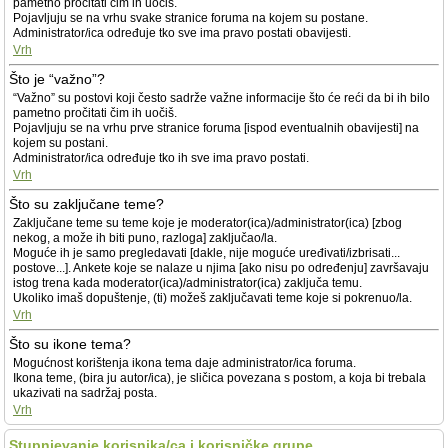
pametno pročitati čim ih uočiš.
Pojavljuju se na vrhu svake stranice foruma na kojem su postane.
Administrator/ica određuje tko sve ima pravo postati obavijesti.
Vrh
Što je “važno”?
“Važno” su postovi koji često sadrže važne informacije što će reći da bi ih bilo
pametno pročitati čim ih uočiš.
Pojavljuju se na vrhu prve stranice foruma [ispod eventualnih obavijesti] na
kojem su postani.
Administrator/ica određuje tko ih sve ima pravo postati.
Vrh
Što su zaključane teme?
Zaključane teme su teme koje je moderator(ica)/administrator(ica) [zbog
nekog, a može ih biti puno, razloga] zaključao/la.
Moguće ih je samo pregledavati [dakle, nije moguće uređivati/izbrisati...
postove...]. Ankete koje se nalaze u njima [ako nisu po određenju] završavaju
istog trena kada moderator(ica)/administrator(ica) zaključa temu.
Ukoliko imaš dopuštenje, (ti) možeš zaključavati teme koje si pokrenuo/la.
Vrh
Što su ikone tema?
Mogućnost korištenja ikona tema daje administrator/ica foruma.
Ikona teme, (bira ju autor/ica), je sličica povezana s postom, a koja bi trebala
ukazivati na sadržaj posta.
Vrh
Stupnjevanje korisnika/ca i korisničke grupe