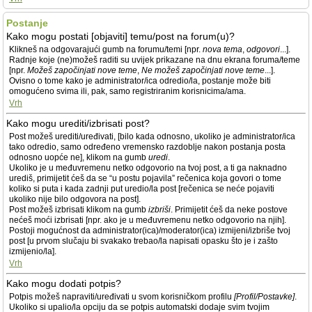
Postanje
Kako mogu postati [objaviti] temu/post na forum(u)?
Klikneš na odgovarajući gumb na forumu/temi [npr.
nova tema
,
odgovori
...].
Radnje koje (ne)možeš raditi su uvijek prikazane na dnu ekrana foruma/teme
[npr.
Možeš započinjati nove teme
,
Ne možeš započinjati nove teme
...].
Ovisno o tome kako je administrator/ica odredio/la, postanje može biti
omogućeno svima ili, pak, samo registriranim korisnicima/ama.
Vrh
Kako mogu urediti/izbrisati post?
Post možeš urediti/uređivati, [bilo kada odnosno, ukoliko je administrator/ica
tako odredio, samo određeno vremensko razdoblje nakon postanja posta
odnosno uopće ne], klikom na gumb
uredi
.
Ukoliko je u međuvremenu netko odgovorio na tvoj post, a ti ga naknadno
urediš, primijetit ćeš da se “u postu pojavila” rečenica koja govori o tome
koliko si puta i kada zadnji put uredio/la post [rečenica se neće pojaviti
ukoliko nije bilo odgovora na post].
Post možeš izbrisati klikom na gumb
izbriši
. Primijetit ćeš da neke postove
nećeš moći izbrisati [npr. ako je u međuvremenu netko odgovorio na njih].
Postoji mogućnost da administrator(ica)/moderator(ica) izmijeni/izbriše tvoj
post [u prvom slučaju bi svakako trebao/la napisati opasku što je i zašto
izmijenio/la].
Vrh
Kako mogu dodati potpis?
Potpis možeš napraviti/uređivati u svom korisničkom profilu
[Profil/Postavke]
.
Ukoliko si upalio/la opciju da se potpis automatski dodaje svim tvojim