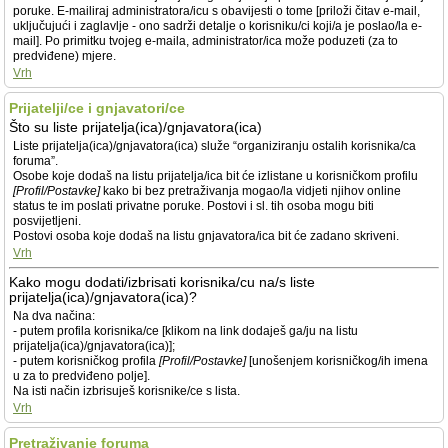
poruke. E-mailiraj administratora/icu s obavijesti o tome [priloži čitav e-mail,
uključujući i zaglavlje - ono sadrži detalje o korisniku/ci koji/a je poslao/la e-
mail]. Po primitku tvojeg e-maila, administrator/ica može poduzeti (za to
predviđene) mjere.
Vrh
Prijatelji/ce i gnjavatori/ce
Što su liste prijatelja(ica)/gnjavatora(ica)
Liste prijatelja(ica)/gnjavatora(ica) služe “organiziranju ostalih korisnika/ca
foruma”.
Osobe koje dodaš na listu prijatelja/ica bit će izlistane u korisničkom profilu
[Profil/Postavke]
kako bi bez pretraživanja mogao/la vidjeti njihov online
status te im poslati privatne poruke. Postovi i sl. tih osoba mogu biti
posvijetljeni.
Postovi osoba koje dodaš na listu gnjavatora/ica bit će zadano skriveni.
Vrh
Kako mogu dodati/izbrisati korisnika/cu na/s liste
prijatelja(ica)/gnjavatora(ica)?
Na dva načina:
- putem profila korisnika/ce [klikom na link dodaješ ga/ju na listu
prijatelja(ica)/gnjavatora(ica)];
- putem korisničkog profila
[Profil/Postavke]
[unošenjem korisničkog/ih imena
u za to predviđeno polje].
Na isti način izbrisuješ korisnike/ce s lista.
Vrh
Pretraživanje foruma