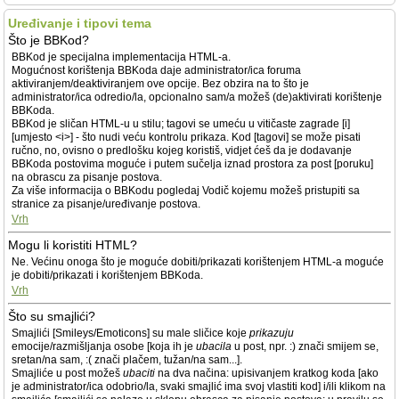
Uređivanje i tipovi tema
Što je BBKod?
BBKod je specijalna implementacija HTML-a.
Mogućnost korištenja BBKoda daje administrator/ica foruma
aktiviranjem/deaktiviranjem ove opcije. Bez obzira na to što je
administrator/ica odredio/la, opcionalno sam/a možeš (de)aktivirati korištenje
BBKoda.
BBKod je sličan HTML-u u stilu; tagovi se umeću u vitičaste zagrade [i]
[umjesto <i>] - što nudi veću kontrolu prikaza. Kod [tagovi] se može pisati
ručno, no, ovisno o predlošku kojeg koristiš, vidjet ćeš da je dodavanje
BBKoda postovima moguće i putem sučelja iznad prostora za post [poruku]
na obrascu za pisanje postova.
Za više informacija o BBKodu pogledaj Vodič kojemu možeš pristupiti sa
stranice za pisanje/uređivanje postova.
Vrh
Mogu li koristiti HTML?
Ne. Većinu onoga što je moguće dobiti/prikazati korištenjem HTML-a moguće
je dobiti/prikazati i korištenjem BBKoda.
Vrh
Što su smajlići?
Smajlići [Smileys/Emoticons] su male sličice koje
prikazuju
emocije/razmišljanja osobe [koja ih je
ubacila
u post, npr. :) znači smijem se,
sretan/na sam, :( znači plačem, tužan/na sam...].
Smajliće u post možeš
ubaciti
na dva načina: upisivanjem kratkog koda [ako
je administrator/ica odobrio/la, svaki smajlić ima svoj vlastiti kod] i/ili klikom na