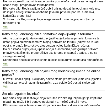
Ne moraš, ukoliko administrator/ica nije postavio/la uvjet da samo registrirane
osobe mogu pregledavati forum/postati.
Bilo kako bilo, Registracijom ćeš dobiti pristup dodatnim opcijama koje nisu
dostupne neregistriranim osobama [avatari, privatne poruke, e-mailovi,
korisničke grupe, itd.].
S obzirom da Registracija traje svega nekoliko minuta, preporučljivo je
registrirati se.
Vrh
Kako mogu onemogućiti automatsko odjavljivanje s foruma?
Ako ne upališ opciju
Automatsko prijavljivanje
kada se prijaviš, forum će te
držati prijavljenim/om samo za tvojeg boravka na forumu [odjavit će te kad
odeš s foruma]. To sprečava zlouporabu tvojeg korisničkog računa.
Da bi ostao/la prijavljen/a, upališ opciju
Automatsko prijavljivanje
prilikom
prijavljivanja [što nije preporučljivo ako forumu pristupaš s tuđeg, a ne sa
svojeg računala].
Spomenuta opcija je vidljiva samo ukoliko ju je administrator/ica omogućio/la.
Vrh
Kako mogu onemogućiti pojavu mog korisničkog imena na online
popisu?
U Profilu upališ opciju
Sakrij moj online status (Postavke)
[čime ćeš (p)ostati
vidljiv/a samo sebi i administratoru/ici, a za ostale ćeš postati skriven/a].
Vrh
Što ako izgubim lozinku?
Nije smak svijeta! Jest da je tvoja trenutna lozinka izgubljena [jer je kriptirana
u bazi i ne može ti biti ponovo poslana], no, možeš zatražiti novu.
Klikneš na
Prijava
te na stranici koja će ti se otvoriti klikneš na
Zaboravio/la