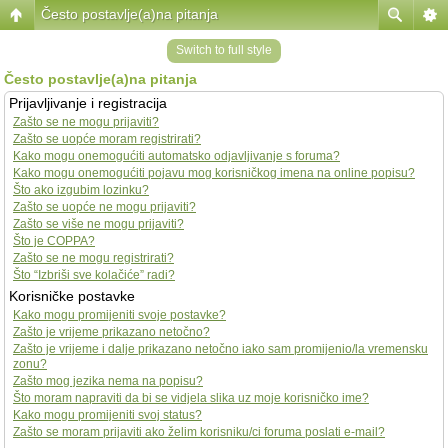
Često postavlje(a)na pitanja
Switch to full style
Često postavlje(a)na pitanja
Prijavljivanje i registracija
Zašto se ne mogu prijaviti?
Zašto se uopće moram registrirati?
Kako mogu onemogućiti automatsko odjavljivanje s foruma?
Kako mogu onemogućiti pojavu mog korisničkog imena na online popisu?
Što ako izgubim lozinku?
Zašto se uopće ne mogu prijaviti?
Zašto se više ne mogu prijaviti?
Što je COPPA?
Zašto se ne mogu registrirati?
Što “Izbriši sve kolačiće” radi?
Korisničke postavke
Kako mogu promijeniti svoje postavke?
Zašto je vrijeme prikazano netočno?
Zašto je vrijeme i dalje prikazano netočno iako sam promijenio/la vremensku
zonu?
Zašto mog jezika nema na popisu?
Što moram napraviti da bi se vidjela slika uz moje korisničko ime?
Kako mogu promijeniti svoj status?
Zašto se moram prijaviti ako želim korisniku/ci foruma poslati e-mail?