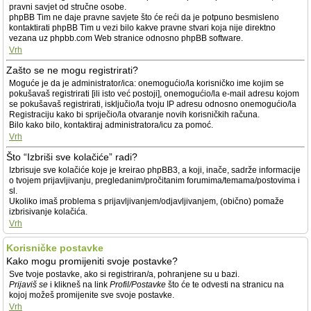
pravni savjet od stručne osobe.
phpBB Tim ne daje pravne savjete što će reći da je potpuno besmisleno
kontaktirati phpBB Tim u vezi bilo kakve pravne stvari koja nije direktno
vezana uz phpbb.com Web stranice odnosno phpBB software.
Vrh
Zašto se ne mogu registrirati?
Moguće je da je administrator/ica: onemogućio/la korisničko ime kojim se
pokušavaš registrirati [ili isto već postoji], onemogućio/la e-mail adresu kojom
se pokušavaš registrirati, isključio/la tvoju IP adresu odnosno onemogućio/la
Registraciju kako bi spriječio/la otvaranje novih korisničkih računa.
Bilo kako bilo, kontaktiraj administratora/icu za pomoć.
Vrh
Što “Izbriši sve kolačiće” radi?
Izbrisuje sve kolačiće koje je kreirao phpBB3, a koji, inače, sadrže informacije
o tvojem prijavljivanju, pregledanim/pročitanim forumima/temama/postovima i
sl.
Ukoliko imaš problema s prijavljivanjem/odjavljivanjem, (obično) pomaže
izbrisivanje kolačića.
Vrh
Korisničke postavke
Kako mogu promijeniti svoje postavke?
Sve tvoje postavke, ako si registriran/a, pohranjene su u bazi.
Prijaviš se
i klikneš na link
Profil/Postavke
što će te odvesti na stranicu na
kojoj možeš promijenite sve svoje postavke.
Vrh