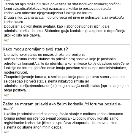
Jedna od njih može biti slika povezana sa statusom korisnika/ce; obično u
formi zvjezdica/blokova koji označavaju koliko je postova postao/la
korisnik/ca odnosno njegovu/njezinu funkciju na forumu.
Druga slika, zvana avatar i obično veća od prve je jedinstvena za svakog/u
korisnika/cu.
Dopuštenja o korištenju avatara, kao i izbor dostupnosti istih, daje
administrator/ica foruma. Slobodno ga/ju kontaktiraj sa upitom o dopuštenju
ukoliko isto nije dao/la.
Vrh
Kako mogu promijeniti svoj status?
U pravilu, svoj status ne možeš direktno promijeniti.
Većina foruma koristi statuse da prikaže broj postova koje je postao/la
određeni/a korisnik/ca, te da identificira korisnike/ce koji/e obavljaju određene
funkcije na forumu [obično oni/e imaju poseban status, npr. administratori/ce,
moderatori/ce].
Zloupotrebljavanje foruma, u smislu postanja puno postova samo zato da bi
se dosegao što veći status, nema nikakvog smisla jer
administratori(ce)/moderatori(ce) mogu
smanjiti
nečiji status [npr. smanjenjem
broja postova...].
Vrh
Zašto se moram prijaviti ako želim korisniku/ci foruma poslati e-
mail?
Ukoliko je administrator/ica omogućio/la slanje e-mailova korisnicima/ama
foruma putem ugrađenog e-mail obrasca - tu opciju mogu koristiti samo
registrirani/e korisnici/e [čime se sprečava zlouporaba forumova e-mail
sistema od strane anonimnih osoba].
Vrh