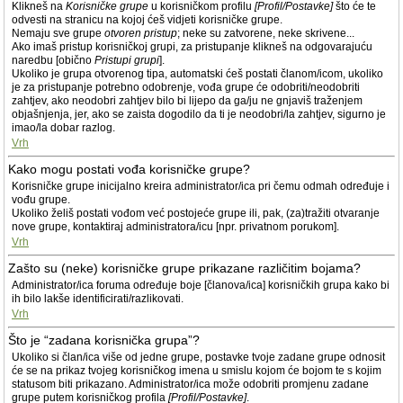
Klikneš na
Korisničke grupe
u korisničkom profilu
[Profil/Postavke]
što će te
odvesti na stranicu na kojoj ćeš vidjeti korisničke grupe.
Nemaju sve grupe
otvoren pristup
; neke su zatvorene, neke skrivene...
Ako imaš pristup korisničkoj grupi, za pristupanje klikneš na odgovarajuću
naredbu [obično
Pristupi grupi
].
Ukoliko je grupa otvorenog tipa, automatski ćeš postati članom/icom, ukoliko
je za pristupanje potrebno odobrenje, vođa grupe će odobriti/neodobriti
zahtjev, ako neodobri zahtjev bilo bi lijepo da ga/ju ne gnjaviš traženjem
objašnjenja, jer, ako se zaista dogodilo da ti je neodobri/la zahtjev, sigurno je
imao/la dobar razlog.
Vrh
Kako mogu postati vođa korisničke grupe?
Korisničke grupe inicijalno kreira administrator/ica pri čemu odmah određuje i
vođu grupe.
Ukoliko želiš postati vođom već postojeće grupe ili, pak, (za)tražiti otvaranje
nove grupe, kontaktiraj administratora/icu [npr. privatnom porukom].
Vrh
Zašto su (neke) korisničke grupe prikazane različitim bojama?
Administrator/ica foruma određuje boje [članova/ica] korisničkih grupa kako bi
ih bilo lakše identificirati/razlikovati.
Vrh
Što je “zadana korisnička grupa”?
Ukoliko si član/ica više od jedne grupe, postavke tvoje zadane grupe odnosit
će se na prikaz tvojeg korisničkog imena u smislu kojom će bojom te s kojim
statusom biti prikazano. Administrator/ica može odobriti promjenu zadane
grupe putem korisničkog profila
[Profil/Postavke]
.