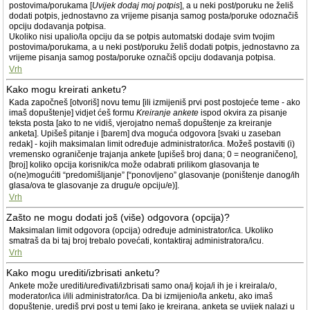
postovima/porukama [
Uvijek dodaj moj potpis
], a u neki post/poruku ne želiš
dodati potpis, jednostavno za vrijeme pisanja samog posta/poruke odoznačiš
opciju dodavanja potpisa.
Ukoliko nisi upalio/la opciju da se potpis automatski dodaje svim tvojim
postovima/porukama, a u neki post/poruku želiš dodati potpis, jednostavno za
vrijeme pisanja samog posta/poruke označiš opciju dodavanja potpisa.
Vrh
Kako mogu kreirati anketu?
Kada započneš [otvoriš] novu temu [ili izmijeniš prvi post postojeće teme - ako
imaš dopuštenje] vidjet ćeš formu
Kreiranje ankete
ispod okvira za pisanje
teksta posta [ako to ne vidiš, vjerojatno nemaš dopuštenje za kreiranje
anketa]. Upišeš pitanje i [barem] dva moguća odgovora [svaki u zaseban
redak] - kojih maksimalan limit određuje administrator/ica. Možeš postaviti (i)
vremensko ograničenje trajanja ankete [upišeš broj dana; 0 = neograničeno],
[broj] koliko opcija korisnik/ca može odabrati prilikom glasovanja te
o(ne)mogućiti “predomišljanje” [“ponovljeno” glasovanje (poništenje danog/ih
glasa/ova te glasovanje za drugu/e opciju/e)].
Vrh
Zašto ne mogu dodati još (više) odgovora (opcija)?
Maksimalan limit odgovora (opcija) određuje administrator/ica. Ukoliko
smatraš da bi taj broj trebalo povećati, kontaktiraj administratora/icu.
Vrh
Kako mogu urediti/izbrisati anketu?
Ankete može urediti/uređivati/izbrisati samo ona/j koja/i ih je i kreirala/o,
moderator/ica i/ili administrator/ica. Da bi izmijenio/la anketu, ako imaš
dopuštenje, urediš prvi post u temi [ako je kreirana, anketa se uvijek nalazi u