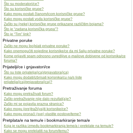
Što su moderatori/ce?
Što su korisničke grupe?
Kako mogu postati članom/icom korisničke grupe?
Kako mogu postati vođa korisničke grupe?
Zašto su (neke) korisničke grupe prikazane različitim bojama?
Što je “zadana korisnička grupa”?
Što je “Tim” link?
Privatne poruke
Zašto ne mogu [po]slati privatne poruke?
Kako onemogućiti pojedine korisnike/ce da mi šalju privatne poruke?
Kome prijaviti spam odnosno uvredljive e-mailove dobivene od korisnika/ce
foruma?
Prijatelji/ce i gnjavatori/ce
Što su liste prijatelja(ica)/gnjavatora(ica)
Kako mogu dodati/izbrisati korisnika/cu na/s liste
prijatelja(ica)/gnjavatora(ica)?
Pretraživanje foruma
Kako mogu pretraživati forum?
Zašto pretraživanje nije dalo rezultat(a)e?
Zašto mi se pojavila prazna stranica?
Kako mogu (pre)traži(va)ti korisnike/ce?
Kako mogu pronaći (sve) vlastite postove/teme?
Pretplata/e na temu/e i bookmarkiranje tema/e
Koja je razlika između bookmarkiranja teme/a i pretplate na temu/e?
Kako se mogu pretplatiti na forum/temu?