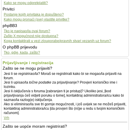
Kako se mogu odpretplatiti?
Privitci
Postanje kojih privitaka je dopušteno?
Kako mogu pronaći (sve) vlastite privitke?
phpBB3
Tko je napisao/la ovaj forum?
Zašto X mogućnost nije dostupna?
Koga kontaktirati u vezi zlouporabe/pravnih stvari vezanih uz forum?
O phpBB prijevodu
Tko, gdje, kada, zašto?
Prijavljivanje i registracija
Zašto se ne mogu prijaviti?
Jesi li se
registrirao/la
? Moraš se registrirati kako bi se mogao/la prijaviti na
forum.
Jesi li upisao/la
točne podatke
za prijavljivanje? Provjeri korisničko ime i
lozinku.
Jesi li
isključen/a
s foruma [zabranjen ti je pristup]? Ukoliko jesi, [kod
prijavljivanja ćeš vidjeti poruku o tome], kontaktiraj administratora/icu kako bi
saznao/la razlog(e) isključenja.
Ako si eliminirao/la sve tri gornje mogućnosti, i još uvijek se ne možeš prijaviti,
kontaktiraj administratora/icu [da provjeri što (ni)je u redu s tvojim korisničkim
računom].
Vrh
Zašto se uopće moram registrirati?