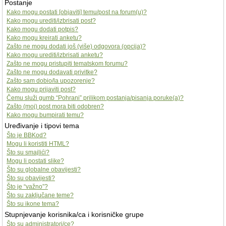
Postanje
Kako mogu postati [objaviti] temu/post na forum(u)?
Kako mogu urediti/izbrisati post?
Kako mogu dodati potpis?
Kako mogu kreirati anketu?
Zašto ne mogu dodati još (više) odgovora (opcija)?
Kako mogu urediti/izbrisati anketu?
Zašto ne mogu pristupiti tematskom forumu?
Zašto ne mogu dodavati privitke?
Zašto sam dobio/la upozorenje?
Kako mogu prijaviti post?
Čemu služi gumb “Pohrani” prilikom postanja/pisanja poruke(a)?
Zašto (moj) post mora biti odobren?
Kako mogu bumpirati temu?
Uređivanje i tipovi tema
Što je BBKod?
Mogu li koristiti HTML?
Što su smajlići?
Mogu li postati slike?
Što su globalne obavijesti?
Što su obavijesti?
Što je “važno”?
Što su zaključane teme?
Što su ikone tema?
Stupnjevanje korisnika/ca i korisničke grupe
Što su administratori/ce?