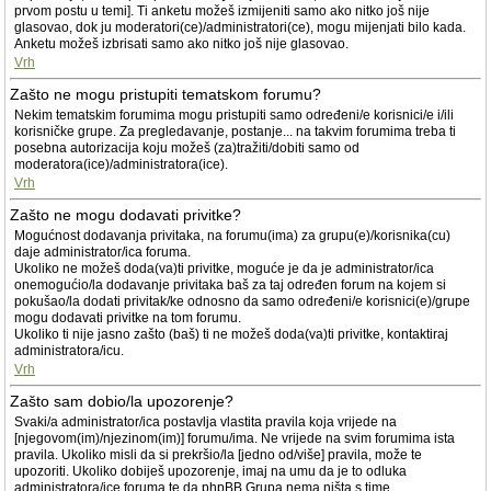
prvom postu u temi]. Ti anketu možeš izmijeniti samo ako nitko još nije
glasovao, dok ju moderatori(ce)/administratori(ce), mogu mijenjati bilo kada.
Anketu možeš izbrisati samo ako nitko još nije glasovao.
Vrh
Zašto ne mogu pristupiti tematskom forumu?
Nekim tematskim forumima mogu pristupiti samo određeni/e korisnici/e i/ili
korisničke grupe. Za pregledavanje, postanje... na takvim forumima treba ti
posebna autorizacija koju možeš (za)tražiti/dobiti samo od
moderatora(ice)/administratora(ice).
Vrh
Zašto ne mogu dodavati privitke?
Mogućnost dodavanja privitaka, na forumu(ima) za grupu(e)/korisnika(cu)
daje administrator/ica foruma.
Ukoliko ne možeš doda(va)ti privitke, moguće je da je administrator/ica
onemogućio/la dodavanje privitaka baš za taj određen forum na kojem si
pokušao/la dodati privitak/ke odnosno da samo određeni/e korisnici(e)/grupe
mogu dodavati privitke na tom forumu.
Ukoliko ti nije jasno zašto (baš) ti ne možeš doda(va)ti privitke, kontaktiraj
administratora/icu.
Vrh
Zašto sam dobio/la upozorenje?
Svaki/a administrator/ica postavlja vlastita pravila koja vrijede na
[njegovom(im)/njezinom(im)] forumu/ima. Ne vrijede na svim forumima ista
pravila. Ukoliko misli da si prekršio/la [jedno od/više] pravila, može te
upozoriti. Ukoliko dobiješ upozorenje, imaj na umu da je to odluka
administratora/ice foruma te da phpBB Grupa nema ništa s time.