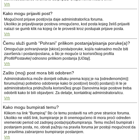
Vrh
Kako mogu prijaviti post?
Mogućnost prijave post(ov)a daje administrator/ica foruma.
Ukoliko je prijavljivanje postova omogućeno, kod posta kojeg želiš prijaviti
nalazi se gumb klik na kojeg će te provesti kroz postupak prijave posta.
Vrh
Čemu služi gumb “Pohrani” prilikom postanja/pisanja poruke(a)?
Omogućuje pohranjivanje [skice] posta/poruke, koji/a naknadno može biti
završen/a i postan/poslana, a što je moguće iz korisničkog profila
[Profil/Postavke]
odnosno prilikom postanja [
Učitaj
].
Vrh
Zašto (moj) post mora biti odobren?
Administrator/ica može donijeti odluku prema kojoj je na [određenom(im)]
forumu(ima) potrebno odobrenje kako bi post(ovi) bio(li) postan(i) ili te je
administrator/ica pridružio/la korisničkoj grupi članovima koje postove treba
odobriti kako bi bili objavljeni. Za detalje, kontaktiraj administratora/icu.
Vrh
Kako mogu bumpirati temu?
Klikom na link “Bumpiraj” što će temu postaviti na vrh prve stranice foruma.
Ukoliko ne vidiš link, bumpiranje je ili onemogućeno ili mora proći određen
vremenski period od zadnjeg posta(nja)/bumpiranja. Temu možeš bumpirati i
postanjem posta, no, obrati pažnju na pravila foruma jer postoji mogućnost da
je pravilima zabranjeno bumpiranje postanjem.
Vrh