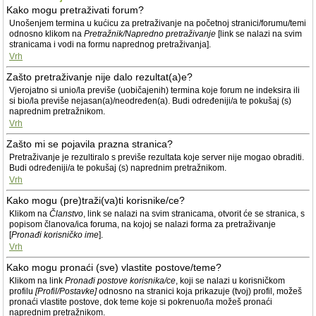
Kako mogu pretraživati forum?
Unošenjem termina u kućicu za pretraživanje na početnoj stranici/forumu/temi
odnosno klikom na
Pretražnik/Napredno pretraživanje
[link se nalazi na svim
stranicama i vodi na formu naprednog pretraživanja].
Vrh
Zašto pretraživanje nije dalo rezultat(a)e?
Vjerojatno si unio/la previše (uobičajenih) termina koje forum ne indeksira ili
si bio/la previše nejasan(a)/neodređen(a). Budi određeniji/a te pokušaj (s)
naprednim pretražnikom.
Vrh
Zašto mi se pojavila prazna stranica?
Pretraživanje je rezultiralo s previše rezultata koje server nije mogao obraditi.
Budi određeniji/a te pokušaj (s) naprednim pretražnikom.
Vrh
Kako mogu (pre)traži(va)ti korisnike/ce?
Klikom na
Članstvo
, link se nalazi na svim stranicama, otvorit će se stranica, s
popisom članova/ica foruma, na kojoj se nalazi forma za pretraživanje
[
Pronađi korisničko ime
].
Vrh
Kako mogu pronaći (sve) vlastite postove/teme?
Klikom na link
Pronađi postove korisnika/ce
, koji se nalazi u korisničkom
profilu
[Profil/Postavke]
odnosno na stranici koja prikazuje (tvoj) profil, možeš
pronaći vlastite postove, dok teme koje si pokrenuo/la možeš pronaći
naprednim pretražnikom.