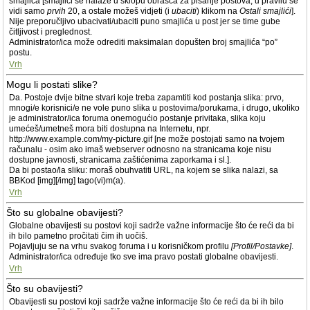
smajlića [smajlići se nalaze u sklopu obrasca za pisanje postova; u pravilu se
vidi samo
prvih
20, a ostale možeš vidjeti (i
ubaciti
) klikom na
Ostali smajlići
].
Nije preporučljivo ubacivati/ubaciti puno smajlića u post jer se time gube
čitljivost i preglednost.
Administrator/ica može odrediti maksimalan dopušten broj smajlića “po”
postu.
Vrh
Mogu li postati slike?
Da. Postoje dvije bitne stvari koje treba zapamtiti kod postanja slika: prvo,
mnogi/e korisnici/e ne vole puno slika u postovima/porukama, i drugo, ukoliko
je administrator/ica foruma onemogućio postanje privitaka, slika koju
umećeš/umetneš mora biti dostupna na Internetu, npr.
http://www.example.com/my-picture.gif [ne može postojati samo na tvojem
računalu - osim ako imaš webserver odnosno na stranicama koje nisu
dostupne javnosti, stranicama zaštićenima zaporkama i sl.].
Da bi postao/la sliku: moraš obuhvatiti URL, na kojem se slika nalazi, sa
BBKod [img][/img] tago(vi)m(a).
Vrh
Što su globalne obavijesti?
Globalne obavijesti su postovi koji sadrže važne informacije što će reći da bi
ih bilo pametno pročitati čim ih uočiš.
Pojavljuju se na vrhu svakog foruma i u korisničkom profilu
[Profil/Postavke]
.
Administrator/ica određuje tko sve ima pravo postati globalne obavijesti.
Vrh
Što su obavijesti?
Obavijesti su postovi koji sadrže važne informacije što će reći da bi ih bilo