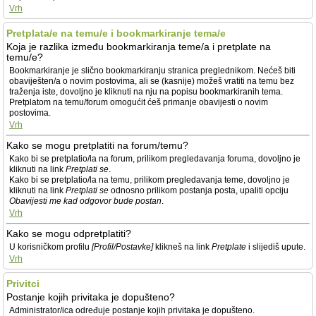
Vrh
Pretplata/e na temu/e i bookmarkiranje tema/e
Koja je razlika između bookmarkiranja teme/a i pretplate na
temu/e?
Bookmarkiranje je slično bookmarkiranju stranica preglednikom. Nećeš biti
obaviješten/a o novim postovima, ali se (kasnije) možeš vratiti na temu bez
traženja iste, dovoljno je kliknuti na nju na popisu bookmarkiranih tema.
Pretplatom na temu/forum omogućit ćeš primanje obavijesti o novim
postovima.
Vrh
Kako se mogu pretplatiti na forum/temu?
Kako bi se pretplatio/la na forum, prilikom pregledavanja foruma, dovoljno je
kliknuti na link
Pretplati se
.
Kako bi se pretplatio/la na temu, prilikom pregledavanja teme, dovoljno je
kliknuti na link
Pretplati se
odnosno prilikom postanja posta, upaliti opciju
Obavijesti me kad odgovor bude postan
.
Vrh
Kako se mogu odpretplatiti?
U korisničkom profilu
[Profil/Postavke]
klikneš na link
Pretplate
i slijediš upute.
Vrh
Privitci
Postanje kojih privitaka je dopušteno?
Administrator/ica određuje postanje kojih privitaka je dopušteno.