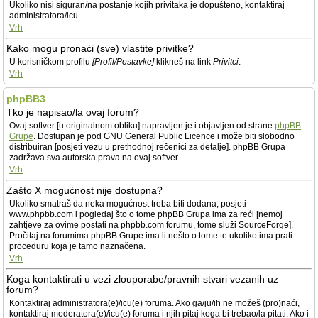
Ukoliko nisi siguran/na postanje kojih privitaka je dopušteno, kontaktiraj
administratora/icu.
Vrh
Kako mogu pronaći (sve) vlastite privitke?
U korisničkom profilu
[Profil/Postavke]
klikneš na link
Privitci
.
Vrh
phpBB3
Tko je napisao/la ovaj forum?
Ovaj softver [u originalnom obliku] napravljen je i objavljen od strane
phpBB
Grupe
. Dostupan je pod GNU General Public Licence i može biti slobodno
distribuiran [posjeti vezu u prethodnoj rečenici za detalje]. phpBB Grupa
zadržava sva autorska prava na ovaj softver.
Vrh
Zašto X mogućnost nije dostupna?
Ukoliko smatraš da neka mogućnost treba biti dodana, posjeti
www.phpbb.com i pogledaj što o tome phpBB Grupa ima za reći [nemoj
zahtjeve za ovime postati na phpbb.com forumu, tome služi SourceForge].
Pročitaj na forumima phpBB Grupe ima li nešto o tome te ukoliko ima prati
proceduru koja je tamo naznačena.
Vrh
Koga kontaktirati u vezi zlouporabe/pravnih stvari vezanih uz
forum?
Kontaktiraj administratora(e)/icu(e) foruma. Ako ga/ju/ih ne možeš (pro)naći,
kontaktiraj moderatora(e)/icu(e) foruma i njih pitaj koga bi trebao/la pitati. Ako i