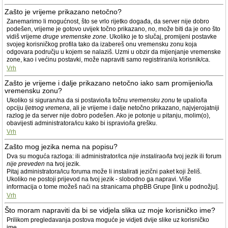
Zašto je vrijeme prikazano netočno?
Zanemarimo li mogućnost, što se vrlo rijetko događa, da server nije dobro
podešen, vrijeme je gotovo uvijek točno prikazano, no, može biti da je ono što
vidiš vrijeme
druge vremenske zone
. Ukoliko je to slučaj, promijeni postavke
svojeg korisničkog profila tako da izabereš onu vremensku zonu koja
odgovara području u kojem se nalaziš. Uzmi u obzir da mijenjanje vremenske
zone, kao i većinu postavki, može napraviti samo registrirani/a korisnik/ca.
Vrh
Zašto je vrijeme i dalje prikazano netočno iako sam promijenio/la
vremensku zonu?
Ukoliko si siguran/na da si postavio/la točnu
vremensku zonu
te upalio/la
opciju
ljetnog vremena
, ali je vrijeme i dalje netočno prikazano, najvjerojatniji
razlog je da server nije dobro podešen. Ako je potonje u pitanju, molim(o),
obavijesti administratora/icu kako bi ispravio/la grešku.
Vrh
Zašto mog jezika nema na popisu?
Dva su moguća razloga: ili administrator/ica
nije instalirao/la
tvoj jezik ili forum
nije preveden
na tvoj jezik.
Pitaj administratora/icu foruma može li instalirati jezični paket koji želiš.
Ukoliko ne postoji prijevod na tvoj jezik - slobodno ga napravi. Više
informacija o tome možeš naći na stranicama phpBB Grupe [link u podnožju].
Vrh
Što moram napraviti da bi se vidjela slika uz moje korisničko ime?
Prilikom pregledavanja postova moguće je vidjeti dvije slike uz korisničko
ime.