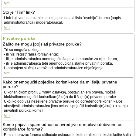
Vrh
Što je “Tim” link?
Link koji vodi na stranicu na kojoj se nalazi lista “osoblja” foruma [popis
administratora/ica i moderatora/ica].
Vrh
Privatne poruke
Zašto ne mogu [po]slati privatne poruke?
Tri su moguća razloga:
- ili nisi registriran(a)/prijavljen(a);
- ili je administrator/ica onemogućio/la privatne poruke za cijeli forum;
- ili je administrator/ica tebi onemogućio/la slanje privatnih poruka.
U potonjem slučaju zatraži od administratora/ice objašnjenje.
Vrh
Kako onemogućiti pojedine korisnike/ce da mi šalju privatne
poruke?
U korisničkom profilu
[Profil/Postavke]
, postavljanjem pravila, možeš
blokirati/onemogućiti korisnika(e)/cu(e) da ti šalje(u) privatne poruke.
Ukoliko dobivaš neželjene privatne poruke od određenog/e korisnika/ce,
obavijesti administratora/icu [ima ovlasti spriječiti korisnika(e)/cu(e) u slanju
privatnih poruka ikome].
Vrh
Kome prijaviti spam odnosno uvredljive e-mailove dobivene od
korisnika/ce foruma?
E-mail obrazac foruma uključuje osiguranje koje prati korisnike/ce koji/e šalju