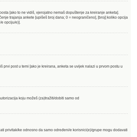
posta [ako to ne vidiš, vjerojatno nemaš dopuštenje za kreiranje anketa].
nje trajanja ankete [upišeš broj dana; 0 = neograničeno], [broj] koliko opcija
e opciju/e)].
diš prvi post u temi [ako je kreirana, anketa se uvijek nalazi u prvom postu u
utorizacija koju možeš (za)tražiti/dobiti samo od
dati privitak/ke odnosno da samo određeni/e korisnici(e)/grupe mogu dodavati