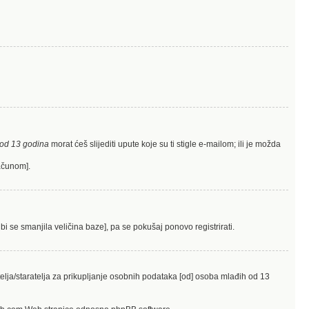
od 13 godina
morat ćeš slijediti upute koje su ti stigle e-mailom; ili je možda
računom].
bi se smanjila veličina baze], pa se pokušaj ponovo registrirati.
elja/staratelja za prikupljanje osobnih podataka [od] osoba mlađih od 13