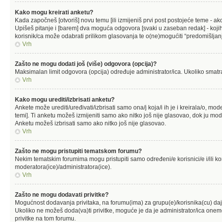
Kako mogu kreirati anketu?
Kada započneš [otvoriš] novu temu [ili izmijeniš prvi post postojeće teme - a
Upišeš pitanje i [barem] dva moguća odgovora [svaki u zaseban redak] - kojih 
korisnik/ca može odabrati prilikom glasovanja te o(ne)mogućiti “predomišljanj
Vrh
Zašto ne mogu dodati još (više) odgovora (opcija)?
Maksimalan limit odgovora (opcija) određuje administrator/ica. Ukoliko smatraš 
Vrh
Kako mogu urediti/izbrisati anketu?
Ankete može urediti/uređivati/izbrisati samo ona/j koja/i ih je i kreirala/o, mod
temi]. Ti anketu možeš izmijeniti samo ako nitko još nije glasovao, dok ju mode
Anketu možeš izbrisati samo ako nitko još nije glasovao.
Vrh
Zašto ne mogu pristupiti tematskom forumu?
Nekim tematskim forumima mogu pristupiti samo određeni/e korisnici/e i/ili ko
moderatora(ice)/administratora(ice).
Vrh
Zašto ne mogu dodavati privitke?
Mogućnost dodavanja privitaka, na forumu(ima) za grupu(e)/korisnika(cu) daj
Ukoliko ne možeš doda(va)ti privitke, moguće je da je administrator/ica one
privitke na tom forumu.