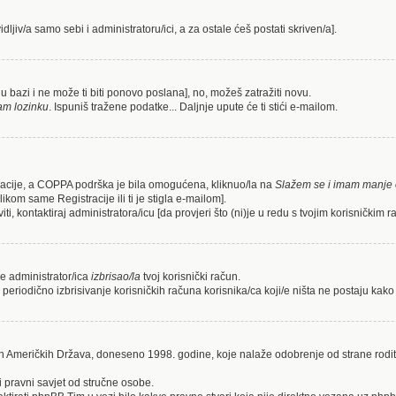
idljiv/a samo sebi i administratoru/ici, a za ostale ćeš postati skriven/a].
a u bazi i ne može ti biti ponovo poslana], no, možeš zatražiti novu.
am lozinku
. Ispuniš tražene podatke... Daljnje upute će ti stići e-mailom.
stracije, a COPPA podrška je bila omogućena, kliknuo/la na
Slažem se i imam manje 
likom same Registracije ili ti je stigla e-mailom].
ti, kontaktiraj administratora/icu [da provjeri što (ni)je u redu s tvojim korisničkim 
 je administrator/ica
izbrisao/la
tvoj korisnički račun.
 periodično izbrisivanje korisničkih računa korisnika/ca koji/e ništa ne postaju kako 
ih Američkih Država, doneseno 1998. godine, koje nalaže odobrenje od strane rodit
i pravni savjet od stručne osobe.