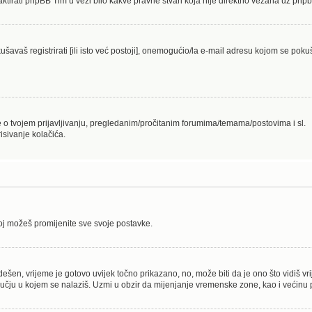
aktirati phpBB Tim u vezi bilo kakve pravne stvari koja nije direktno vezana uz p
avaš registrirati [ili isto već postoji], onemogućio/la e-mail adresu kojom se pokuš
je o tvojem prijavljivanju, pregledanim/pročitanim forumima/temama/postovima i sl.
isivanje kolačića.
joj možeš promijenite sve svoje postavke.
ešen, vrijeme je gotovo uvijek točno prikazano, no, može biti da je ono što vidiš v
ju u kojem se nalaziš. Uzmi u obzir da mijenjanje vremenske zone, kao i većinu po