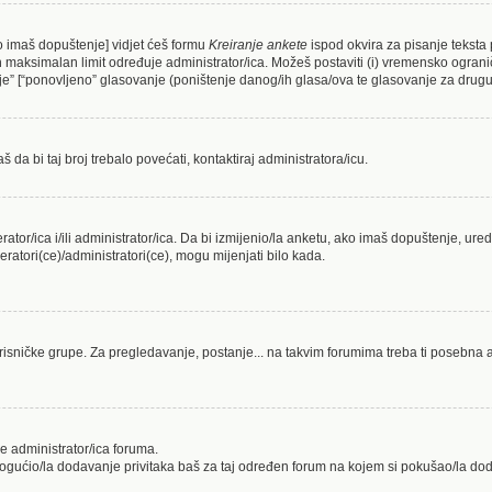
ko imaš dopuštenje] vidjet ćeš formu
Kreiranje ankete
ispod okvira za pisanje teksta 
maksimalan limit određuje administrator/ica. Možeš postaviti (i) vremensko ograniče
e” [“ponovljeno” glasovanje (poništenje danog/ih glasa/ova te glasovanje za drugu/
da bi taj broj trebalo povećati, kontaktiraj administratora/icu.
erator/ica i/ili administrator/ica. Da bi izmijenio/la anketu, ako imaš dopuštenje, ure
ratori(ce)/administratori(ce), mogu mijenjati bilo kada.
risničke grupe. Za pregledavanje, postanje... na takvim forumima treba ti posebna a
e administrator/ica foruma.
mogućio/la dodavanje privitaka baš za taj određen forum na kojem si pokušao/la do