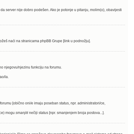
 je da server nije dobro podešen. Ako je potonje u pitanju, molim(o), obavijesti
me možeš naći na stranicama phpBB Grupe [link u podnožju].
sno njegovu/njezinu funkciju na forumu.
ao/la.
a forumu [obično oni/e imaju poseban status, npr. administratori/ce,
i(ce) mogu
smanjiti
nečiji status [npr. smanjenjem broja postova...].