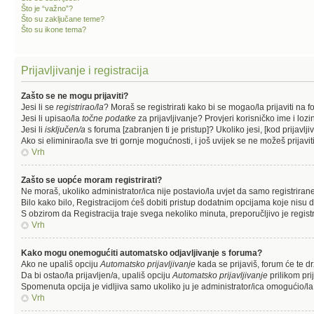
Što je “važno”?
Što su zaključane teme?
Što su ikone tema?
Prijavljivanje i registracija
Zašto se ne mogu prijaviti?
Jesi li se
registrirao/la
? Moraš se registrirati kako bi se mogao/la prijaviti na f
Jesi li upisao/la
točne podatke
za prijavljivanje? Provjeri korisničko ime i lozi
Jesi li
isključen/a
s foruma [zabranjen ti je pristup]? Ukoliko jesi, [kod prijavlj
Ako si eliminirao/la sve tri gornje mogućnosti, i još uvijek se ne možeš prijavit
Vrh
Zašto se uopće moram registrirati?
Ne moraš, ukoliko administrator/ica nije postavio/la uvjet da samo registrira
Bilo kako bilo, Registracijom ćeš dobiti pristup dodatnim opcijama koje nisu d
S obzirom da Registracija traje svega nekoliko minuta, preporučljivo je registri
Vrh
Kako mogu onemogućiti automatsko odjavljivanje s foruma?
Ako ne upališ opciju
Automatsko prijavljivanje
kada se prijaviš, forum će te d
Da bi ostao/la prijavljen/a, upališ opciju
Automatsko prijavljivanje
prilikom pri
Spomenuta opcija je vidljiva samo ukoliko ju je administrator/ica omogućio/la
Vrh