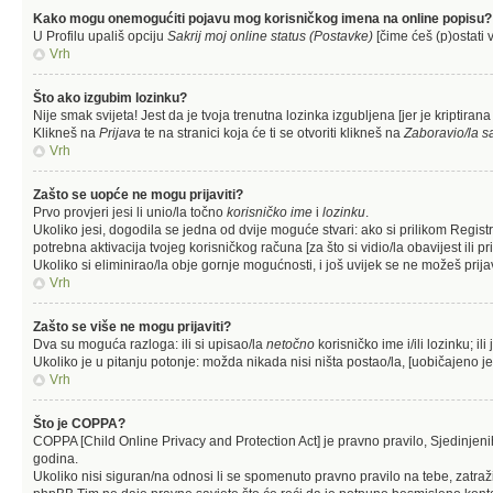
Kako mogu onemogućiti pojavu mog korisničkog imena na online popisu?
U Profilu upališ opciju
Sakrij moj online status (Postavke)
[čime ćeš (p)ostati v
Vrh
Što ako izgubim lozinku?
Nije smak svijeta! Jest da je tvoja trenutna lozinka izgubljena [jer je kriptiran
Klikneš na
Prijava
te na stranici koja će ti se otvoriti klikneš na
Zaboravio/la s
Vrh
Zašto se uopće ne mogu prijaviti?
Prvo provjeri jesi li unio/la točno
korisničko ime
i
lozinku
.
Ukoliko jesi, dogodila se jedna od dvije moguće stvari: ako si prilikom Regi
potrebna aktivacija tvojeg korisničkog računa [za što si vidio/la obavijest ili pri
Ukoliko si eliminirao/la obje gornje mogućnosti, i još uvijek se ne možeš prijavi
Vrh
Zašto se više ne mogu prijaviti?
Dva su moguća razloga: ili si upisao/la
netočno
korisničko ime i/ili lozinku; ili
Ukoliko je u pitanju potonje: možda nikada nisi ništa postao/la, [uobičajeno je
Vrh
Što je COPPA?
COPPA [Child Online Privacy and Protection Act] je pravno pravilo, Sjedinjen
godina.
Ukoliko nisi siguran/na odnosi li se spomenuto pravno pravilo na tebe, zatraž