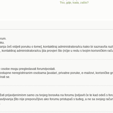
Tko, gdje, kada, zašto?
orum.
nku.
ivanja ćeš vidjeti poruku o tome], kontaktiraj administratora/icu kako bi saznao/la raz
i, kontaktiraj administratora/icu [da provjeri što (ni)je u redu s tvojim korisničkim ra
ne osobe mogu pregledavati forum/postati.
ostupne neregistriranim osobama [avatari, privatne poruke, e-mailovi, korisničke gru
rati se.
ržati prijavljenim/om samo za tvojeg boravka na forumu [odjavit će te kad odeš s f
javljivanja [što nije preporučljivo ako forumu pristupaš s tuđeg, a ne sa svojeg račun
.