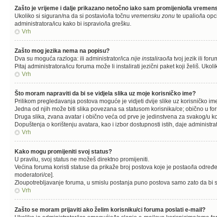
Zašto je vrijeme i dalje prikazano netočno iako sam promijenio/la vreme
Ukoliko si siguran/na da si postavio/la točnu
vremensku zonu
te upalio/la opc
administratora/icu kako bi ispravio/la grešku.
Vrh
Zašto mog jezika nema na popisu?
Dva su moguća razloga: ili administrator/ica
nije instalirao/la
tvoj jezik ili for
Pitaj administratora/icu foruma može li instalirati jezični paket koji želiš. U
Vrh
Što moram napraviti da bi se vidjela slika uz moje korisničko ime?
Prilikom pregledavanja postova moguće je vidjeti dvije slike uz korisničko im
Jedna od njih može biti slika povezana sa statusom korisnika/ce; obično u fo
Druga slika, zvana avatar i obično veća od prve je jedinstvena za svakog/u ko
Dopuštenja o korištenju avatara, kao i izbor dostupnosti istih, daje administra
Vrh
Kako mogu promijeniti svoj status?
U pravilu, svoj status ne možeš direktno promijeniti.
Većina foruma koristi statuse da prikaže broj postova koje je postao/la određen
moderatori/ce].
Zloupotrebljavanje foruma, u smislu postanja puno postova samo zato da bi s
Vrh
Zašto se moram prijaviti ako želim korisniku/ci foruma poslati e-mail?