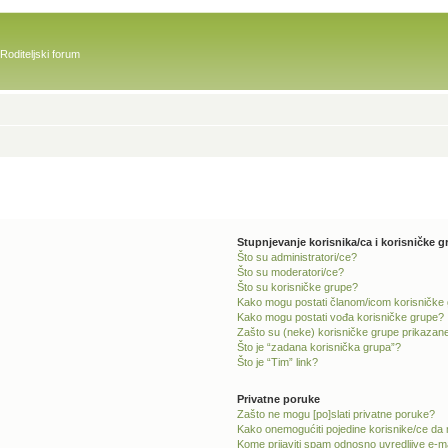
Roditeljski forum
Stupnjevanje korisnika/ca i korisničke g
Što su administratori/ce?
Što su moderatori/ce?
Što su korisničke grupe?
Kako mogu postati članom/icom korisničke
Kako mogu postati vođa korisničke grupe?
Zašto su (neke) korisničke grupe prikazane
Što je “zadana korisnička grupa”?
Što je “Tim” link?
Privatne poruke
Zašto ne mogu [po]slati privatne poruke?
Kako onemogućiti pojedine korisnike/ce da 
Kome prijaviti spam odnosno uvredljive e-m