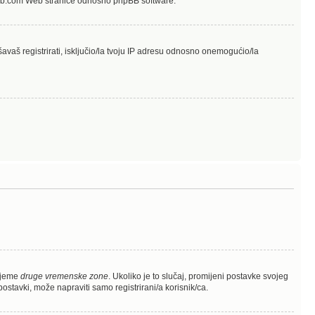
hpbb.com Web stranice odnosno phpBB software.
avaš registrirati, isključio/la tvoju IP adresu odnosno onemogućio/la
rijeme
druge vremenske zone
. Ukoliko je to slučaj, promijeni postavke svojeg
stavki, može napraviti samo registrirani/a korisnik/ca.