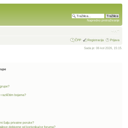
Napredno pretraživanje
ČPP
Registracija
Prijava
Sada je: 06 kol 2026, 15:15.
rupe
 grupe?
 različitim bojama?
mi šalju privatne poruke?
ailove dobivene od korisnika/ce foruma?