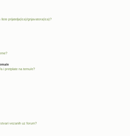
liste prijatelja(ica)/gnjavatora(ica)?
teme?
tema/e
a i pretplate na temu/e?
 stvari vezanih uz forum?