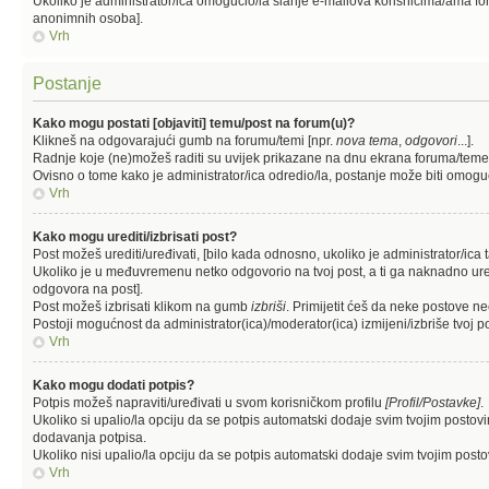
Ukoliko je administrator/ica omogućio/la slanje e-mailova korisnicima/ama fo
anonimnih osoba].
Vrh
Postanje
Kako mogu postati [objaviti] temu/post na forum(u)?
Klikneš na odgovarajući gumb na forumu/temi [npr.
nova tema
,
odgovori
...].
Radnje koje (ne)možeš raditi su uvijek prikazane na dnu ekrana foruma/teme
Ovisno o tome kako je administrator/ica odredio/la, postanje može biti omogu
Vrh
Kako mogu urediti/izbrisati post?
Post možeš urediti/uređivati, [bilo kada odnosno, ukoliko je administrator
Ukoliko je u međuvremenu netko odgovorio na tvoj post, a ti ga naknadno urediš,
odgovora na post].
Post možeš izbrisati klikom na gumb
izbriši
. Primijetit ćeš da neke postove n
Postoji mogućnost da administrator(ica)/moderator(ica) izmijeni/izbriše tvoj po
Vrh
Kako mogu dodati potpis?
Potpis možeš napraviti/uređivati u svom korisničkom profilu
[Profil/Postavke]
.
Ukoliko si upalio/la opciju da se potpis automatski dodaje svim tvojim posto
dodavanja potpisa.
Ukoliko nisi upalio/la opciju da se potpis automatski dodaje svim tvojim pos
Vrh