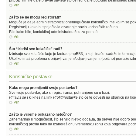
phpBB Tim ne daje pravne savjete što će reći da je potpuno besmisleno kont
Vrh
Zašto se ne mogu registrirati?
Moguće je da je administrator/ica: onemogućio/la korisničko ime kojim se pokuš
Registraciju kako bi spriječio/la otvaranje novih korisničkih računa.
Bilo kako bilo, kontaktiraj administratora/icu za pomoć.
Vrh
Što “Izbriši sve kolačiće” radi?
Izbrisuje sve kolačiće koje je kreirao phpBB3, a koji, inače, sadrže informaci
Ukoliko imaš problema s prijavljivanjem/odjavljivanjem, (obično) pomaže izbr
Vrh
Korisničke postavke
Kako mogu promijeniti svoje postavke?
Sve tvoje postavke, ako si registriran/a, pohranjene su u bazi.
Prijaviš se
i klikneš na link
Profil/Postavke
što će te odvesti na stranicu na ko
Vrh
Zašto je vrijeme prikazano netočno?
Zanemarimo li mogućnost, što se vrlo rijetko događa, da server nije dobro pod
korisničkog profila tako da izabereš onu vremensku zonu koja odgovara područ
Vrh