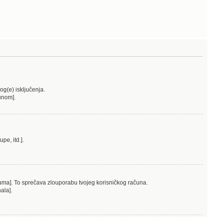
log(e) isključenja.
čunom].
pe, itd.].
oruma]. To sprečava zlouporabu tvojeg korisničkog računa.
ala].