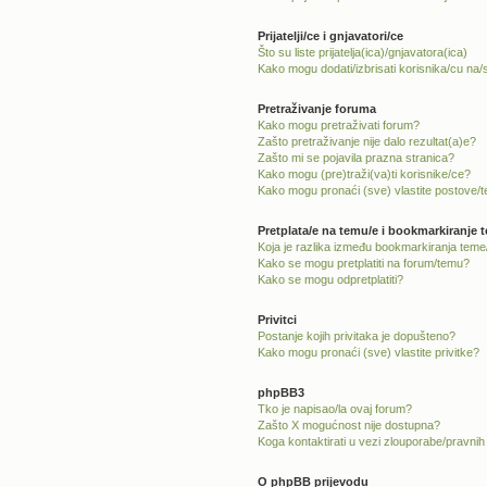
Prijatelji/ce i gnjavatori/ce
Što su liste prijatelja(ica)/gnjavatora(ica)
Kako mogu dodati/izbrisati korisnika/cu na/s 
Pretraživanje foruma
Kako mogu pretraživati forum?
Zašto pretraživanje nije dalo rezultat(a)e?
Zašto mi se pojavila prazna stranica?
Kako mogu (pre)traži(va)ti korisnike/ce?
Kako mogu pronaći (sve) vlastite postove/
Pretplata/e na temu/e i bookmarkiranje 
Koja je razlika između bookmarkiranja teme/
Kako se mogu pretplatiti na forum/temu?
Kako se mogu odpretplatiti?
Privitci
Postanje kojih privitaka je dopušteno?
Kako mogu pronaći (sve) vlastite privitke?
phpBB3
Tko je napisao/la ovaj forum?
Zašto X mogućnost nije dostupna?
Koga kontaktirati u vezi zlouporabe/pravnih
O phpBB prijevodu