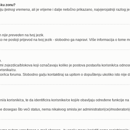
nsku zonu?
iju
ljetnog vremena
, ali je vrijeme i dalje netočno prikazano, najvjerojatniji razlog
um
nije preveden
na tvoj jezik.
koliko ne postoji prijevod na tvoj jezik - slobodno ga napravi. Više informacija o to
e.
rmi zvjezdica/blokova koji označavaju koliko je postova postao/la korisnik/ca odno
risnika/cu.
tor/ica foruma. Slobodno ga/ju kontaktiraj sa upitom o dopuštenju ukoliko isto nije d
i/a korisnik/ca, te da identificira korisnike/ce koji/e obavljaju određene funkcije n
e dosegao što veći status, nema nikakvog smisla jer administratori(ce)/moderator