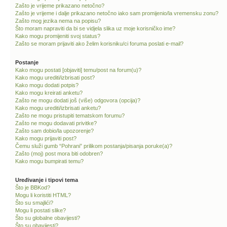
Zašto je vrijeme prikazano netočno?
Zašto je vrijeme i dalje prikazano netočno iako sam promijenio/la vremensku zonu?
Zašto mog jezika nema na popisu?
Što moram napraviti da bi se vidjela slika uz moje korisničko ime?
Kako mogu promijeniti svoj status?
Zašto se moram prijaviti ako želim korisniku/ci foruma poslati e-mail?
Postanje
Kako mogu postati [objaviti] temu/post na forum(u)?
Kako mogu urediti/izbrisati post?
Kako mogu dodati potpis?
Kako mogu kreirati anketu?
Zašto ne mogu dodati još (više) odgovora (opcija)?
Kako mogu urediti/izbrisati anketu?
Zašto ne mogu pristupiti tematskom forumu?
Zašto ne mogu dodavati privitke?
Zašto sam dobio/la upozorenje?
Kako mogu prijaviti post?
Čemu služi gumb “Pohrani” prilikom postanja/pisanja poruke(a)?
Zašto (moj) post mora biti odobren?
Kako mogu bumpirati temu?
Uređivanje i tipovi tema
Što je BBKod?
Mogu li koristiti HTML?
Što su smajlići?
Mogu li postati slike?
Što su globalne obavijesti?
Što su obavijesti?