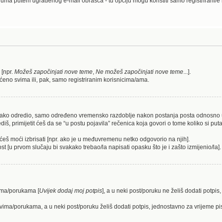
ruma putem ugrađenog e-mail obrasca - tu opciju mogu koristiti samo registrirani/e
 [npr.
Možeš započinjati nove teme
,
Ne možeš započinjati nove teme
...].
ćeno svima ili, pak, samo registriranim korisnicima/ama.
/ica tako odredio, samo određeno vremensko razdoblje nakon postanja posta odnosn
 primijetit ćeš da se “u postu pojavila” rečenica koja govori o tome koliko si puta i
ećeš moći izbrisati [npr. ako je u međuvremenu netko odgovorio na njih].
st [u prvom slučaju bi svakako trebao/la napisati opasku što je i zašto izmijenio/la].
vima/porukama [
Uvijek dodaj moj potpis
], a u neki post/poruku ne želiš dodati potp
tovima/porukama, a u neki post/poruku želiš dodati potpis, jednostavno za vrijeme