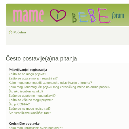
Početna
Često postavlje(a)na pitanja
Prijavljivanje i registracija
Zašto se ne mogu prijaviti?
Zašto se uopće moram registrirati?
Kako mogu onemogućiti automatsko odjavljivanje s foruma?
Kako mogu onemogućiti pojavu mog korisničkog imena na online popisu?
Što ako izgubim lozinku?
Zašto se uopće ne mogu prijaviti?
Zašto se više ne mogu prijaviti?
Što je COPPA?
Zašto se ne mogu registrirati?
Što “Izbriši sve kolačiće” radi?
Korisničke postavke
Kako mogu promijeniti svoje postavke?