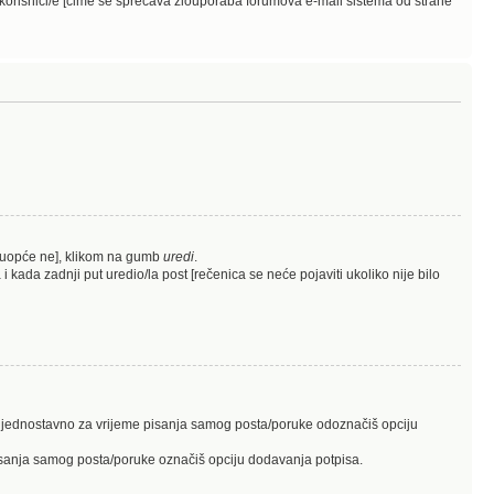
 korisnici/e [čime se sprečava zlouporaba forumova e-mail sistema od strane
o uopće ne], klikom na gumb
uredi
.
 kada zadnji put uredio/la post [rečenica se neće pojaviti ukoliko nije bilo
is, jednostavno za vrijeme pisanja samog posta/poruke odoznačiš opciju
 pisanja samog posta/poruke označiš opciju dodavanja potpisa.