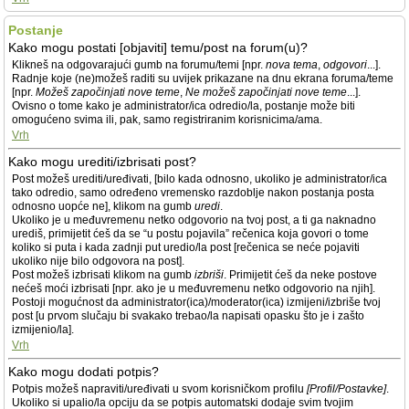
Postanje
Kako mogu postati [objaviti] temu/post na forum(u)?
Klikneš na odgovarajući gumb na forumu/temi [npr.
nova tema
,
odgovori
...].
Radnje koje (ne)možeš raditi su uvijek prikazane na dnu ekrana foruma/teme
[npr.
Možeš započinjati nove teme
,
Ne možeš započinjati nove teme
...].
Ovisno o tome kako je administrator/ica odredio/la, postanje može biti
omogućeno svima ili, pak, samo registriranim korisnicima/ama.
Vrh
Kako mogu urediti/izbrisati post?
Post možeš urediti/uređivati, [bilo kada odnosno, ukoliko je administrator/ica
tako odredio, samo određeno vremensko razdoblje nakon postanja posta
odnosno uopće ne], klikom na gumb
uredi
.
Ukoliko je u međuvremenu netko odgovorio na tvoj post, a ti ga naknadno
urediš, primijetit ćeš da se “u postu pojavila” rečenica koja govori o tome
koliko si puta i kada zadnji put uredio/la post [rečenica se neće pojaviti
ukoliko nije bilo odgovora na post].
Post možeš izbrisati klikom na gumb
izbriši
. Primijetit ćeš da neke postove
nećeš moći izbrisati [npr. ako je u međuvremenu netko odgovorio na njih].
Postoji mogućnost da administrator(ica)/moderator(ica) izmijeni/izbriše tvoj
post [u prvom slučaju bi svakako trebao/la napisati opasku što je i zašto
izmijenio/la].
Vrh
Kako mogu dodati potpis?
Potpis možeš napraviti/uređivati u svom korisničkom profilu
[Profil/Postavke]
.
Ukoliko si upalio/la opciju da se potpis automatski dodaje svim tvojim