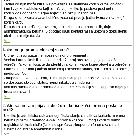
Jedna od njih može biti slika povezana sa statusom korisnika/ce; obično u
formi zvjezdica/blokova koji označavaju koliko je postova postao/la
korisnik/ca odnosno njegovu/njezinu funkciju na forumu.
Druga slika, zvana avatar i obično veća od prve je jedinstvena za svakog/u
korisnika/cu.
Dopuštenja o korištenju avatara, kao i izbor dostupnosti istih, daje
administrator/ica foruma. Slobodno ga/ju kontaktiraj sa upitom o dopuštenju
ukoliko isto nije dao/la.
Vrh
Kako mogu promijeniti svoj status?
U pravilu, svoj status ne možeš direktno promijeniti.
Većina foruma koristi statuse da prikaže broj postova koje je postao/la
određeni/a korisnik/ca, te da identificira korisnike/ce koji/e obavljaju određene
funkcije na forumu [obično oni/e imaju poseban status, npr. administratori/ce,
moderatori/ce].
Zloupotrebljavanje foruma, u smislu postanja puno postova samo zato da bi
se dosegao što veći status, nema nikakvog smisla jer
administratori(ce)/moderatori(ce) mogu
smanjiti
nečiji status [npr. smanjenjem
broja postova...].
Vrh
Zašto se moram prijaviti ako želim korisniku/ci foruma poslati e-
mail?
Ukoliko je administrator/ica omogućio/la slanje e-mailova korisnicima/ama
foruma putem ugrađenog e-mail obrasca - tu opciju mogu koristiti samo
registrirani/e korisnici/e [čime se sprečava zlouporaba forumova e-mail
sistema od strane anonimnih osoba].
Vrh