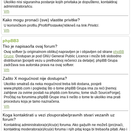
Ukoliko nisi siguran/na postanje kojih privitaka je dopušteno, kontaktiraj
administratora/icu.
Vrh
Kako mogu pronaći (sve) vlastite privitke?
U korisničkom profilu
[Profil/Postavke]
klikneš na link
Privitci
.
Vrh
phpBB3
Tko je napisao/la ovaj forum?
Ovaj softver [u originalnom obliku] napravljen je i objavljen od strane
phpBB
Grupe
. Dostupan je pod GNU General Public Licence i može biti slobodno
distribuiran [posjeti vezu u prethodnoj rečenici za detalje]. phpBB Grupa
zadržava sva autorska prava na ovaj softver.
Vrh
Zašto X mogućnost nije dostupna?
Ukoliko smatraš da neka mogućnost treba biti dodana, posjeti
www.phpbb.com i pogledaj što o tome phpBB Grupa ima za reći [nemoj
zahtjeve za ovime postati na phpbb.com forumu, tome služi SourceForge].
Pročitaj na forumima phpBB Grupe ima li nešto o tome te ukoliko ima prati
proceduru koja je tamo naznačena.
Vrh
Koga kontaktirati u vezi zlouporabe/pravnih stvari vezanih uz
forum?
Kontaktiraj administratora(e)/icu(e) foruma. Ako ga/ju/ih ne možeš (pro)naći,
kontaktiraj moderatora(e)/icu(e) foruma i njih pitaj koga bi trebao/la pitati. Ako i