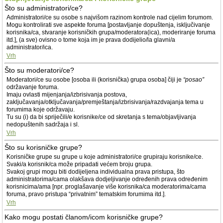
Što su administratori/ce?
Administratori/ce su osobe s najvišom razinom kontrole nad cijelim forumom.
Mogu kontrolirati sve aspekte foruma [postavljanje dopuštenja, isključivanje
korisnika/ca, stvaranje korisničkih grupa/moderatora(ica), moderiranje foruma
itd.], (a sve) ovisno o tome koja im je prava dodijelio/la glavni/a
administrator/ica.
Vrh
Što su moderatori/ce?
Moderatori/ce su osobe [osoba ili (korisnička) grupa osoba] čiji je
“posao”
održavanje foruma.
Imaju ovlasti mijenjanja/izbrisivanja postova,
zaključavanja/otključavanja/premještanja/izbrisivanja/razdvajanja tema u
forumima koje održavaju.
Tu su (i) da bi spriječili/e korisnike/ce od skretanja s tema/objavljivanja
nedopuštenih sadržaja i sl.
Vrh
Što su korisničke grupe?
Korisničke grupe su grupe u koje administratori/ce grupiraju korisnike/ce.
Svaki/a korisnik/ca može pripadati većem broju grupa.
Svakoj grupi mogu biti dodijeljena individualna prava pristupa, što
administratorima/cama olakšava dodjeljivanje određenih prava određenim
korisnicima/ama [npr. proglašavanje više korisnika/ca moderatorima/cama
foruma, pravo pristupa “privatnim” tematskim forumima itd.].
Vrh
Kako mogu postati članom/icom korisničke grupe?