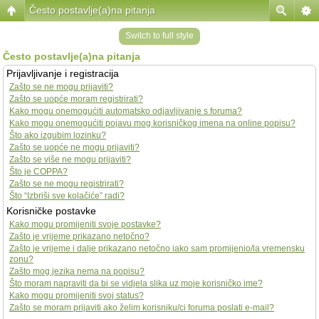
Često postavlje(a)na pitanja
Switch to full style
Često postavlje(a)na pitanja
Prijavljivanje i registracija
Zašto se ne mogu prijaviti?
Zašto se uopće moram registrirati?
Kako mogu onemogućiti automatsko odjavljivanje s foruma?
Kako mogu onemogućiti pojavu mog korisničkog imena na online popisu?
Što ako izgubim lozinku?
Zašto se uopće ne mogu prijaviti?
Zašto se više ne mogu prijaviti?
Što je COPPA?
Zašto se ne mogu registrirati?
Što “Izbriši sve kolačiće” radi?
Korisničke postavke
Kako mogu promijeniti svoje postavke?
Zašto je vrijeme prikazano netočno?
Zašto je vrijeme i dalje prikazano netočno iako sam promijenio/la vremensku
zonu?
Zašto mog jezika nema na popisu?
Što moram napraviti da bi se vidjela slika uz moje korisničko ime?
Kako mogu promijeniti svoj status?
Zašto se moram prijaviti ako želim korisniku/ci foruma poslati e-mail?