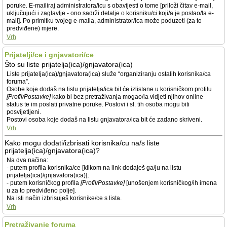
poruke. E-mailiraj administratora/icu s obavijesti o tome [priloži čitav e-mail,
uključujući i zaglavlje - ono sadrži detalje o korisniku/ci koji/a je poslao/la e-
mail]. Po primitku tvojeg e-maila, administrator/ica može poduzeti (za to
predviđene) mjere.
Vrh
Prijatelji/ce i gnjavatori/ce
Što su liste prijatelja(ica)/gnjavatora(ica)
Liste prijatelja(ica)/gnjavatora(ica) služe “organiziranju ostalih korisnika/ca
foruma”.
Osobe koje dodaš na listu prijatelja/ica bit će izlistane u korisničkom profilu
[Profil/Postavke]
kako bi bez pretraživanja mogao/la vidjeti njihov online
status te im poslati privatne poruke. Postovi i sl. tih osoba mogu biti
posvijetljeni.
Postovi osoba koje dodaš na listu gnjavatora/ica bit će zadano skriveni.
Vrh
Kako mogu dodati/izbrisati korisnika/cu na/s liste
prijatelja(ica)/gnjavatora(ica)?
Na dva načina:
- putem profila korisnika/ce [klikom na link dodaješ ga/ju na listu
prijatelja(ica)/gnjavatora(ica)];
- putem korisničkog profila
[Profil/Postavke]
[unošenjem korisničkog/ih imena
u za to predviđeno polje].
Na isti način izbrisuješ korisnike/ce s lista.
Vrh
Pretraživanje foruma