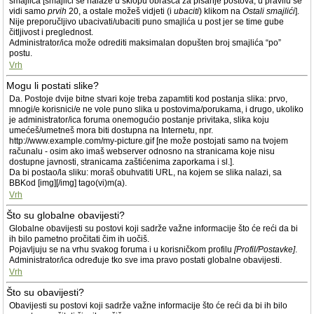
smajlića [smajlići se nalaze u sklopu obrasca za pisanje postova; u pravilu se
vidi samo
prvih
20, a ostale možeš vidjeti (i
ubaciti
) klikom na
Ostali smajlići
].
Nije preporučljivo ubacivati/ubaciti puno smajlića u post jer se time gube
čitljivost i preglednost.
Administrator/ica može odrediti maksimalan dopušten broj smajlića “po”
postu.
Vrh
Mogu li postati slike?
Da. Postoje dvije bitne stvari koje treba zapamtiti kod postanja slika: prvo,
mnogi/e korisnici/e ne vole puno slika u postovima/porukama, i drugo, ukoliko
je administrator/ica foruma onemogućio postanje privitaka, slika koju
umećeš/umetneš mora biti dostupna na Internetu, npr.
http://www.example.com/my-picture.gif [ne može postojati samo na tvojem
računalu - osim ako imaš webserver odnosno na stranicama koje nisu
dostupne javnosti, stranicama zaštićenima zaporkama i sl.].
Da bi postao/la sliku: moraš obuhvatiti URL, na kojem se slika nalazi, sa
BBKod [img][/img] tago(vi)m(a).
Vrh
Što su globalne obavijesti?
Globalne obavijesti su postovi koji sadrže važne informacije što će reći da bi
ih bilo pametno pročitati čim ih uočiš.
Pojavljuju se na vrhu svakog foruma i u korisničkom profilu
[Profil/Postavke]
.
Administrator/ica određuje tko sve ima pravo postati globalne obavijesti.
Vrh
Što su obavijesti?
Obavijesti su postovi koji sadrže važne informacije što će reći da bi ih bilo