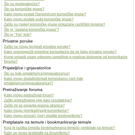
Što su moderatori/ce?
Što su korisničke grupe?
Kako mogu postati članom/icom korisničke grupe?
Kako mogu postati vođa korisničke grupe?
Zašto su (neke) korisničke grupe prikazane različitim bojama?
Što je “zadana korisnička grupa”?
Što je “Tim” link?
Privatne poruke
Zašto ne mogu [po]slati privatne poruke?
Kako onemogućiti pojedine korisnike/ce da mi šalju privatne poruke?
Kome prijaviti spam odnosno uvredljive e-mailove dobivene od korisnika/ce
foruma?
Prijatelji/ce i gnjavatori/ce
Što su liste prijatelja(ica)/gnjavatora(ica)
Kako mogu dodati/izbrisati korisnika/cu na/s liste
prijatelja(ica)/gnjavatora(ica)?
Pretraživanje foruma
Kako mogu pretraživati forum?
Zašto pretraživanje nije dalo rezultat(a)e?
Zašto mi se pojavila prazna stranica?
Kako mogu (pre)traži(va)ti korisnike/ce?
Kako mogu pronaći (sve) vlastite postove/teme?
Pretplata/e na temu/e i bookmarkiranje tema/e
Koja je razlika između bookmarkiranja teme/a i pretplate na temu/e?
Kako se mogu pretplatiti na forum/temu?