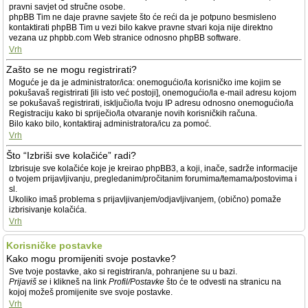
pravni savjet od stručne osobe.
phpBB Tim ne daje pravne savjete što će reći da je potpuno besmisleno
kontaktirati phpBB Tim u vezi bilo kakve pravne stvari koja nije direktno
vezana uz phpbb.com Web stranice odnosno phpBB software.
Vrh
Zašto se ne mogu registrirati?
Moguće je da je administrator/ica: onemogućio/la korisničko ime kojim se
pokušavaš registrirati [ili isto već postoji], onemogućio/la e-mail adresu kojom
se pokušavaš registrirati, isključio/la tvoju IP adresu odnosno onemogućio/la
Registraciju kako bi spriječio/la otvaranje novih korisničkih računa.
Bilo kako bilo, kontaktiraj administratora/icu za pomoć.
Vrh
Što “Izbriši sve kolačiće” radi?
Izbrisuje sve kolačiće koje je kreirao phpBB3, a koji, inače, sadrže informacije
o tvojem prijavljivanju, pregledanim/pročitanim forumima/temama/postovima i
sl.
Ukoliko imaš problema s prijavljivanjem/odjavljivanjem, (obično) pomaže
izbrisivanje kolačića.
Vrh
Korisničke postavke
Kako mogu promijeniti svoje postavke?
Sve tvoje postavke, ako si registriran/a, pohranjene su u bazi.
Prijaviš se
i klikneš na link
Profil/Postavke
što će te odvesti na stranicu na
kojoj možeš promijenite sve svoje postavke.
Vrh