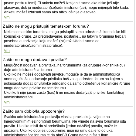
prvom postu u temi]. Ti anketu možeš izmijeniti samo ako nitko još nije
glasovao, dok ju moderatori(ce)/administratori(ce), mogu mijenjati bilo kada.
Anketu možeš izbrisati samo ako nitko još nije glasovao.
Vrh
Zašto ne mogu pristupiti tematskom forumu?
Nekim tematskim forumima mogu pristupiti samo određeni/e korisnici/e i/ili
korisničke grupe. Za pregledavanje, postanje... na takvim forumima treba ti
posebna autorizacija koju možeš (za)tražiti/dobiti samo od
moderatora(ice)/administratora(ice).
Vrh
Zašto ne mogu dodavati privitke?
Mogućnost dodavanja privitaka, na forumu(ima) za grupu(e)/korisnika(cu)
daje administrator/ica foruma.
Ukoliko ne možeš doda(va)ti privitke, moguće je da je administrator/ica
onemogućio/la dodavanje privitaka baš za taj određen forum na kojem si
pokušao/la dodati privitak/ke odnosno da samo određeni/e korisnici(e)/grupe
mogu dodavati privitke na tom forumu.
Ukoliko ti nije jasno zašto (baš) ti ne možeš doda(va)ti privitke, kontaktiraj
administratora/icu.
Vrh
Zašto sam dobio/la upozorenje?
Svaki/a administrator/ica postavlja vlastita pravila koja vrijede na
[njegovom(im)/njezinom(im)] forumu/ima. Ne vrijede na svim forumima ista
pravila. Ukoliko misli da si prekršio/la [jedno od/više] pravila, može te
upozoriti. Ukoliko dobiješ upozorenje, imaj na umu da je to odluka
administratora/ice foruma te da phpBB Grupa nema ništa s time.