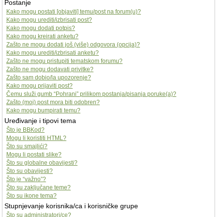
Postanje
Kako mogu postati [objaviti] temu/post na forum(u)?
Kako mogu urediti/izbrisati post?
Kako mogu dodati potpis?
Kako mogu kreirati anketu?
Zašto ne mogu dodati još (više) odgovora (opcija)?
Kako mogu urediti/izbrisati anketu?
Zašto ne mogu pristupiti tematskom forumu?
Zašto ne mogu dodavati privitke?
Zašto sam dobio/la upozorenje?
Kako mogu prijaviti post?
Čemu služi gumb “Pohrani” prilikom postanja/pisanja poruke(a)?
Zašto (moj) post mora biti odobren?
Kako mogu bumpirati temu?
Uređivanje i tipovi tema
Što je BBKod?
Mogu li koristiti HTML?
Što su smajlići?
Mogu li postati slike?
Što su globalne obavijesti?
Što su obavijesti?
Što je “važno”?
Što su zaključane teme?
Što su ikone tema?
Stupnjevanje korisnika/ca i korisničke grupe
Što su administratori/ce?