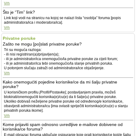
Vrh
Što je “Tim” link?
Link koji vodi na stranicu na kojoj se nalazi lista “osoblja” foruma [popis
administratora/ica i moderatora/ica].
Vrh
Privatne poruke
Zašto ne mogu [po]slati privatne poruke?
Tri su moguća razloga:
- ili nisi registriran(a)/prijavljen(a);
- ili je administrator/ica onemogućio/la privatne poruke za cijeli forum;
- ili je administrator/ica tebi onemogućio/la slanje privatnih poruka.
U potonjem slučaju zatraži od administratora/ice objašnjenje.
Vrh
Kako onemogućiti pojedine korisnike/ce da mi šalju privatne
poruke?
U korisničkom profilu
[Profil/Postavke]
, postavljanjem pravila, možeš
blokirati/onemogućiti korisnika(e)/cu(e) da ti šalje(u) privatne poruke.
Ukoliko dobivaš neželjene privatne poruke od određenog/e korisnika/ce,
obavijesti administratora/icu [ima ovlasti spriječiti korisnika(e)/cu(e) u slanju
privatnih poruka ikome].
Vrh
Kome prijaviti spam odnosno uvredljive e-mailove dobivene od
korisnika/ce foruma?
E-mail obrazac foruma uključuje osiguranje koje prati korisnike/ce koji/e šalju