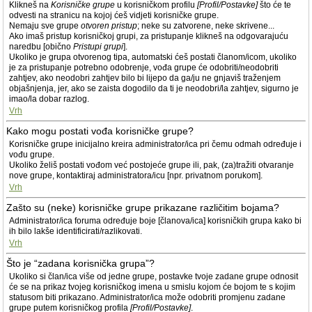
Klikneš na
Korisničke grupe
u korisničkom profilu
[Profil/Postavke]
što će te
odvesti na stranicu na kojoj ćeš vidjeti korisničke grupe.
Nemaju sve grupe
otvoren pristup
; neke su zatvorene, neke skrivene...
Ako imaš pristup korisničkoj grupi, za pristupanje klikneš na odgovarajuću
naredbu [obično
Pristupi grupi
].
Ukoliko je grupa otvorenog tipa, automatski ćeš postati članom/icom, ukoliko
je za pristupanje potrebno odobrenje, vođa grupe će odobriti/neodobriti
zahtjev, ako neodobri zahtjev bilo bi lijepo da ga/ju ne gnjaviš traženjem
objašnjenja, jer, ako se zaista dogodilo da ti je neodobri/la zahtjev, sigurno je
imao/la dobar razlog.
Vrh
Kako mogu postati vođa korisničke grupe?
Korisničke grupe inicijalno kreira administrator/ica pri čemu odmah određuje i
vođu grupe.
Ukoliko želiš postati vođom već postojeće grupe ili, pak, (za)tražiti otvaranje
nove grupe, kontaktiraj administratora/icu [npr. privatnom porukom].
Vrh
Zašto su (neke) korisničke grupe prikazane različitim bojama?
Administrator/ica foruma određuje boje [članova/ica] korisničkih grupa kako bi
ih bilo lakše identificirati/razlikovati.
Vrh
Što je “zadana korisnička grupa”?
Ukoliko si član/ica više od jedne grupe, postavke tvoje zadane grupe odnosit
će se na prikaz tvojeg korisničkog imena u smislu kojom će bojom te s kojim
statusom biti prikazano. Administrator/ica može odobriti promjenu zadane
grupe putem korisničkog profila
[Profil/Postavke]
.