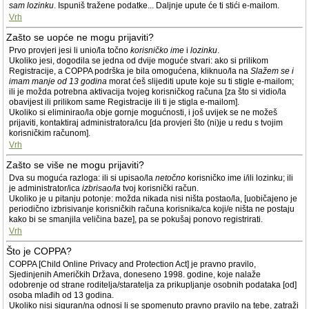
sam lozinku
. Ispuniš tražene podatke... Daljnje upute će ti stići e-mailom.
Vrh
Zašto se uopće ne mogu prijaviti?
Prvo provjeri jesi li unio/la točno
korisničko ime
i
lozinku
.
Ukoliko jesi, dogodila se jedna od dvije moguće stvari: ako si prilikom
Registracije, a COPPA podrška je bila omogućena, kliknuo/la na
Slažem se i
imam manje od 13 godina
morat ćeš slijediti upute koje su ti stigle e-mailom;
ili je možda potrebna aktivacija tvojeg korisničkog računa [za što si vidio/la
obavijest ili prilikom same Registracije ili ti je stigla e-mailom].
Ukoliko si eliminirao/la obje gornje mogućnosti, i još uvijek se ne možeš
prijaviti, kontaktiraj administratora/icu [da provjeri što (ni)je u redu s tvojim
korisničkim računom].
Vrh
Zašto se više ne mogu prijaviti?
Dva su moguća razloga: ili si upisao/la
netočno
korisničko ime i/ili lozinku; ili
je administrator/ica
izbrisao/la
tvoj korisnički račun.
Ukoliko je u pitanju potonje: možda nikada nisi ništa postao/la, [uobičajeno je
periodično izbrisivanje korisničkih računa korisnika/ca koji/e ništa ne postaju
kako bi se smanjila veličina baze], pa se pokušaj ponovo registrirati.
Vrh
Što je COPPA?
COPPA [Child Online Privacy and Protection Act] je pravno pravilo,
Sjedinjenih Američkih Država, doneseno 1998. godine, koje nalaže
odobrenje od strane roditelja/staratelja za prikupljanje osobnih podataka [od]
osoba mlađih od 13 godina.
Ukoliko nisi siguran/na odnosi li se spomenuto pravno pravilo na tebe, zatraži