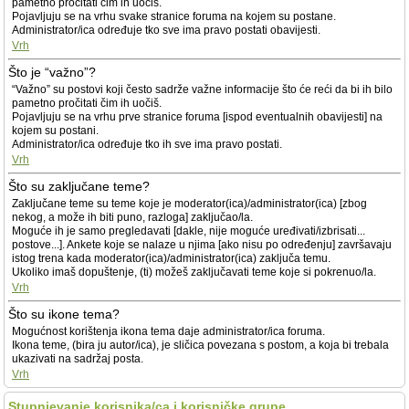
pametno pročitati čim ih uočiš.
Pojavljuju se na vrhu svake stranice foruma na kojem su postane.
Administrator/ica određuje tko sve ima pravo postati obavijesti.
Vrh
Što je “važno”?
“Važno” su postovi koji često sadrže važne informacije što će reći da bi ih bilo
pametno pročitati čim ih uočiš.
Pojavljuju se na vrhu prve stranice foruma [ispod eventualnih obavijesti] na
kojem su postani.
Administrator/ica određuje tko ih sve ima pravo postati.
Vrh
Što su zaključane teme?
Zaključane teme su teme koje je moderator(ica)/administrator(ica) [zbog
nekog, a može ih biti puno, razloga] zaključao/la.
Moguće ih je samo pregledavati [dakle, nije moguće uređivati/izbrisati...
postove...]. Ankete koje se nalaze u njima [ako nisu po određenju] završavaju
istog trena kada moderator(ica)/administrator(ica) zaključa temu.
Ukoliko imaš dopuštenje, (ti) možeš zaključavati teme koje si pokrenuo/la.
Vrh
Što su ikone tema?
Mogućnost korištenja ikona tema daje administrator/ica foruma.
Ikona teme, (bira ju autor/ica), je sličica povezana s postom, a koja bi trebala
ukazivati na sadržaj posta.
Vrh
Stupnjevanje korisnika/ca i korisničke grupe