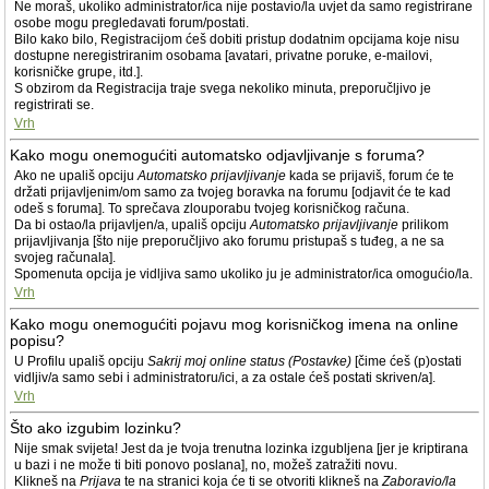
Ne moraš, ukoliko administrator/ica nije postavio/la uvjet da samo registrirane
osobe mogu pregledavati forum/postati.
Bilo kako bilo, Registracijom ćeš dobiti pristup dodatnim opcijama koje nisu
dostupne neregistriranim osobama [avatari, privatne poruke, e-mailovi,
korisničke grupe, itd.].
S obzirom da Registracija traje svega nekoliko minuta, preporučljivo je
registrirati se.
Vrh
Kako mogu onemogućiti automatsko odjavljivanje s foruma?
Ako ne upališ opciju
Automatsko prijavljivanje
kada se prijaviš, forum će te
držati prijavljenim/om samo za tvojeg boravka na forumu [odjavit će te kad
odeš s foruma]. To sprečava zlouporabu tvojeg korisničkog računa.
Da bi ostao/la prijavljen/a, upališ opciju
Automatsko prijavljivanje
prilikom
prijavljivanja [što nije preporučljivo ako forumu pristupaš s tuđeg, a ne sa
svojeg računala].
Spomenuta opcija je vidljiva samo ukoliko ju je administrator/ica omogućio/la.
Vrh
Kako mogu onemogućiti pojavu mog korisničkog imena na online
popisu?
U Profilu upališ opciju
Sakrij moj online status (Postavke)
[čime ćeš (p)ostati
vidljiv/a samo sebi i administratoru/ici, a za ostale ćeš postati skriven/a].
Vrh
Što ako izgubim lozinku?
Nije smak svijeta! Jest da je tvoja trenutna lozinka izgubljena [jer je kriptirana
u bazi i ne može ti biti ponovo poslana], no, možeš zatražiti novu.
Klikneš na
Prijava
te na stranici koja će ti se otvoriti klikneš na
Zaboravio/la