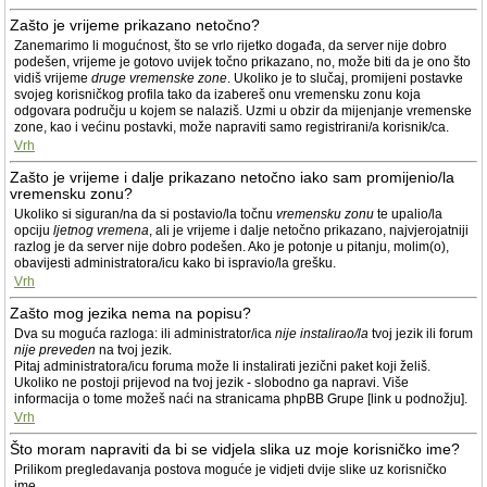
Zašto je vrijeme prikazano netočno?
Zanemarimo li mogućnost, što se vrlo rijetko događa, da server nije dobro
podešen, vrijeme je gotovo uvijek točno prikazano, no, može biti da je ono što
vidiš vrijeme
druge vremenske zone
. Ukoliko je to slučaj, promijeni postavke
svojeg korisničkog profila tako da izabereš onu vremensku zonu koja
odgovara području u kojem se nalaziš. Uzmi u obzir da mijenjanje vremenske
zone, kao i većinu postavki, može napraviti samo registrirani/a korisnik/ca.
Vrh
Zašto je vrijeme i dalje prikazano netočno iako sam promijenio/la
vremensku zonu?
Ukoliko si siguran/na da si postavio/la točnu
vremensku zonu
te upalio/la
opciju
ljetnog vremena
, ali je vrijeme i dalje netočno prikazano, najvjerojatniji
razlog je da server nije dobro podešen. Ako je potonje u pitanju, molim(o),
obavijesti administratora/icu kako bi ispravio/la grešku.
Vrh
Zašto mog jezika nema na popisu?
Dva su moguća razloga: ili administrator/ica
nije instalirao/la
tvoj jezik ili forum
nije preveden
na tvoj jezik.
Pitaj administratora/icu foruma može li instalirati jezični paket koji želiš.
Ukoliko ne postoji prijevod na tvoj jezik - slobodno ga napravi. Više
informacija o tome možeš naći na stranicama phpBB Grupe [link u podnožju].
Vrh
Što moram napraviti da bi se vidjela slika uz moje korisničko ime?
Prilikom pregledavanja postova moguće je vidjeti dvije slike uz korisničko
ime.