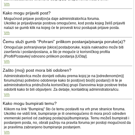
Vrh
Kako mogu prijaviti post?
Mogućnost prijave post(ov)a daje administrator/ica foruma.
Ukoliko je prijavljivanje postova omogućeno, kod posta kojeg želiš prijaviti
nalazi se gumb klik na kojeg će te provesti kroz postupak prijave posta.
Vrh
Čemu služi gumb “Pohrani” prilikom postanja/pisanja poruke(a)?
Omogućuje pohranjivanje [skice] posta/poruke, koji/a naknadno može biti
završen/a i postan/poslana, a što je moguće iz korisničkog profila
[Profil/Postavke]
odnosno prilikom postanja [
Učitaj
].
Vrh
Zašto (moj) post mora biti odobren?
Administrator/ica može donijeti odluku prema kojoj je na [određenom(im)]
forumu(ima) potrebno odobrenje kako bi post(ovi) bio(li) postan(i) ili te je
administrator/ica pridružio/la korisničkoj grupi članovima koje postove treba
odobriti kako bi bili objavljeni. Za detalje, kontaktiraj administratora/icu.
Vrh
Kako mogu bumpirati temu?
Klikom na link “Bumpiraj” što će temu postaviti na vrh prve stranice foruma.
Ukoliko ne vidiš link, bumpiranje je ili onemogućeno ili mora proći određen
vremenski period od zadnjeg posta(nja)/bumpiranja. Temu možeš bumpirati i
postanjem posta, no, obrati pažnju na pravila foruma jer postoji mogućnost da
je pravilima zabranjeno bumpiranje postanjem.
Vrh