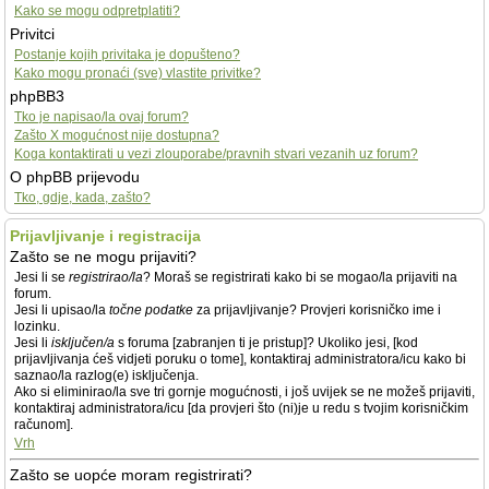
Kako se mogu odpretplatiti?
Privitci
Postanje kojih privitaka je dopušteno?
Kako mogu pronaći (sve) vlastite privitke?
phpBB3
Tko je napisao/la ovaj forum?
Zašto X mogućnost nije dostupna?
Koga kontaktirati u vezi zlouporabe/pravnih stvari vezanih uz forum?
O phpBB prijevodu
Tko, gdje, kada, zašto?
Prijavljivanje i registracija
Zašto se ne mogu prijaviti?
Jesi li se
registrirao/la
? Moraš se registrirati kako bi se mogao/la prijaviti na
forum.
Jesi li upisao/la
točne podatke
za prijavljivanje? Provjeri korisničko ime i
lozinku.
Jesi li
isključen/a
s foruma [zabranjen ti je pristup]? Ukoliko jesi, [kod
prijavljivanja ćeš vidjeti poruku o tome], kontaktiraj administratora/icu kako bi
saznao/la razlog(e) isključenja.
Ako si eliminirao/la sve tri gornje mogućnosti, i još uvijek se ne možeš prijaviti,
kontaktiraj administratora/icu [da provjeri što (ni)je u redu s tvojim korisničkim
računom].
Vrh
Zašto se uopće moram registrirati?