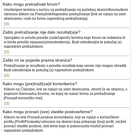
Kako mogu pretraživati forum?
Unošenjem termina u kućicu za pretraživanje na početnoj stranici/forumu/temi
odnosno klikom na
Pretražnik/Napredno pretraživanje
[link se nalazi na svim
stranicama i vodi na formu naprednog pretraživanja].
Vrh
Zašto pretraživanje nije dalo rezultat(a)e?
Vjerojatno si unio/la previše (uobičajenih) termina koje forum ne indeksira ili
si bio/la previše nejasan(a)/neodređen(a). Budi određeniji/a te pokušaj (s)
naprednim pretražnikom.
Vrh
Zašto mi se pojavila prazna stranica?
Pretraživanje je rezultiralo s previše rezultata koje server nije mogao obraditi.
Budi određeniji/a te pokušaj (s) naprednim pretražnikom.
Vrh
Kako mogu (pre)traži(va)ti korisnike/ce?
Klikom na
Članstvo
, link se nalazi na svim stranicama, otvorit će se stranica, s
popisom članova/ica foruma, na kojoj se nalazi forma za pretraživanje
[
Pronađi korisničko ime
].
Vrh
Kako mogu pronaći (sve) vlastite postove/teme?
Klikom na link
Pronađi postove korisnika/ce
, koji se nalazi u korisničkom
profilu
[Profil/Postavke]
odnosno na stranici koja prikazuje (tvoj) profil, možeš
pronaći vlastite postove, dok teme koje si pokrenuo/la možeš pronaći
naprednim pretražnikom.