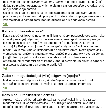
postovima/porukama [
Uvijek dodaj moj potpis
], a u neki post/poruku ne želiš
dodati potpis, jednostavno za vrijeme pisanja samog posta/poruke odoznačiš
opciju dodavanja potpisa.
Ukoliko nisi upalio/la opciju da se potpis automatski dodaje svim tvojim
postovima/porukama, a u neki post/poruku želiš dodati potpis, jednostavno za
vrijeme pisanja samog posta/poruke označiš opciju dodavanja potpisa.
Vrh
Kako mogu kreirati anketu?
Kada započneš [otvoriš] novu temu [ili izmijeniš prvi post postojeće teme - ako
imaš dopuštenje] vidjet ćeš formu
Kreiranje ankete
ispod okvira za pisanje
teksta posta [ako to ne vidiš, vjerojatno nemaš dopuštenje za kreiranje
anketa]. Upišeš pitanje i [barem] dva moguća odgovora [svaki u zaseban
redak] - kojih maksimalan limit određuje administrator/ica. Možeš postaviti (i)
vremensko ograničenje trajanja ankete [upišeš broj dana; 0 = neograničeno],
[broj] koliko opcija korisnik/ca može odabrati prilikom glasovanja te
o(ne)mogućiti “predomišljanje” [“ponovljeno” glasovanje (poništenje danog/ih
glasa/ova te glasovanje za drugu/e opciju/e)].
Vrh
Zašto ne mogu dodati još (više) odgovora (opcija)?
Maksimalan limit odgovora (opcija) određuje administrator/ica. Ukoliko
smatraš da bi taj broj trebalo povećati, kontaktiraj administratora/icu.
Vrh
Kako mogu urediti/izbrisati anketu?
Ankete može urediti/uređivati/izbrisati samo ona/j koja/i ih je i kreirala/o,
moderator/ica i/ili administrator/ica. Da bi izmijenio/la anketu, ako imaš
dopuštenje, urediš prvi post u temi [ako je kreirana, anketa se uvijek nalazi u