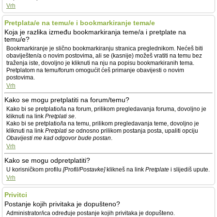
Vrh
Pretplata/e na temu/e i bookmarkiranje tema/e
Koja je razlika između bookmarkiranja teme/a i pretplate na
temu/e?
Bookmarkiranje je slično bookmarkiranju stranica preglednikom. Nećeš biti
obaviješten/a o novim postovima, ali se (kasnije) možeš vratiti na temu bez
traženja iste, dovoljno je kliknuti na nju na popisu bookmarkiranih tema.
Pretplatom na temu/forum omogućit ćeš primanje obavijesti o novim
postovima.
Vrh
Kako se mogu pretplatiti na forum/temu?
Kako bi se pretplatio/la na forum, prilikom pregledavanja foruma, dovoljno je
kliknuti na link
Pretplati se
.
Kako bi se pretplatio/la na temu, prilikom pregledavanja teme, dovoljno je
kliknuti na link
Pretplati se
odnosno prilikom postanja posta, upaliti opciju
Obavijesti me kad odgovor bude postan
.
Vrh
Kako se mogu odpretplatiti?
U korisničkom profilu
[Profil/Postavke]
klikneš na link
Pretplate
i slijediš upute.
Vrh
Privitci
Postanje kojih privitaka je dopušteno?
Administrator/ica određuje postanje kojih privitaka je dopušteno.