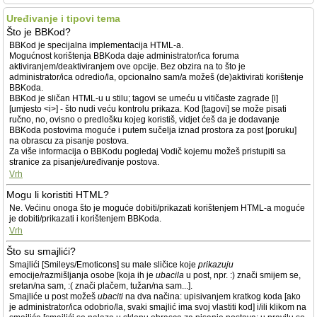
Uređivanje i tipovi tema
Što je BBKod?
BBKod je specijalna implementacija HTML-a.
Mogućnost korištenja BBKoda daje administrator/ica foruma
aktiviranjem/deaktiviranjem ove opcije. Bez obzira na to što je
administrator/ica odredio/la, opcionalno sam/a možeš (de)aktivirati korištenje
BBKoda.
BBKod je sličan HTML-u u stilu; tagovi se umeću u vitičaste zagrade [i]
[umjesto <i>] - što nudi veću kontrolu prikaza. Kod [tagovi] se može pisati
ručno, no, ovisno o predlošku kojeg koristiš, vidjet ćeš da je dodavanje
BBKoda postovima moguće i putem sučelja iznad prostora za post [poruku]
na obrascu za pisanje postova.
Za više informacija o BBKodu pogledaj Vodič kojemu možeš pristupiti sa
stranice za pisanje/uređivanje postova.
Vrh
Mogu li koristiti HTML?
Ne. Većinu onoga što je moguće dobiti/prikazati korištenjem HTML-a moguće
je dobiti/prikazati i korištenjem BBKoda.
Vrh
Što su smajlići?
Smajlići [Smileys/Emoticons] su male sličice koje
prikazuju
emocije/razmišljanja osobe [koja ih je
ubacila
u post, npr. :) znači smijem se,
sretan/na sam, :( znači plačem, tužan/na sam...].
Smajliće u post možeš
ubaciti
na dva načina: upisivanjem kratkog koda [ako
je administrator/ica odobrio/la, svaki smajlić ima svoj vlastiti kod] i/ili klikom na