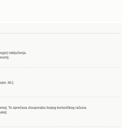
log(e) isključenja.
čunom].
pe, itd.].
oruma]. To sprečava zlouporabu tvojeg korisničkog računa.
ala].