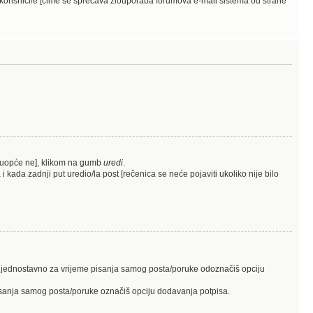
 korisnici/e [čime se sprečava zlouporaba forumova e-mail sistema od strane
o uopće ne], klikom na gumb
uredi
.
 kada zadnji put uredio/la post [rečenica se neće pojaviti ukoliko nije bilo
is, jednostavno za vrijeme pisanja samog posta/poruke odoznačiš opciju
 pisanja samog posta/poruke označiš opciju dodavanja potpisa.