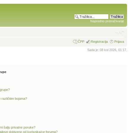
Napredno pretraživanje
ČPP
Registracija
Prijava
Sada je: 08 kol 2026, 01:17.
rupe
 grupe?
 različitim bojama?
mi šalju privatne poruke?
ailove dobivene od korisnika/ce foruma?