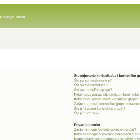
Roditeljski forum
Stupnjevanje korisnika/ca i korisničke g
Što su administratori/ce?
Što su moderatori/ce?
Što su korisničke grupe?
Kako mogu postati članom/icom korisničke
Kako mogu postati vođa korisničke grupe?
Zašto su (neke) korisničke grupe prikazane
Što je “zadana korisnička grupa”?
Što je “Tim” link?
Privatne poruke
Zašto ne mogu [po]slati privatne poruke?
Kako onemogućiti pojedine korisnike/ce da 
Kome prijaviti spam odnosno uvredljive e-m