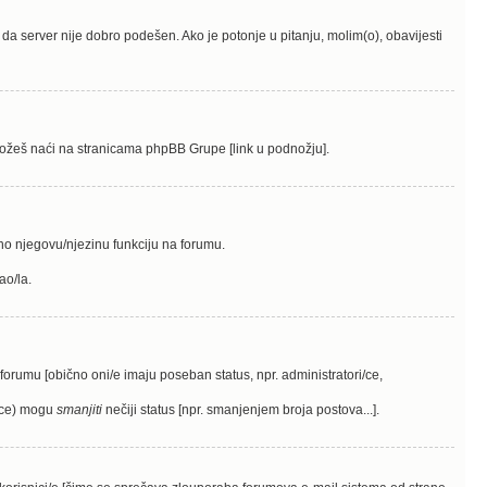
 je da server nije dobro podešen. Ako je potonje u pitanju, molim(o), obavijesti
me možeš naći na stranicama phpBB Grupe [link u podnožju].
sno njegovu/njezinu funkciju na forumu.
ao/la.
a forumu [obično oni/e imaju poseban status, npr. administratori/ce,
i(ce) mogu
smanjiti
nečiji status [npr. smanjenjem broja postova...].