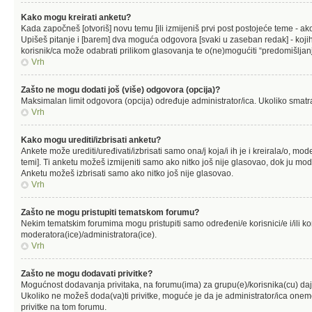
Kako mogu kreirati anketu?
Kada započneš [otvoriš] novu temu [ili izmijeniš prvi post postojeće teme - a
Upišeš pitanje i [barem] dva moguća odgovora [svaki u zaseban redak] - kojih 
korisnik/ca može odabrati prilikom glasovanja te o(ne)mogućiti “predomišljanj
Vrh
Zašto ne mogu dodati još (više) odgovora (opcija)?
Maksimalan limit odgovora (opcija) određuje administrator/ica. Ukoliko smatraš 
Vrh
Kako mogu urediti/izbrisati anketu?
Ankete može urediti/uređivati/izbrisati samo ona/j koja/i ih je i kreirala/o, mod
temi]. Ti anketu možeš izmijeniti samo ako nitko još nije glasovao, dok ju mode
Anketu možeš izbrisati samo ako nitko još nije glasovao.
Vrh
Zašto ne mogu pristupiti tematskom forumu?
Nekim tematskim forumima mogu pristupiti samo određeni/e korisnici/e i/ili ko
moderatora(ice)/administratora(ice).
Vrh
Zašto ne mogu dodavati privitke?
Mogućnost dodavanja privitaka, na forumu(ima) za grupu(e)/korisnika(cu) daj
Ukoliko ne možeš doda(va)ti privitke, moguće je da je administrator/ica one
privitke na tom forumu.