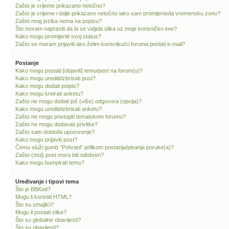
Zašto je vrijeme prikazano netočno?
Zašto je vrijeme i dalje prikazano netočno iako sam promijenio/la vremensku zonu?
Zašto mog jezika nema na popisu?
Što moram napraviti da bi se vidjela slika uz moje korisničko ime?
Kako mogu promijeniti svoj status?
Zašto se moram prijaviti ako želim korisniku/ci foruma poslati e-mail?
Postanje
Kako mogu postati [objaviti] temu/post na forum(u)?
Kako mogu urediti/izbrisati post?
Kako mogu dodati potpis?
Kako mogu kreirati anketu?
Zašto ne mogu dodati još (više) odgovora (opcija)?
Kako mogu urediti/izbrisati anketu?
Zašto ne mogu pristupiti tematskom forumu?
Zašto ne mogu dodavati privitke?
Zašto sam dobio/la upozorenje?
Kako mogu prijaviti post?
Čemu služi gumb “Pohrani” prilikom postanja/pisanja poruke(a)?
Zašto (moj) post mora biti odobren?
Kako mogu bumpirati temu?
Uređivanje i tipovi tema
Što je BBKod?
Mogu li koristiti HTML?
Što su smajlići?
Mogu li postati slike?
Što su globalne obavijesti?
Što su obavijesti?