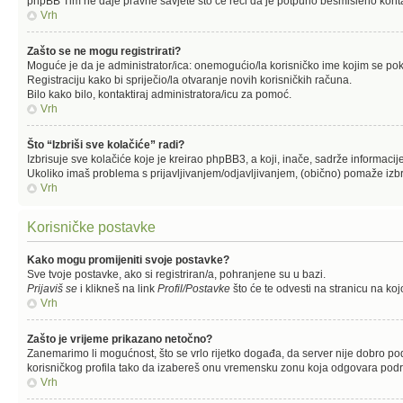
phpBB Tim ne daje pravne savjete što će reći da je potpuno besmisleno kont
Vrh
Zašto se ne mogu registrirati?
Moguće je da je administrator/ica: onemogućio/la korisničko ime kojim se pokuš
Registraciju kako bi spriječio/la otvaranje novih korisničkih računa.
Bilo kako bilo, kontaktiraj administratora/icu za pomoć.
Vrh
Što “Izbriši sve kolačiće” radi?
Izbrisuje sve kolačiće koje je kreirao phpBB3, a koji, inače, sadrže informaci
Ukoliko imaš problema s prijavljivanjem/odjavljivanjem, (obično) pomaže izbr
Vrh
Korisničke postavke
Kako mogu promijeniti svoje postavke?
Sve tvoje postavke, ako si registriran/a, pohranjene su u bazi.
Prijaviš se
i klikneš na link
Profil/Postavke
što će te odvesti na stranicu na ko
Vrh
Zašto je vrijeme prikazano netočno?
Zanemarimo li mogućnost, što se vrlo rijetko događa, da server nije dobro pod
korisničkog profila tako da izabereš onu vremensku zonu koja odgovara područ
Vrh