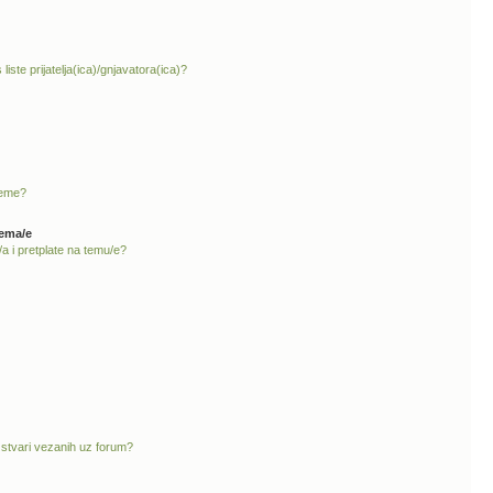
liste prijatelja(ica)/gnjavatora(ica)?
teme?
tema/e
a i pretplate na temu/e?
 stvari vezanih uz forum?