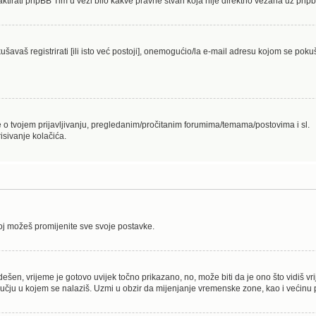
aktirati phpBB Tim u vezi bilo kakve pravne stvari koja nije direktno vezana uz p
avaš registrirati [ili isto već postoji], onemogućio/la e-mail adresu kojom se pokuš
je o tvojem prijavljivanju, pregledanim/pročitanim forumima/temama/postovima i sl.
isivanje kolačića.
joj možeš promijenite sve svoje postavke.
ešen, vrijeme je gotovo uvijek točno prikazano, no, može biti da je ono što vidiš v
ju u kojem se nalaziš. Uzmi u obzir da mijenjanje vremenske zone, kao i većinu po