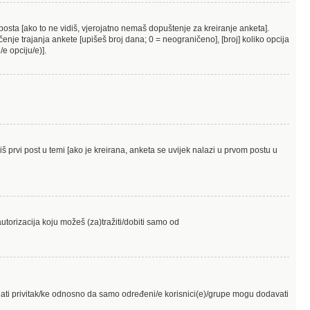
posta [ako to ne vidiš, vjerojatno nemaš dopuštenje za kreiranje anketa].
nje trajanja ankete [upišeš broj dana; 0 = neograničeno], [broj] koliko opcija
e opciju/e)].
diš prvi post u temi [ako je kreirana, anketa se uvijek nalazi u prvom postu u
utorizacija koju možeš (za)tražiti/dobiti samo od
dati privitak/ke odnosno da samo određeni/e korisnici(e)/grupe mogu dodavati