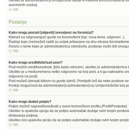
Ukoliko je administrator/ica omogućio/la slanje e-mailova korisnicima/ama fo
anonimnih osoba].
Vrh
Postanje
Kako mogu postati [objaviti] temu/post na forum(u)?
Klikneš na odgovarajući gumb na forumu/temi [npr.
nova tema
,
odgovori
...].
Radnje koje (ne)možeš raditi su uvijek prikazane na dnu ekrana foruma/teme
Ovisno o tome kako je administrator/ica odredio/la, postanje može biti omogu
Vrh
Kako mogu urediti/izbrisati post?
Post možeš urediti/uređivati, [bilo kada odnosno, ukoliko je administrator
Ukoliko je u međuvremenu netko odgovorio na tvoj post, a ti ga naknadno urediš,
odgovora na post].
Post možeš izbrisati klikom na gumb
izbriši
. Primijetit ćeš da neke postove n
Postoji mogućnost da administrator(ica)/moderator(ica) izmijeni/izbriše tvoj po
Vrh
Kako mogu dodati potpis?
Potpis možeš napraviti/uređivati u svom korisničkom profilu
[Profil/Postavke]
.
Ukoliko si upalio/la opciju da se potpis automatski dodaje svim tvojim posto
dodavanja potpisa.
Ukoliko nisi upalio/la opciju da se potpis automatski dodaje svim tvojim pos
Vrh