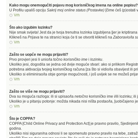
Kako mogu onemogućiti pojavu mog korisničkog imena na online popisu?
U Profilu upališ opciju
Sakrij moj online status (Postavke)
[čime ćeš (p)ostati v
Vrh
Što ako izgubim lozinku?
Nije smak svijeta! Jest da je tvoja trenutna lozinka izgubljena [jer je kriptiran
Klikneš na
Prijava
te na stranici koja će ti se otvoriti klikneš na
Zaboravio/la s
Vrh
Zašto se uopće ne mogu prijaviti?
Prvo provjeri jesi li unio/la točno
korisničko ime
i
lozinku
.
Ukoliko jesi, dogodila se jedna od dvije moguće stvari: ako si prilikom Regi
potrebna aktivacija tvojeg korisničkog računa [za što si vidio/la obavijest ili pri
Ukoliko si eliminirao/la obje gornje mogućnosti, i još uvijek se ne možeš prijavi
Vrh
Zašto se više ne mogu prijaviti?
Dva su moguća razloga: ili si upisao/la
netočno
korisničko ime i/ili lozinku; ili
Ukoliko je u pitanju potonje: možda nikada nisi ništa postao/la, [uobičajeno je
Vrh
Što je COPPA?
COPPA [Child Online Privacy and Protection Act] je pravno pravilo, Sjedinjen
godina.
Ukoliko nisi siguran/na odnosi li se spomenuto pravno pravilo na tebe, zatraž