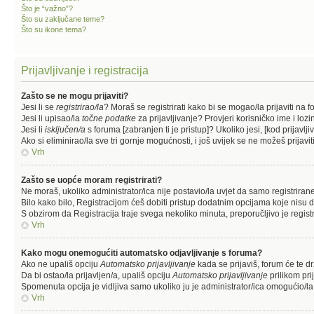
Što je “važno”?
Što su zaključane teme?
Što su ikone tema?
Prijavljivanje i registracija
Zašto se ne mogu prijaviti?
Jesi li se
registrirao/la
? Moraš se registrirati kako bi se mogao/la prijaviti na f
Jesi li upisao/la
točne podatke
za prijavljivanje? Provjeri korisničko ime i lozi
Jesi li
isključen/a
s foruma [zabranjen ti je pristup]? Ukoliko jesi, [kod prijavlj
Ako si eliminirao/la sve tri gornje mogućnosti, i još uvijek se ne možeš prijavit
Vrh
Zašto se uopće moram registrirati?
Ne moraš, ukoliko administrator/ica nije postavio/la uvjet da samo registrira
Bilo kako bilo, Registracijom ćeš dobiti pristup dodatnim opcijama koje nisu d
S obzirom da Registracija traje svega nekoliko minuta, preporučljivo je registri
Vrh
Kako mogu onemogućiti automatsko odjavljivanje s foruma?
Ako ne upališ opciju
Automatsko prijavljivanje
kada se prijaviš, forum će te d
Da bi ostao/la prijavljen/a, upališ opciju
Automatsko prijavljivanje
prilikom pri
Spomenuta opcija je vidljiva samo ukoliko ju je administrator/ica omogućio/la
Vrh