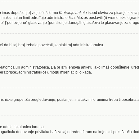
ko imaš dopuštenje] vidjet ćeš formu
Kreiranje ankete
ispod okvira za pisanje teksta 
maksimalan limit određuje administrator/ica. Možeš postaviti (i) vremensko ograniče
e” [“ponovljeno” glasovanje (poništenje danog/ih glasa/ova te glasovanje za drugu/
da bi taj broj trebalo povećati, kontaktiraj administratora/icu.
erator/ica i/ili administrator/ica. Da bi izmijenio/la anketu, ako imaš dopuštenje, ure
ratori(ce)/administratori(ce), mogu mijenjati bilo kada.
risničke grupe. Za pregledavanje, postanje... na takvim forumima treba ti posebna a
e administrator/ica foruma.
mogućio/la dodavanje privitaka baš za taj određen forum na kojem si pokušao/la do