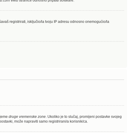
hpbb.com Web stranice odnosno phpBB software.
avaš registrirati, isključio/la tvoju IP adresu odnosno onemogućio/la
rijeme
druge vremenske zone
. Ukoliko je to slučaj, promijeni postavke svojeg
stavki, može napraviti samo registrirani/a korisnik/ca.