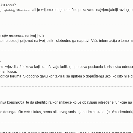
nsku zonu?
iju
ljetnog vremena
, ali je vrijeme i dalje netočno prikazano, najvjerojatniji razlog
um
nije preveden
na tvoj jezik.
koliko ne postoji prijevod na tvoj jezik - slobodno ga napravi. Više informacija o to
e.
rmi zvjezdica/blokova koji označavaju koliko je postova postao/la korisnik/ca odno
risnika/cu.
tor/ica foruma. Slobodno ga/ju kontaktiraj sa upitom o dopuštenju ukoliko isto nije d
i/a korisnik/ca, te da identificira korisnike/ce koji/e obavljaju određene funkcije n
e dosegao što veći status, nema nikakvog smisla jer administratori(ce)/moderator