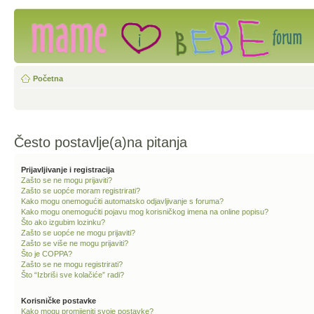
Početna
Često postavlje(a)na pitanja
Prijavljivanje i registracija
Zašto se ne mogu prijaviti?
Zašto se uopće moram registrirati?
Kako mogu onemogućiti automatsko odjavljivanje s foruma?
Kako mogu onemogućiti pojavu mog korisničkog imena na online popisu?
Što ako izgubim lozinku?
Zašto se uopće ne mogu prijaviti?
Zašto se više ne mogu prijaviti?
Što je COPPA?
Zašto se ne mogu registrirati?
Što “Izbriši sve kolačiće” radi?
Korisničke postavke
Kako mogu promijeniti svoje postavke?