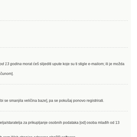
od 13 godina
morat ćeš slijediti upute koje su ti stigle e-mailom; ili je možda
računom].
bi se smanjila veličina baze], pa se pokušaj ponovo registrirati.
elja/staratelja za prikupljanje osobnih podataka [od] osoba mlađih od 13