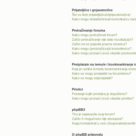
Prijatelji/ce i gnjavatori/ce
Što su liste prijatelja(ica)/gnjavatora(ica)
Kako mogu dodati/izbrisati korisnika/cu na/s 
Pretraživanje foruma
Kako mogu pretraživati forum?
Zašto pretraživanje nije dalo rezultat(a)e?
Zašto mi se pojavila prazna stranica?
Kako mogu (pre)traži(va)ti korisnike/ce?
Kako mogu pronaći (sve) vlastite postove/
Pretplata/e na temu/e i bookmarkiranje 
Koja je razlika između bookmarkiranja teme/
Kako se mogu pretplatiti na forum/temu?
Kako se mogu odpretplatiti?
Privitci
Postanje kojih privitaka je dopušteno?
Kako mogu pronaći (sve) vlastite privitke?
phpBB3
Tko je napisao/la ovaj forum?
Zašto X mogućnost nije dostupna?
Koga kontaktirati u vezi zlouporabe/pravnih
O phpBB prijevodu