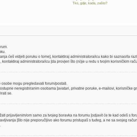
Tko, gdje, kada, zašto?
orum.
nku.
ivanja ćeš vidjeti poruku o tome], kontaktiraj administratora/icu kako bi saznao/la raz
i, kontaktiraj administratora/icu [da provjeri što (ni)je u redu s tvojim korisničkim ra
ne osobe mogu pregledavati forum/postati.
ostupne neregistriranim osobama [avatari, privatne poruke, e-mailovi, korisničke gru
rati se.
ržati prijavljenim/om samo za tvojeg boravka na forumu [odjavit će te kad odeš s f
javljivanja [što nije preporučljivo ako forumu pristupaš s tuđeg, a ne sa svojeg račun
.