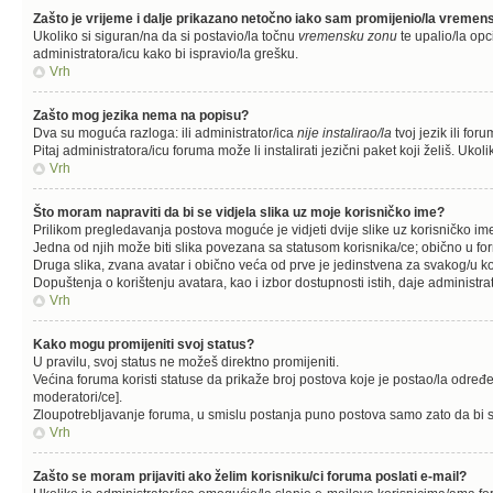
Zašto je vrijeme i dalje prikazano netočno iako sam promijenio/la vreme
Ukoliko si siguran/na da si postavio/la točnu
vremensku zonu
te upalio/la opc
administratora/icu kako bi ispravio/la grešku.
Vrh
Zašto mog jezika nema na popisu?
Dva su moguća razloga: ili administrator/ica
nije instalirao/la
tvoj jezik ili for
Pitaj administratora/icu foruma može li instalirati jezični paket koji želiš. U
Vrh
Što moram napraviti da bi se vidjela slika uz moje korisničko ime?
Prilikom pregledavanja postova moguće je vidjeti dvije slike uz korisničko im
Jedna od njih može biti slika povezana sa statusom korisnika/ce; obično u fo
Druga slika, zvana avatar i obično veća od prve je jedinstvena za svakog/u ko
Dopuštenja o korištenju avatara, kao i izbor dostupnosti istih, daje administra
Vrh
Kako mogu promijeniti svoj status?
U pravilu, svoj status ne možeš direktno promijeniti.
Većina foruma koristi statuse da prikaže broj postova koje je postao/la određen
moderatori/ce].
Zloupotrebljavanje foruma, u smislu postanja puno postova samo zato da bi s
Vrh
Zašto se moram prijaviti ako želim korisniku/ci foruma poslati e-mail?