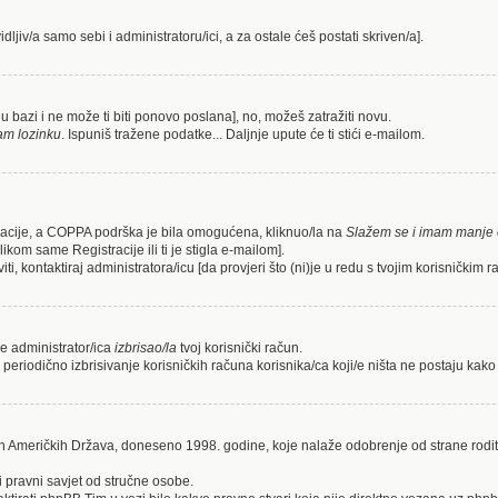
idljiv/a samo sebi i administratoru/ici, a za ostale ćeš postati skriven/a].
a u bazi i ne može ti biti ponovo poslana], no, možeš zatražiti novu.
am lozinku
. Ispuniš tražene podatke... Daljnje upute će ti stići e-mailom.
stracije, a COPPA podrška je bila omogućena, kliknuo/la na
Slažem se i imam manje 
likom same Registracije ili ti je stigla e-mailom].
ti, kontaktiraj administratora/icu [da provjeri što (ni)je u redu s tvojim korisničkim 
 je administrator/ica
izbrisao/la
tvoj korisnički račun.
 periodično izbrisivanje korisničkih računa korisnika/ca koji/e ništa ne postaju kako 
ih Američkih Država, doneseno 1998. godine, koje nalaže odobrenje od strane rodit
i pravni savjet od stručne osobe.