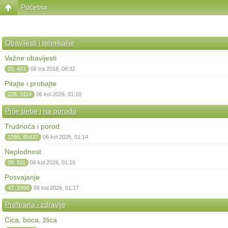
Početna
Obavijesti i tehnikalije
Važne obavijesti
25, 451
06 tra 2018, 08:32
Pitajte i probajte
228, 3114
06 kol 2026, 01:10
Prije bebe i na porodu
Trudnoća i porod
1295, 45437
06 kol 2026, 01:14
Neplodnost
39, 511
06 kol 2026, 01:16
Posvajanje
47, 1994
06 kol 2026, 01:17
Prehrana i zdravlje
Cica, boca, žlica