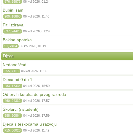
876, 35873
06 kol 2026, 01:24
Bubini sam!
900, 18865
06 kol 2026, 11:40
Fit i zdrava
637, 24426
06 kol 2026, 01:29
Bakina apoteka
91, 2404
06 kol 2026, 01:19
Djeca
Nedonoščad
255, 7113
06 kol 2026, 11:36
Djeca od 0 do 1
283, 17334
04 kol 2026, 15:50
Od prvih koraka do prvog razreda
460, 24332
04 kol 2026, 17:57
Školarci (i studenti)
388, 20864
04 kol 2026, 17:59
Djeca s teškoćama u razvoju
715, 30020
06 kol 2026, 11:42