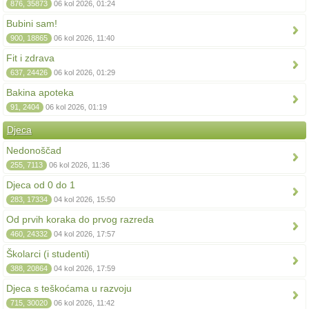
876, 35873
06 kol 2026, 01:24
Bubini sam!
900, 18865
06 kol 2026, 11:40
Fit i zdrava
637, 24426
06 kol 2026, 01:29
Bakina apoteka
91, 2404
06 kol 2026, 01:19
Djeca
Nedonoščad
255, 7113
06 kol 2026, 11:36
Djeca od 0 do 1
283, 17334
04 kol 2026, 15:50
Od prvih koraka do prvog razreda
460, 24332
04 kol 2026, 17:57
Školarci (i studenti)
388, 20864
04 kol 2026, 17:59
Djeca s teškoćama u razvoju
715, 30020
06 kol 2026, 11:42