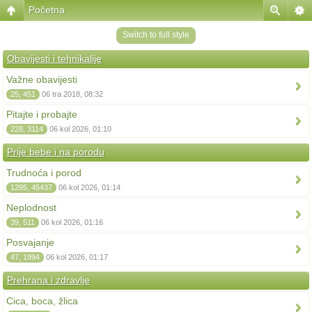
Početna
Switch to full style
Obavijesti i tehnikalije
Važne obavijesti
25, 451
06 tra 2018, 08:32
Pitajte i probajte
228, 3114
06 kol 2026, 01:10
Prije bebe i na porodu
Trudnoća i porod
1295, 45437
06 kol 2026, 01:14
Neplodnost
39, 511
06 kol 2026, 01:16
Posvajanje
47, 1994
06 kol 2026, 01:17
Prehrana i zdravlje
Cica, boca, žlica