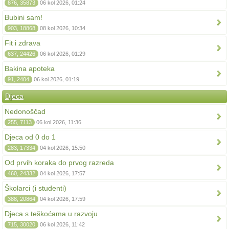
876, 35873
06 kol 2026, 01:24
Bubini sam!
903, 18868
08 kol 2026, 10:34
Fit i zdrava
637, 24426
06 kol 2026, 01:29
Bakina apoteka
91, 2404
06 kol 2026, 01:19
Djeca
Nedonoščad
255, 7113
06 kol 2026, 11:36
Djeca od 0 do 1
283, 17334
04 kol 2026, 15:50
Od prvih koraka do prvog razreda
460, 24332
04 kol 2026, 17:57
Školarci (i studenti)
388, 20864
04 kol 2026, 17:59
Djeca s teškoćama u razvoju
715, 30020
06 kol 2026, 11:42