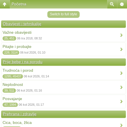
Početna
Switch to full style
Obavijesti i tehnikalije
Važne obavijesti
25, 451
06 tra 2018, 08:32
Pitajte i probajte
228, 3114
06 kol 2026, 01:10
Prije bebe i na porodu
Trudnoća i porod
1295, 45437
06 kol 2026, 01:14
Neplodnost
39, 511
06 kol 2026, 01:16
Posvajanje
47, 1994
06 kol 2026, 01:17
Prehrana i zdravlje
Cica, boca, žlica