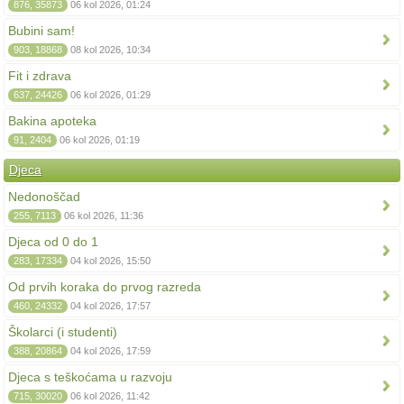
876, 35873
06 kol 2026, 01:24
Bubini sam!
903, 18868
08 kol 2026, 10:34
Fit i zdrava
637, 24426
06 kol 2026, 01:29
Bakina apoteka
91, 2404
06 kol 2026, 01:19
Djeca
Nedonoščad
255, 7113
06 kol 2026, 11:36
Djeca od 0 do 1
283, 17334
04 kol 2026, 15:50
Od prvih koraka do prvog razreda
460, 24332
04 kol 2026, 17:57
Školarci (i studenti)
388, 20864
04 kol 2026, 17:59
Djeca s teškoćama u razvoju
715, 30020
06 kol 2026, 11:42