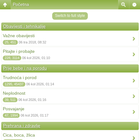
Početna
Switch to full style
Obavijesti i tehnikalije
Važne obavijesti
25, 451
06 tra 2018, 08:32
Pitajte i probajte
228, 3114
06 kol 2026, 01:10
Prije bebe i na porodu
Trudnoća i porod
1295, 45437
06 kol 2026, 01:14
Neplodnost
39, 511
06 kol 2026, 01:16
Posvajanje
47, 1994
06 kol 2026, 01:17
Prehrana i zdravlje
Cica, boca, žlica