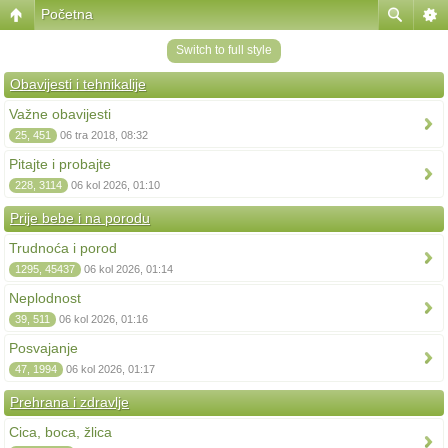
Početna
Switch to full style
Obavijesti i tehnikalije
Važne obavijesti
25, 451
06 tra 2018, 08:32
Pitajte i probajte
228, 3114
06 kol 2026, 01:10
Prije bebe i na porodu
Trudnoća i porod
1295, 45437
06 kol 2026, 01:14
Neplodnost
39, 511
06 kol 2026, 01:16
Posvajanje
47, 1994
06 kol 2026, 01:17
Prehrana i zdravlje
Cica, boca, žlica