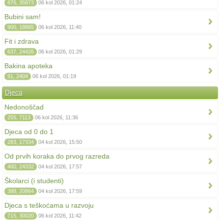
876, 35873
06 kol 2026, 01:24
Bubini sam!
900, 18865
06 kol 2026, 11:40
Fit i zdrava
637, 24426
06 kol 2026, 01:29
Bakina apoteka
91, 2404
06 kol 2026, 01:19
Djeca
Nedonoščad
255, 7113
06 kol 2026, 11:36
Djeca od 0 do 1
283, 17334
04 kol 2026, 15:50
Od prvih koraka do prvog razreda
460, 24332
04 kol 2026, 17:57
Školarci (i studenti)
388, 20864
04 kol 2026, 17:59
Djeca s teškoćama u razvoju
715, 30020
06 kol 2026, 11:42