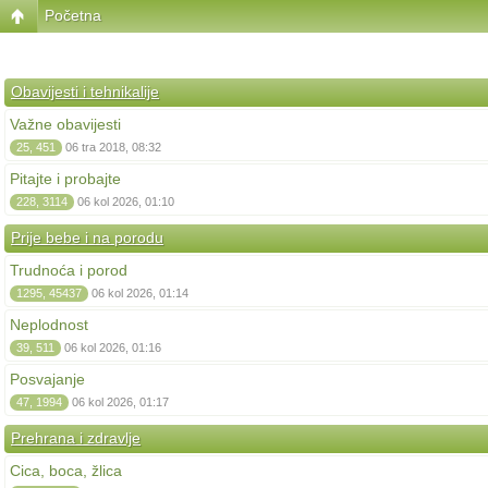
Početna
Obavijesti i tehnikalije
Važne obavijesti
25, 451
06 tra 2018, 08:32
Pitajte i probajte
228, 3114
06 kol 2026, 01:10
Prije bebe i na porodu
Trudnoća i porod
1295, 45437
06 kol 2026, 01:14
Neplodnost
39, 511
06 kol 2026, 01:16
Posvajanje
47, 1994
06 kol 2026, 01:17
Prehrana i zdravlje
Cica, boca, žlica