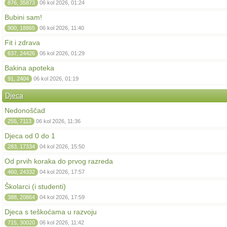
876, 35873
06 kol 2026, 01:24
Bubini sam!
900, 18865
06 kol 2026, 11:40
Fit i zdrava
637, 24426
06 kol 2026, 01:29
Bakina apoteka
91, 2404
06 kol 2026, 01:19
Djeca
Nedonoščad
255, 7113
06 kol 2026, 11:36
Djeca od 0 do 1
283, 17334
04 kol 2026, 15:50
Od prvih koraka do prvog razreda
460, 24332
04 kol 2026, 17:57
Školarci (i studenti)
388, 20864
04 kol 2026, 17:59
Djeca s teškoćama u razvoju
715, 30020
06 kol 2026, 11:42