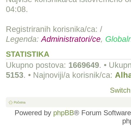
04:08.
Registriranih korisnika/ca: /
Legenda:
Administratori/ce
,
Globaln
STATISTIKA
Ukupno postova:
1669649
. • Ukup
5153
. • Najnoviji/a korisnik/ca:
Alh
Switch
Početna
Powered by
phpBB
® Forum Software
ph