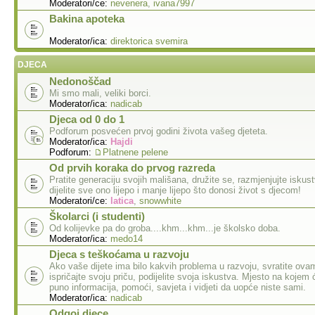
Moderatori/ce:
nevenera
,
ivana7997
Bakina apoteka
Moderator/ica:
direktorica svemira
DJECA
Nedonoščad
Mi smo mali, veliki borci.
Moderator/ica:
nadicab
Djeca od 0 do 1
Podforum posvećen prvoj godini života vašeg djeteta.
Moderator/ica:
Hajdi
Podforum:
Platnene pelene
Od prvih koraka do prvog razreda
Pratite generaciju svojih mališana, družite se, razmjenjujte iskust
dijelite sve ono lijepo i manje lijepo što donosi život s djecom!
Moderatori/ce:
latica
,
snowwhite
Školarci (i studenti)
Od kolijevke pa do groba....khm...khm...je školsko doba.
Moderator/ica:
medo14
Djeca s teškoćama u razvoju
Ako vaše dijete ima bilo kakvih problema u razvoju, svratite ovam
ispričajte svoju priču, podijelite svoja iskustva. Mjesto na kojem 
puno informacija, pomoći, savjeta i vidjeti da uopće niste sami.
Moderator/ica:
nadicab
Odgoj djece