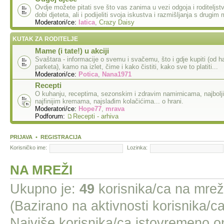
Ovdje možete pitati sve što vas zanima u vezi odgoja i roditeljst
dobi djeteta, ali i podijeliti svoja iskustva i razmišljanja s drug
Moderatori/ce:
latica
,
Crazy Daisy
KUTAK ZA RODITELJE
Mame (i tate!) u akciji
Svaštara - informacije o svemu i svačemu, što i gdje kupiti (od ha
parketa), kamo na izlet, čime i kako čistiti, kako sve to platiti...
Moderatori/ce:
Potica
,
Nana1971
Recepti
O kuhanju, receptima, sezonskim i zdravim namirnicama, najbolj
najfinijim kremama, najslađim kolačićima... o hrani.
Moderatori/ce:
Hope77
,
mrava
Podforum:
Recepti - arhiva
PRIJAVA
•
REGISTRACIJA
Korisničko ime:
Lozinka:
NA MREŽI
Ukupno je:
49
korisnika/ca na mreži;
(Bazirano na aktivnosti korisnika/ca
Najviše korisnika/ca istovremeno on