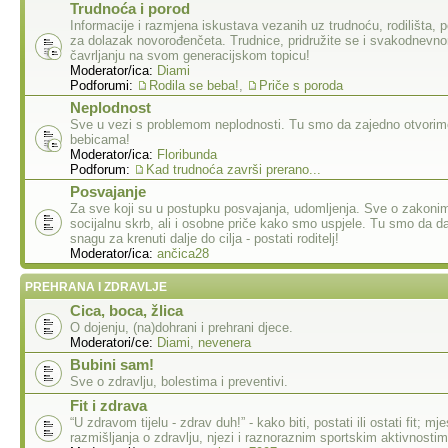
Trudnoća i porod
Informacije i razmjena iskustava vezanih uz trudnoću, rodilišta, 
za dolazak novorođenčeta. Trudnice, pridružite se i svakodnev
čavrljanju na svom generacijskom topicu!
Moderator/ica:
Diami
Podforumi:
Rodila se beba!
,
Priče s poroda
Neplodnost
Sve u vezi s problemom neplodnosti. Tu smo da zajedno otvorim
bebicama!
Moderator/ica:
Floribunda
Podforum:
Kad trudnoća završi prerano...
Posvajanje
Za sve koji su u postupku posvajanja, udomljenja. Sve o zakoni
socijalnu skrb, ali i osobne priče kako smo uspjele. Tu smo da d
snagu za krenuti dalje do cilja - postati roditelj!
Moderator/ica:
ančica28
PREHRANA I ZDRAVLJE
Cica, boca, žlica
O dojenju, (na)dohrani i prehrani djece.
Moderatori/ce:
Diami
,
nevenera
Bubini sam!
Sve o zdravlju, bolestima i preventivi.
Fit i zdrava
“U zdravom tijelu - zdrav duh!” - kako biti, postati ili ostati fit; mje
razmišljanja o zdravlju, njezi i raznoraznim sportskim aktivnostim