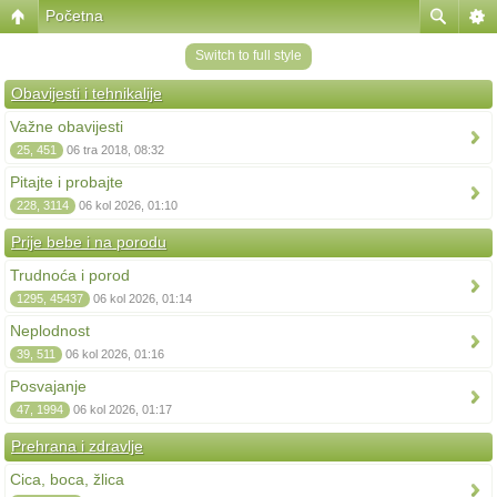
Početna
Switch to full style
Obavijesti i tehnikalije
Važne obavijesti
25, 451
06 tra 2018, 08:32
Pitajte i probajte
228, 3114
06 kol 2026, 01:10
Prije bebe i na porodu
Trudnoća i porod
1295, 45437
06 kol 2026, 01:14
Neplodnost
39, 511
06 kol 2026, 01:16
Posvajanje
47, 1994
06 kol 2026, 01:17
Prehrana i zdravlje
Cica, boca, žlica