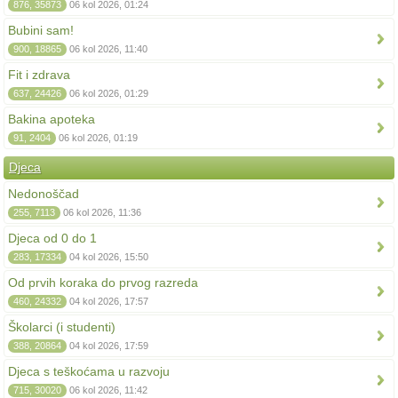
876, 35873
06 kol 2026, 01:24
Bubini sam!
900, 18865
06 kol 2026, 11:40
Fit i zdrava
637, 24426
06 kol 2026, 01:29
Bakina apoteka
91, 2404
06 kol 2026, 01:19
Djeca
Nedonoščad
255, 7113
06 kol 2026, 11:36
Djeca od 0 do 1
283, 17334
04 kol 2026, 15:50
Od prvih koraka do prvog razreda
460, 24332
04 kol 2026, 17:57
Školarci (i studenti)
388, 20864
04 kol 2026, 17:59
Djeca s teškoćama u razvoju
715, 30020
06 kol 2026, 11:42