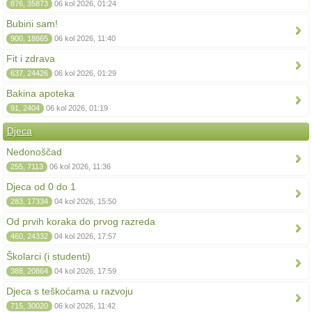
876, 35873
06 kol 2026, 01:24
Bubini sam!
900, 18865
06 kol 2026, 11:40
Fit i zdrava
637, 24426
06 kol 2026, 01:29
Bakina apoteka
91, 2404
06 kol 2026, 01:19
Djeca
Nedonoščad
255, 7113
06 kol 2026, 11:36
Djeca od 0 do 1
283, 17334
04 kol 2026, 15:50
Od prvih koraka do prvog razreda
460, 24332
04 kol 2026, 17:57
Školarci (i studenti)
388, 20864
04 kol 2026, 17:59
Djeca s teškoćama u razvoju
715, 30020
06 kol 2026, 11:42