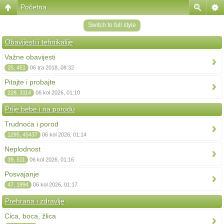
Početna
Switch to full style
Obavijesti i tehnikalije
Važne obavijesti
25, 451
06 tra 2018, 08:32
Pitajte i probajte
228, 3114
06 kol 2026, 01:10
Prije bebe i na porodu
Trudnoća i porod
1295, 45437
06 kol 2026, 01:14
Neplodnost
39, 511
06 kol 2026, 01:16
Posvajanje
47, 1994
06 kol 2026, 01:17
Prehrana i zdravlje
Cica, boca, žlica