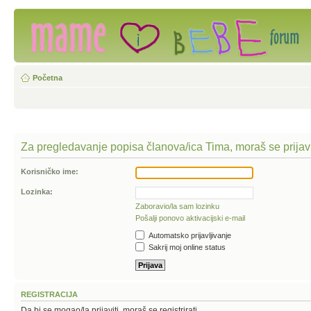
Početna
Za pregledavanje popisa članova/ica Tima, moraš se prijavi
Korisničko ime:
Lozinka:
Zaboravio/la sam lozinku
Pošalji ponovo aktivacijski e-mail
Automatsko prijavljivanje
Sakrij moj online status
REGISTRACIJA
Da bi se mogao/la prijaviti, moraš se registrirati.