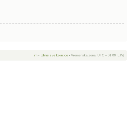
Tim
•
Izbriši sve kolačiće
• Vremenska zona: UTC + 01:00 [
LJV
]