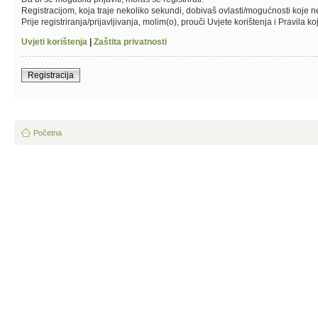
Registracijom, koja traje nekoliko sekundi, dobivaš ovlasti/mogućnosti koje 
Prije registriranja/prijavljivanja, molim(o), prouči Uvjete korištenja i Pravila k
Uvjeti korištenja
|
Zaštita privatnosti
Registracija
Početna