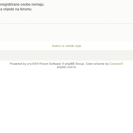
neregistrirane osobe nemaju.
oja vrijede na forumu.
Switch to mobile style
Powered by
phpBB
® Forum Software © phpBB Group. Color scheme by
ColorizeIt!
phpbb.com.hr