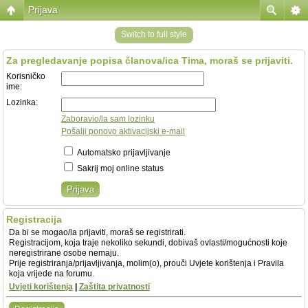
Prijava
Switch to full style
Za pregledavanje popisa članova/ica Tima, moraš se prijaviti.
Korisničko
ime:
Lozinka:
Zaboravio/la sam lozinku
Pošalji ponovo aktivacijski e-mail
Automatsko prijavljivanje
Sakrij moj online status
Registracija
Da bi se mogao/la prijaviti, moraš se registrirati.
Registracijom, koja traje nekoliko sekundi, dobivaš ovlasti/mogućnosti koje
neregistrirane osobe nemaju.
Prije registriranja/prijavljivanja, molim(o), prouči Uvjete korištenja i Pravila
koja vrijede na forumu.
Uvjeti korištenja
|
Zaštita privatnosti