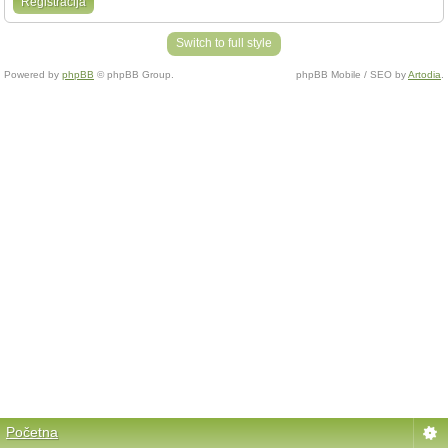
Registracija
Switch to full style
Powered by
phpBB
© phpBB Group.
phpBB Mobile / SEO by
Artodia
.
Početna