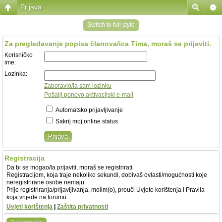
Prijava
Switch to full style
Za pregledavanje popisa članova/ica Tima, moraš se prijaviti.
Korisničko
ime:
Lozinka:
Zaboravio/la sam lozinku
Pošalji ponovo aktivacijski e-mail
Automatsko prijavljivanje
Sakrij moj online status
Registracija
Da bi se mogao/la prijaviti, moraš se registrirati.
Registracijom, koja traje nekoliko sekundi, dobivaš ovlasti/mogućnosti koje
neregistrirane osobe nemaju.
Prije registriranja/prijavljivanja, molim(o), prouči Uvjete korištenja i Pravila
koja vrijede na forumu.
Uvjeti korištenja
|
Zaštita privatnosti