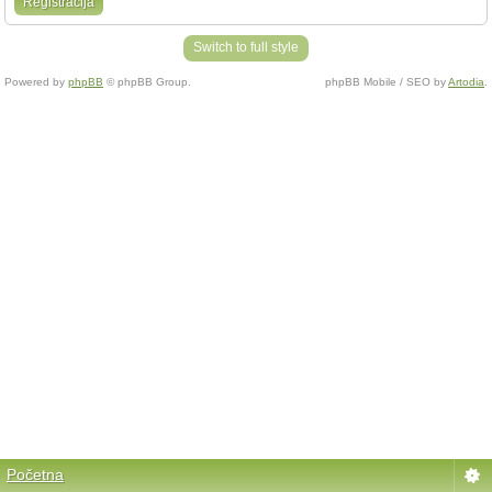
Registracija
Switch to full style
Powered by
phpBB
© phpBB Group.
phpBB Mobile / SEO by
Artodia
.
Početna