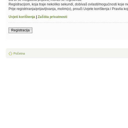
Registracijom, koja traje nekoliko sekundi, dobivaš ovlasti/mogućnosti koje 
Prije registriranja/prijavljivanja, molim(o), prouči Uvjete korištenja i Pravila k
Uvjeti korištenja
|
Zaštita privatnosti
Registracija
Početna