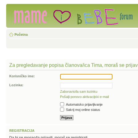
Početna
Za pregledavanje popisa članova/ica Tima, moraš se prijavi
Korisničko ime:
Lozinka:
Zaboravio/la sam lozinku
Pošalji ponovo aktivacijski e-mail
Automatsko prijavljivanje
Sakrij moj online status
REGISTRACIJA
Da bi se mogao/la prijaviti, moraš se registrirati.