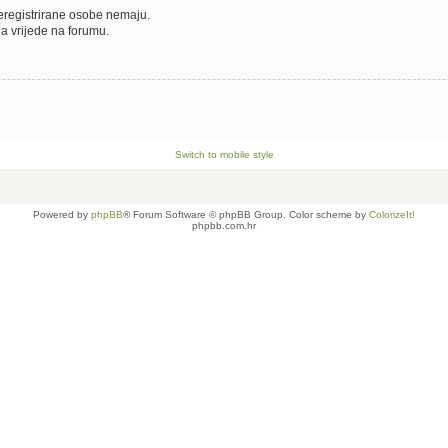
neregistrirane osobe nemaju.
oja vrijede na forumu.
Switch to mobile style
Powered by
phpBB
® Forum Software © phpBB Group. Color scheme by
ColorizeIt!
phpbb.com.hr