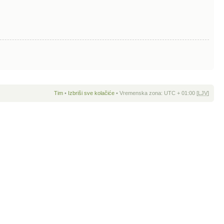
Tim
•
Izbriši sve kolačiće
• Vremenska zona: UTC + 01:00 [
LJV
]