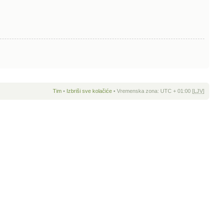
Tim
•
Izbriši sve kolačiće
• Vremenska zona: UTC + 01:00 [
LJV
]