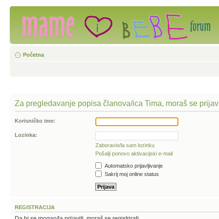
Početna
Za pregledavanje popisa članova/ica Tima, moraš se prijavi
Korisničko ime:
Lozinka:
Zaboravio/la sam lozinku
Pošalji ponovo aktivacijski e-mail
Automatsko prijavljivanje
Sakrij moj online status
REGISTRACIJA
Da bi se mogao/la prijaviti, moraš se registrirati.