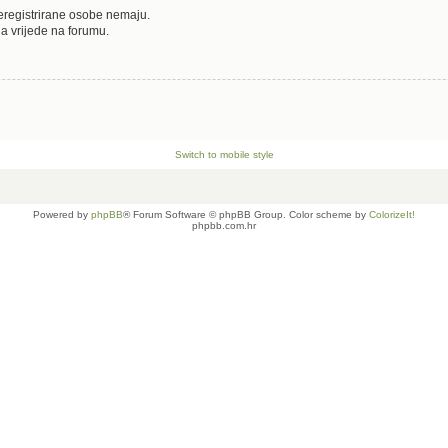
neregistrirane osobe nemaju.
oja vrijede na forumu.
Switch to mobile style
Powered by
phpBB
® Forum Software © phpBB Group. Color scheme by
ColorizeIt!
phpbb.com.hr