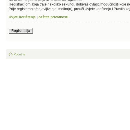
Registracijom, koja traje nekoliko sekundi, dobivaš ovlasti/mogućnosti koje 
Prije registriranja/prijavljivanja, molim(o), prouči Uvjete korištenja i Pravila k
Uvjeti korištenja
|
Zaštita privatnosti
Registracija
Početna