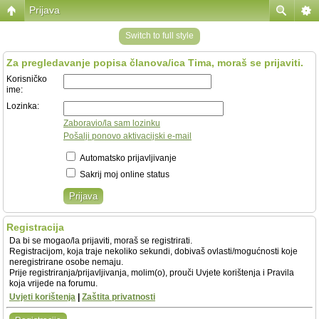
Prijava
Switch to full style
Za pregledavanje popisa članova/ica Tima, moraš se prijaviti.
Korisničko
ime:
Lozinka:
Zaboravio/la sam lozinku
Pošalji ponovo aktivacijski e-mail
Automatsko prijavljivanje
Sakrij moj online status
Registracija
Da bi se mogao/la prijaviti, moraš se registrirati.
Registracijom, koja traje nekoliko sekundi, dobivaš ovlasti/mogućnosti koje
neregistrirane osobe nemaju.
Prije registriranja/prijavljivanja, molim(o), prouči Uvjete korištenja i Pravila
koja vrijede na forumu.
Uvjeti korištenja
|
Zaštita privatnosti