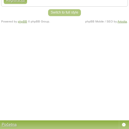
Registracija
Switch to full style
Powered by
phpBB
© phpBB Group.
phpBB Mobile / SEO by
Artodia
.
Početna