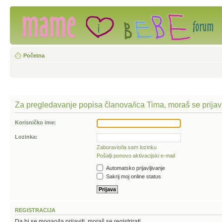
Početna
Za pregledavanje popisa članova/ica Tima, moraš se prijavi
Korisničko ime:
Lozinka:
Zaboravio/la sam lozinku
Pošalji ponovo aktivacijski e-mail
Automatsko prijavljivanje
Sakrij moj online status
REGISTRACIJA
Da bi se mogao/la prijaviti, moraš se registrirati.