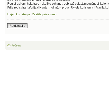
Registracijom, koja traje nekoliko sekundi, dobivaš ovlasti/mogućnosti koje 
Prije registriranja/prijavljivanja, molim(o), prouči Uvjete korištenja i Pravila k
Uvjeti korištenja
|
Zaštita privatnosti
Registracija
Početna