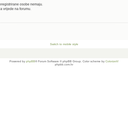
neregistrirane osobe nemaju.
oja vrijede na forumu.
Switch to mobile style
Powered by
phpBB
® Forum Software © phpBB Group. Color scheme by
ColorizeIt!
phpbb.com.hr