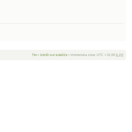
Tim
•
Izbriši sve kolačiće
• Vremenska zona: UTC + 01:00 [
LJV
]