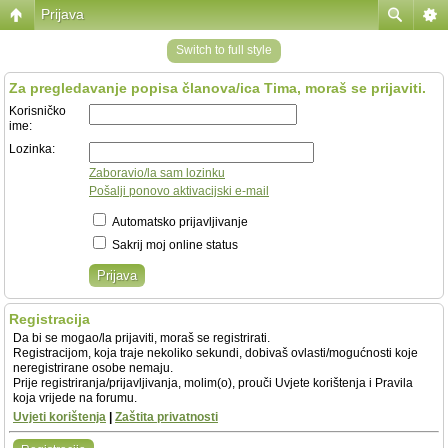
Prijava
Switch to full style
Za pregledavanje popisa članova/ica Tima, moraš se prijaviti.
Korisničko
ime:
Lozinka:
Zaboravio/la sam lozinku
Pošalji ponovo aktivacijski e-mail
Automatsko prijavljivanje
Sakrij moj online status
Registracija
Da bi se mogao/la prijaviti, moraš se registrirati.
Registracijom, koja traje nekoliko sekundi, dobivaš ovlasti/mogućnosti koje
neregistrirane osobe nemaju.
Prije registriranja/prijavljivanja, molim(o), prouči Uvjete korištenja i Pravila
koja vrijede na forumu.
Uvjeti korištenja
|
Zaštita privatnosti