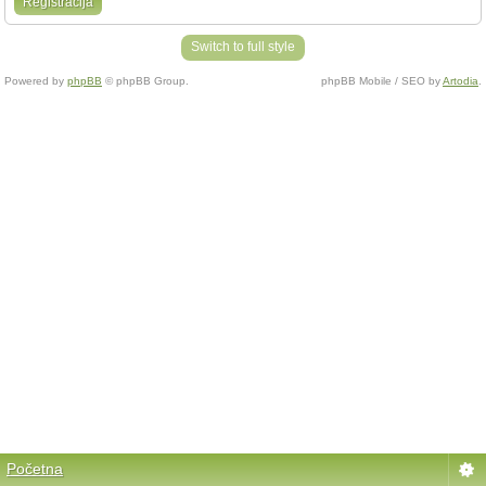
Registracija
Switch to full style
Powered by
phpBB
© phpBB Group.
phpBB Mobile / SEO by
Artodia
.
Početna