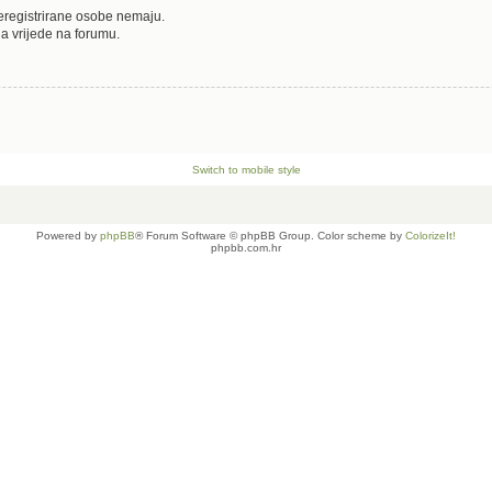
neregistrirane osobe nemaju.
oja vrijede na forumu.
Switch to mobile style
Powered by
phpBB
® Forum Software © phpBB Group. Color scheme by
ColorizeIt!
phpbb.com.hr