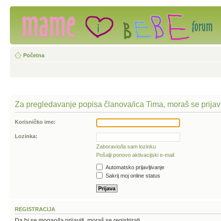
Početna
Za pregledavanje popisa članova/ica Tima, moraš se prijavi
Korisničko ime:
Lozinka:
Zaboravio/la sam lozinku
Pošalji ponovo aktivacijski e-mail
Automatsko prijavljivanje
Sakrij moj online status
REGISTRACIJA
Da bi se mogao/la prijaviti, moraš se registrirati.