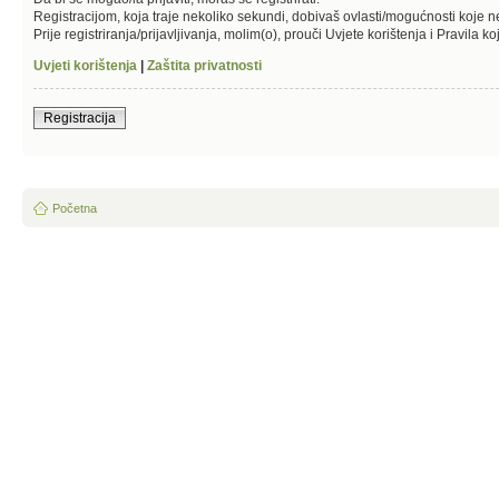
Registracijom, koja traje nekoliko sekundi, dobivaš ovlasti/mogućnosti koje 
Prije registriranja/prijavljivanja, molim(o), prouči Uvjete korištenja i Pravila k
Uvjeti korištenja
|
Zaštita privatnosti
Registracija
Početna