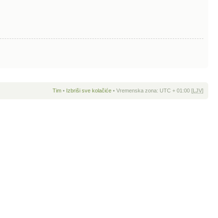
Tim
•
Izbriši sve kolačiće
• Vremenska zona: UTC + 01:00 [
LJV
]