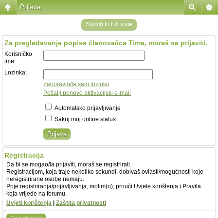
Prijava
Switch to full style
Za pregledavanje popisa članova/ica Tima, moraš se prijaviti.
Korisničko
ime:
Lozinka:
Zaboravio/la sam lozinku
Pošalji ponovo aktivacijski e-mail
Automatsko prijavljivanje
Sakrij moj online status
Registracija
Da bi se mogao/la prijaviti, moraš se registrirati.
Registracijom, koja traje nekoliko sekundi, dobivaš ovlasti/mogućnosti koje
neregistrirane osobe nemaju.
Prije registriranja/prijavljivanja, molim(o), prouči Uvjete korištenja i Pravila
koja vrijede na forumu.
Uvjeti korištenja
|
Zaštita privatnosti