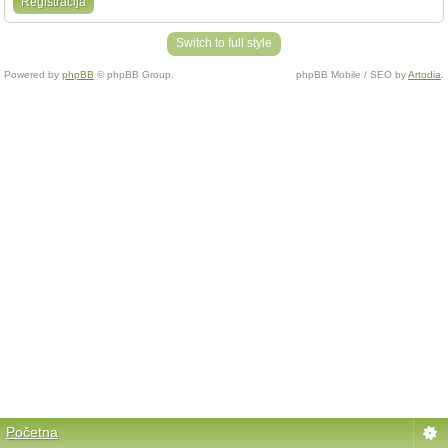
Registracija
Switch to full style
Powered by
phpBB
© phpBB Group.
phpBB Mobile / SEO by
Artodia
.
Početna