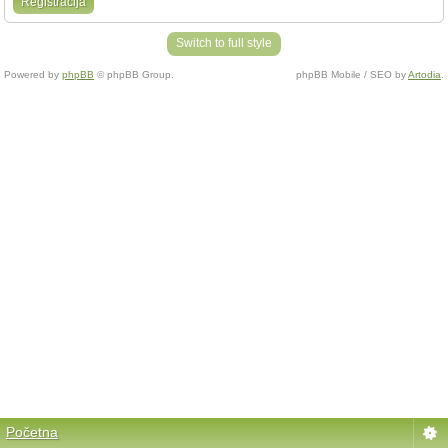
Registracija
Switch to full style
Powered by
phpBB
© phpBB Group.
phpBB Mobile / SEO by
Artodia
.
Početna