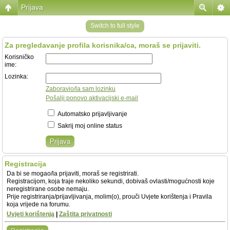
Prijava
Switch to full style
Za pregledavanje profila korisnika/ca, moraš se prijaviti.
Korisničko
ime:
Lozinka:
Zaboravio/la sam lozinku
Pošalji ponovo aktivacijski e-mail
Automatsko prijavljivanje
Sakrij moj online status
Registracija
Da bi se mogao/la prijaviti, moraš se registrirati.
Registracijom, koja traje nekoliko sekundi, dobivaš ovlasti/mogućnosti koje
neregistrirane osobe nemaju.
Prije registriranja/prijavljivanja, molim(o), prouči Uvjete korištenja i Pravila
koja vrijede na forumu.
Uvjeti korištenja
|
Zaštita privatnosti