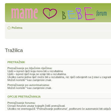
Početna
Tražilica
PRETRAŽNIK
Pretraživanje po ključnim riječima:
Upiši
+
ispred riječi koja mora biti u rezultatima.
Upiši
-
ispred riječi koja ne smije biti u rezultatima.
Ukoliko samo jedna riječ može biti u rezultatima, niz riječi odvojenih sa
|
stavi u zagrad
Možeš koristiti * kao zamjenski znak.
Pretraživanje po autorima/cama:
Možeš koristiti * kao zamjenski znak.
OPCIJE PRETRAŽIVANJA
Pretraživanje foruma:
Označi forum/e unutar kojeg/ih želiš pretraživati.
Ukoliko ne onemogućiš “Pretraživanje podforuma”, podforumi će automatski biti uključe