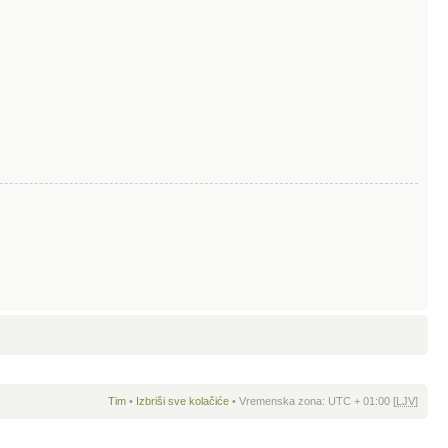
Tim
•
Izbriši sve kolačiće
• Vremenska zona: UTC + 01:00 [
LJV
]