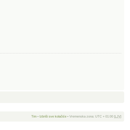
Tim
•
Izbriši sve kolačiće
• Vremenska zona: UTC + 01:00 [
LJV
]