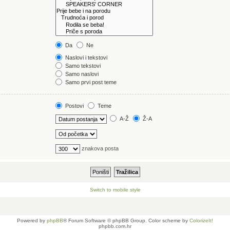
Da
Ne
Naslovi i tekstovi
Samo tekstovi
Samo naslovi
Samo prvi post teme
Postovi
Teme
A-Ž
Ž-A
znakova posta
Switch to mobile style
Powered by
phpBB
® Forum Software © phpBB Group. Color scheme by
ColorizeIt!
phpbb.com.hr