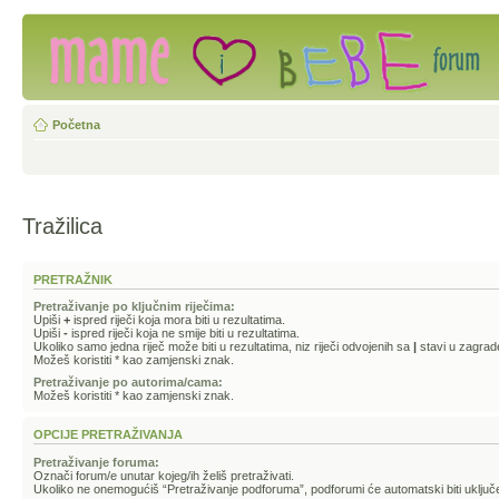
Početna
Tražilica
PRETRAŽNIK
Pretraživanje po ključnim riječima:
Upiši
+
ispred riječi koja mora biti u rezultatima.
Upiši
-
ispred riječi koja ne smije biti u rezultatima.
Ukoliko samo jedna riječ može biti u rezultatima, niz riječi odvojenih sa
|
stavi u zagrad
Možeš koristiti * kao zamjenski znak.
Pretraživanje po autorima/cama:
Možeš koristiti * kao zamjenski znak.
OPCIJE PRETRAŽIVANJA
Pretraživanje foruma:
Označi forum/e unutar kojeg/ih želiš pretraživati.
Ukoliko ne onemogućiš “Pretraživanje podforuma”, podforumi će automatski biti uključe