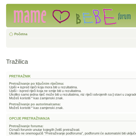
Početna
Tražilica
PRETRAŽNIK
Pretraživanje po ključnim riječima:
Upiši
+
ispred riječi koja mora biti u rezultatima.
Upiši
-
ispred riječi koja ne smije biti u rezultatima.
Ukoliko samo jedna riječ može biti u rezultatima, niz riječi odvojenih sa
|
stavi u zagrad
Možeš koristiti * kao zamjenski znak.
Pretraživanje po autorima/cama:
Možeš koristiti * kao zamjenski znak.
OPCIJE PRETRAŽIVANJA
Pretraživanje foruma:
Označi forum/e unutar kojeg/ih želiš pretraživati.
Ukoliko ne onemogućiš “Pretraživanje podforuma”, podforumi će automatski biti uključe