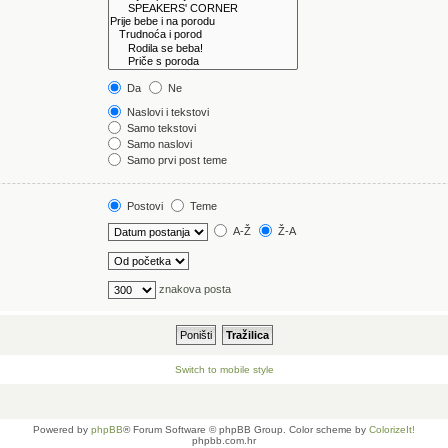
Da
Ne
Naslovi i tekstovi
Samo tekstovi
Samo naslovi
Samo prvi post teme
Postovi
Teme
A-Ž
Ž-A
znakova posta
Switch to mobile style
Powered by
phpBB
® Forum Software © phpBB Group. Color scheme by
ColorizeIt!
phpbb.com.hr