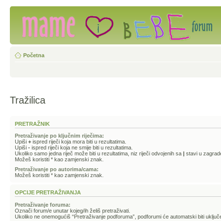
Početna
Tražilica
PRETRAŽNIK
Pretraživanje po ključnim riječima:
Upiši
+
ispred riječi koja mora biti u rezultatima.
Upiši
-
ispred riječi koja ne smije biti u rezultatima.
Ukoliko samo jedna riječ može biti u rezultatima, niz riječi odvojenih sa
|
stavi u zagrad
Možeš koristiti * kao zamjenski znak.
Pretraživanje po autorima/cama:
Možeš koristiti * kao zamjenski znak.
OPCIJE PRETRAŽIVANJA
Pretraživanje foruma:
Označi forum/e unutar kojeg/ih želiš pretraživati.
Ukoliko ne onemogućiš “Pretraživanje podforuma”, podforumi će automatski biti uključe