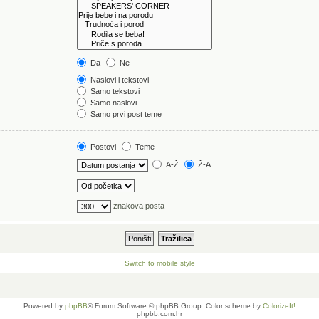
Da
Ne
Naslovi i tekstovi
Samo tekstovi
Samo naslovi
Samo prvi post teme
Postovi
Teme
A-Ž
Ž-A
znakova posta
Switch to mobile style
Powered by
phpBB
® Forum Software © phpBB Group. Color scheme by
ColorizeIt!
phpbb.com.hr