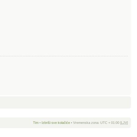
Tim
•
Izbriši sve kolačiće
• Vremenska zona: UTC + 01:00 [
LJV
]