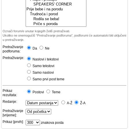
Označi forum/e unutar kojeg/ih želiš pretraživati.
Ukoliko ne onemogućiš “Pretraživanje podforuma”, podforumi će automatski biti uključeni
u pretraživanje.
Pretraživanje
Da
Ne
podforuma:
Pretraživanje:
Naslovi i tekstovi
Samo tekstovi
Samo naslovi
Samo prvi post teme
Prikaz
Postovi
Teme
rezultata:
Redanje:
A-Ž
Ž-A
Pretraživanje
[vrijeme]:
Prikaz [prvih]:
znakova posta