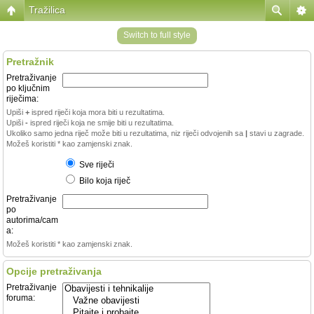
Tražilica
Switch to full style
Pretražnik
Pretraživanje
po ključnim
riječima:
Upiši
+
ispred riječi koja mora biti u rezultatima.
Upiši
-
ispred riječi koja ne smije biti u rezultatima.
Ukoliko samo jedna riječ može biti u rezultatima, niz riječi odvojenih sa
|
stavi u zagrade.
Možeš koristiti * kao zamjenski znak.
Sve riječi
Bilo koja riječ
Pretraživanje
po
autorima/cam
a:
Možeš koristiti * kao zamjenski znak.
Opcije pretraživanja
Pretraživanje
foruma: