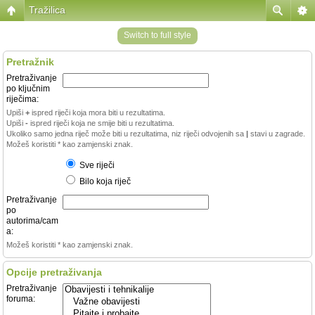
Tražilica
Switch to full style
Pretražnik
Pretraživanje
po ključnim
riječima:
Upiši
+
ispred riječi koja mora biti u rezultatima.
Upiši
-
ispred riječi koja ne smije biti u rezultatima.
Ukoliko samo jedna riječ može biti u rezultatima, niz riječi odvojenih sa
|
stavi u zagrade.
Možeš koristiti * kao zamjenski znak.
Sve riječi
Bilo koja riječ
Pretraživanje
po
autorima/cam
a:
Možeš koristiti * kao zamjenski znak.
Opcije pretraživanja
Pretraživanje
foruma: