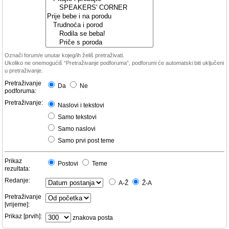
Označi forum/e unutar kojeg/ih želiš pretraživati.
Ukoliko ne onemogućiš “Pretraživanje podforuma”, podforumi će automatski biti uključeni
u pretraživanje.
Pretraživanje
Da
Ne
podforuma:
Pretraživanje:
Naslovi i tekstovi
Samo tekstovi
Samo naslovi
Samo prvi post teme
Prikaz
Postovi
Teme
rezultata:
Redanje:
A-Ž
Ž-A
Pretraživanje
[vrijeme]:
Prikaz [prvih]:
znakova posta