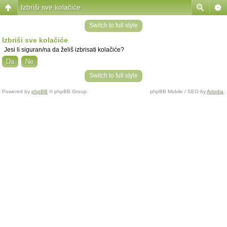
Izbriši sve kolačiće
Switch to full style
Izbriši sve kolačiće
Jesi li siguran/na da želiš izbrisati kolačiće?
Switch to full style
Powered by
phpBB
© phpBB Group.
phpBB Mobile / SEO by
Artodia
.