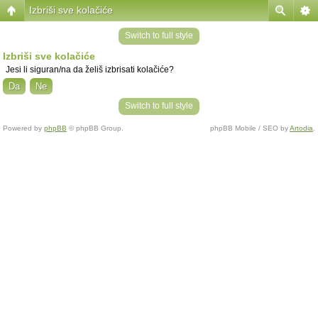
Izbriši sve kolačiće
Switch to full style
Izbriši sve kolačiće
Jesi li siguran/na da želiš izbrisati kolačiće?
Switch to full style
Powered by
phpBB
© phpBB Group.
phpBB Mobile / SEO by
Artodia
.