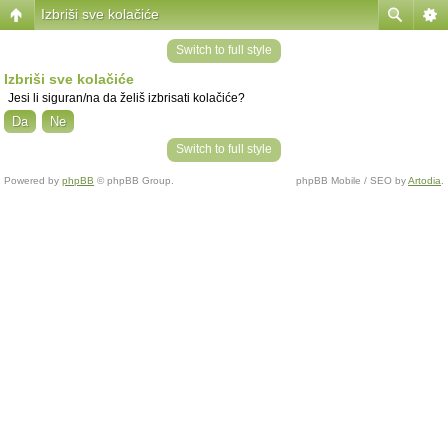
Izbriši sve kolačiće
Switch to full style
Izbriši sve kolačiće
Jesi li siguran/na da želiš izbrisati kolačiće?
Switch to full style
Powered by
phpBB
© phpBB Group.
phpBB Mobile / SEO by
Artodia
.