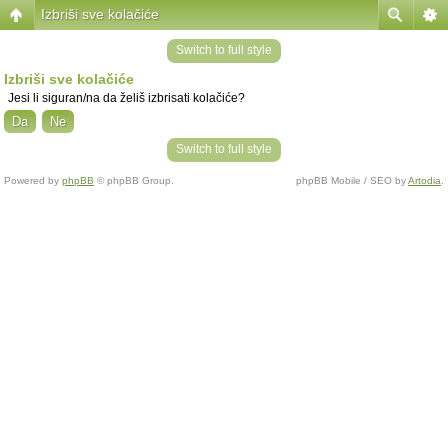
Izbriši sve kolačiće
Switch to full style
Izbriši sve kolačiće
Jesi li siguran/na da želiš izbrisati kolačiće?
Switch to full style
Powered by
phpBB
© phpBB Group.
phpBB Mobile / SEO by
Artodia
.