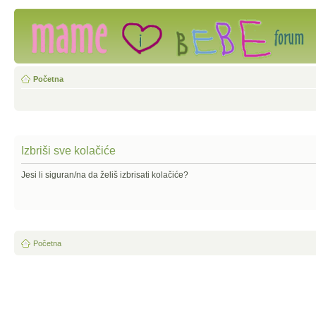
Početna
Izbriši sve kolačiće
Jesi li siguran/na da želiš izbrisati kolačiće?
Početna