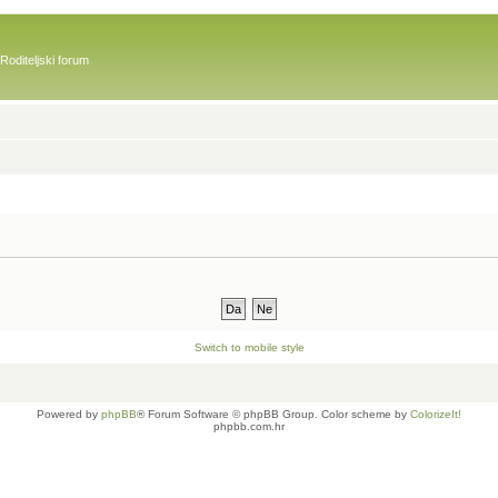
Roditeljski forum
Switch to mobile style
Powered by
phpBB
® Forum Software © phpBB Group. Color scheme by
ColorizeIt!
phpbb.com.hr