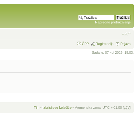
Napredno pretraživanje
ČPP
Registracija
Prijava
Sada je: 07 kol 2026, 18:03.
Tim
•
Izbriši sve kolačiće
• Vremenska zona: UTC + 01:00 [
LJV
]