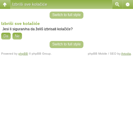
Izbriši sve kolačiće
Switch to full style
Izbriši sve kolačiće
Jesi li siguran/na da želiš izbrisati kolačiće?
Switch to full style
Powered by
phpBB
© phpBB Group.
phpBB Mobile / SEO by
Artodia
.