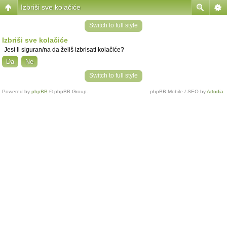
Izbriši sve kolačiće
Switch to full style
Izbriši sve kolačiće
Jesi li siguran/na da želiš izbrisati kolačiće?
Switch to full style
Powered by
phpBB
© phpBB Group.
phpBB Mobile / SEO by
Artodia
.