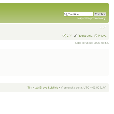
Napredno pretraživanje
ČPP
Registracija
Prijava
Sada je: 08 kol 2026, 06:58.
Tim
•
Izbriši sve kolačiće
• Vremenska zona: UTC + 01:00 [
LJV
]