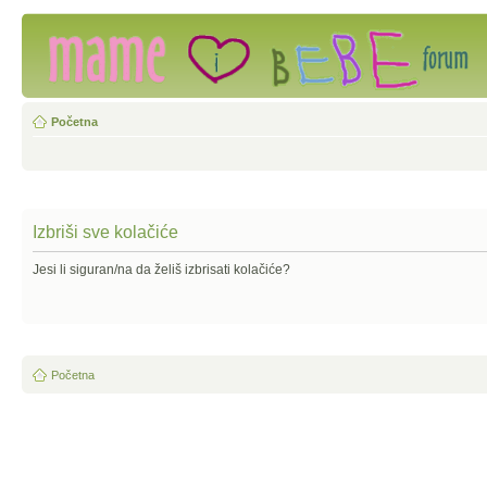
Početna
Izbriši sve kolačiće
Jesi li siguran/na da želiš izbrisati kolačiće?
Početna