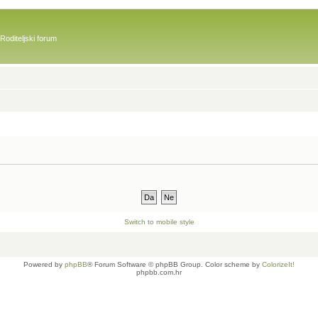
Roditeljski forum
Switch to mobile style
Powered by
phpBB
® Forum Software © phpBB Group. Color scheme by
ColorizeIt!
phpbb.com.hr