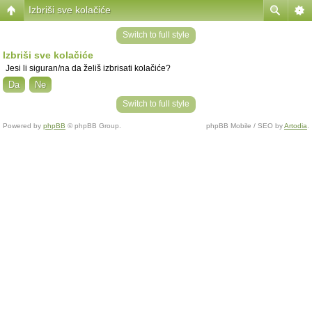
Izbriši sve kolačiće
Switch to full style
Izbriši sve kolačiće
Jesi li siguran/na da želiš izbrisati kolačiće?
Switch to full style
Powered by
phpBB
© phpBB Group.
phpBB Mobile / SEO by
Artodia
.