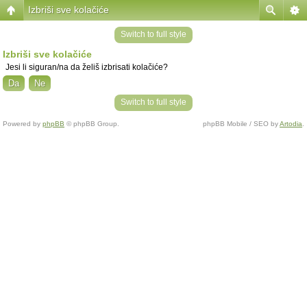
Izbriši sve kolačiće
Switch to full style
Izbriši sve kolačiće
Jesi li siguran/na da želiš izbrisati kolačiće?
Switch to full style
Powered by
phpBB
© phpBB Group.
phpBB Mobile / SEO by
Artodia
.