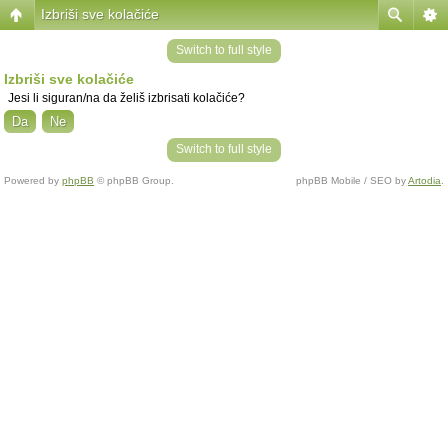
Izbriši sve kolačiće
Switch to full style
Izbriši sve kolačiće
Jesi li siguran/na da želiš izbrisati kolačiće?
Switch to full style
Powered by
phpBB
© phpBB Group.
phpBB Mobile / SEO by
Artodia
.