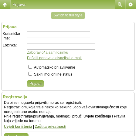
Prijava
Switch to full style
Prijava
Korisničko
ime:
Lozinka:
Zaboravio/la sam lozinku
Pošalji ponovo aktivacijski e-mail
Automatsko prijavljivanje
Sakrij moj online status
Registracija
Da bi se mogao/la prijaviti, moraš se registrirati.
Registracijom, koja traje nekoliko sekundi, dobivaš ovlasti/mogućnosti koje
neregistrirane osobe nemaju.
Prije registriranja/prijavljivanja, molim(o), prouči Uvjete korištenja i Pravila
koja vrijede na forumu.
Uvjeti korištenja
|
Zaštita privatnosti