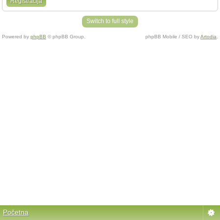
Registracija
Switch to full style
Powered by
phpBB
© phpBB Group.
phpBB Mobile / SEO by
Artodia
.
Početna