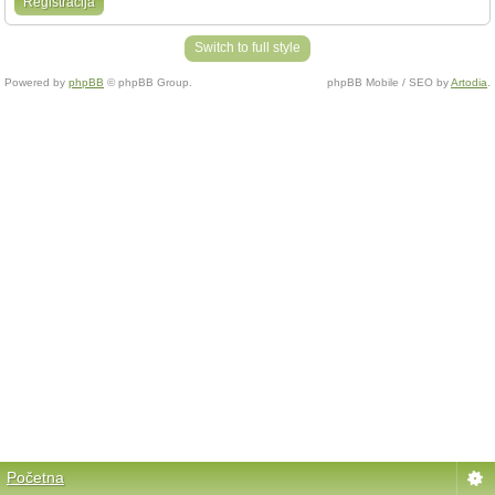
Registracija
Switch to full style
Powered by
phpBB
© phpBB Group.
phpBB Mobile / SEO by
Artodia
.
Početna