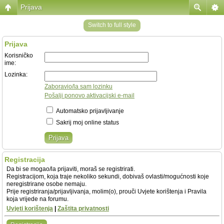
Prijava
Switch to full style
Prijava
Korisničko
ime:
Lozinka:
Zaboravio/la sam lozinku
Pošalji ponovo aktivacijski e-mail
Automatsko prijavljivanje
Sakrij moj online status
Registracija
Da bi se mogao/la prijaviti, moraš se registrirati.
Registracijom, koja traje nekoliko sekundi, dobivaš ovlasti/mogućnosti koje
neregistrirane osobe nemaju.
Prije registriranja/prijavljivanja, molim(o), prouči Uvjete korištenja i Pravila
koja vrijede na forumu.
Uvjeti korištenja
|
Zaštita privatnosti