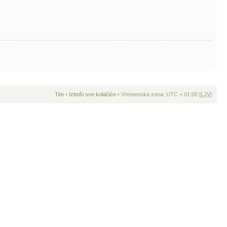
Tim
•
Izbriši sve kolačiće
• Vremenska zona: UTC + 01:00 [
LJV
]