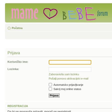
Početna
Prijava
Korisničko ime:
Lozinka:
Zaboravio/la sam lozinku
Pošalji ponovo aktivacijski e-mail
Automatsko prijavljivanje
Sakrij moj online status
REGISTRACIJA
Da bi se mogao/la prijaviti, moraš se registrirati.