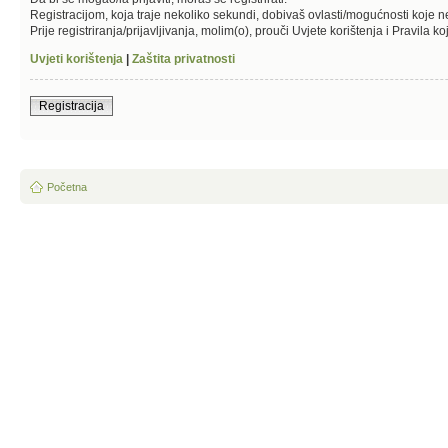
Registracijom, koja traje nekoliko sekundi, dobivaš ovlasti/mogućnosti koje 
Prije registriranja/prijavljivanja, molim(o), prouči Uvjete korištenja i Pravila k
Uvjeti korištenja
|
Zaštita privatnosti
Registracija
Početna