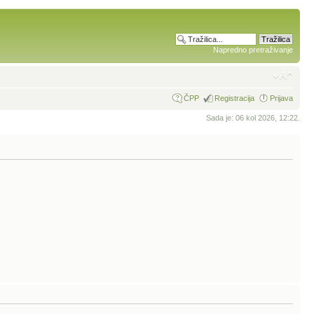
Napredno pretraživanje
ČPP
Registracija
Prijava
Sada je: 06 kol 2026, 12:22.