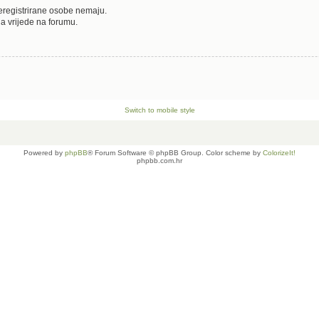
neregistrirane osobe nemaju.
oja vrijede na forumu.
Switch to mobile style
Powered by
phpBB
® Forum Software © phpBB Group. Color scheme by
ColorizeIt!
phpbb.com.hr