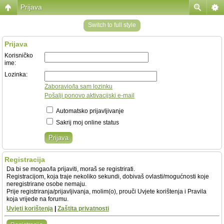
Prijava
Switch to full style
Prijava
Korisničko
ime:
Lozinka:
Zaboravio/la sam lozinku
Pošalji ponovo aktivacijski e-mail
Automatsko prijavljivanje
Sakrij moj online status
Registracija
Da bi se mogao/la prijaviti, moraš se registrirati.
Registracijom, koja traje nekoliko sekundi, dobivaš ovlasti/mogućnosti koje
neregistrirane osobe nemaju.
Prije registriranja/prijavljivanja, molim(o), prouči Uvjete korištenja i Pravila
koja vrijede na forumu.
Uvjeti korištenja
|
Zaštita privatnosti