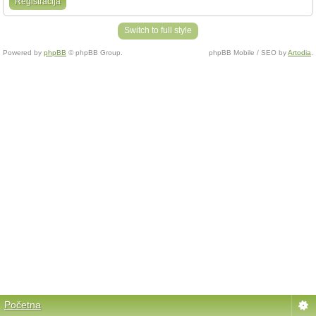
Registracija
Switch to full style
Powered by
phpBB
© phpBB Group.
phpBB Mobile / SEO by
Artodia
.
Početna