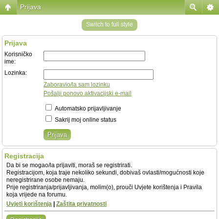
Prijava
Switch to full style
Prijava
Korisničko
ime:
Lozinka:
Zaboravio/la sam lozinku
Pošalji ponovo aktivacijski e-mail
Automatsko prijavljivanje
Sakrij moj online status
Registracija
Da bi se mogao/la prijaviti, moraš se registrirati.
Registracijom, koja traje nekoliko sekundi, dobivaš ovlasti/mogućnosti koje
neregistrirane osobe nemaju.
Prije registriranja/prijavljivanja, molim(o), prouči Uvjete korištenja i Pravila
koja vrijede na forumu.
Uvjeti korištenja
|
Zaštita privatnosti