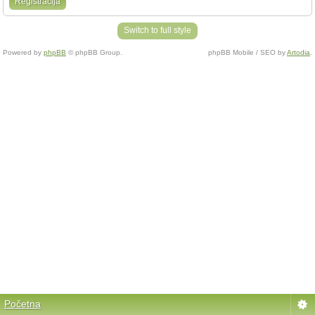
Registracija
Switch to full style
Powered by
phpBB
© phpBB Group.
phpBB Mobile / SEO by
Artodia
.
Početna