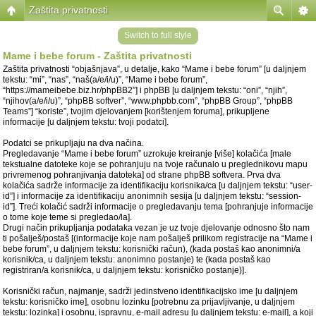
Zaštita privatnosti
Switch to full style
Mame i bebe forum - Zaštita privatnosti
Zaštita privatnosti “objašnjava”, u detalje, kako “Mame i bebe forum” [u daljnjem
tekstu: “mi”, “nas”, “naš(a/e/i/u)”, “Mame i bebe forum”,
“https://mameibebe.biz.hr/phpBB2”] i phpBB [u daljnjem tekstu: “oni”, “njih”,
“njihov(a/e/i/u)”, “phpBB softver”, “www.phpbb.com”, “phpBB Group”, “phpBB
Teams”] “koriste”, tvojim djelovanjem [korištenjem foruma], prikupljene
informacije [u daljnjem tekstu: tvoji podatci].
Podatci se prikupljaju na dva načina.
Pregledavanje “Mame i bebe forum” uzrokuje kreiranje [više] kolačića [male
tekstualne datoteke koje se pohranjuju na tvoje računalo u preglednikovu mapu
privremenog pohranjivanja datoteka] od strane phpBB softvera. Prva dva
kolačića sadrže informacije za identifikaciju korisnika/ca [u daljnjem tekstu: “user-
id”] i informacije za identifikaciju anonimnih sesija [u daljnjem tekstu: “session-
id”]. Treći kolačić sadrži informacije o pregledavanju tema [pohranjuje informacije
o tome koje teme si pregledao/la].
Drugi način prikupljanja podataka vezan je uz tvoje djelovanje odnosno što nam
ti pošalješ/postaš [(informacije koje nam pošalješ prilikom registracije na “Mame i
bebe forum”, u daljnjem tekstu: korisnički račun), (kada postaš kao anonimni/a
korisnik/ca, u daljnjem tekstu: anonimno postanje) te (kada postaš kao
registriran/a korisnik/ca, u daljnjem tekstu: korisničko postanje)].
Korisnički račun, najmanje, sadrži jedinstveno identifikacijsko ime [u daljnjem
tekstu: korisničko ime], osobnu lozinku [potrebnu za prijavljivanje, u daljnjem
tekstu: lozinka] i osobnu, ispravnu, e-mail adresu [u daljnjem tekstu: e-mail], a koji