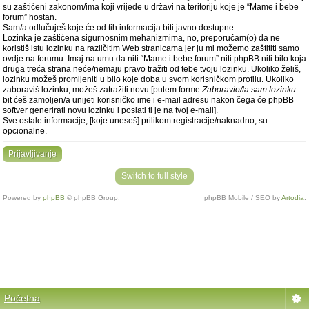
su zaštićeni zakonom/ima koji vrijede u državi na teritoriju koje je “Mame i bebe
forum” hostan.
Sam/a odlučuješ koje će od tih informacija biti javno dostupne.
Lozinka je zaštićena sigurnosnim mehanizmima, no, preporučam(o) da ne
koristiš istu lozinku na različitim Web stranicama jer ju mi možemo zaštititi samo
ovdje na forumu. Imaj na umu da niti “Mame i bebe forum” niti phpBB niti bilo koja
druga treća strana neće/nemaju pravo tražiti od tebe tvoju lozinku. Ukoliko želiš,
lozinku možeš promijeniti u bilo koje doba u svom korisničkom profilu. Ukoliko
zaboraviš lozinku, možeš zatražiti novu [putem forme
Zaboravio/la sam lozinku
-
bit ćeš zamoljen/a unijeti korisničko ime i e-mail adresu nakon čega će phpBB
softver generirati novu lozinku i poslati ti je na tvoj e-mail].
Sve ostale informacije, [koje uneseš] prilikom registracije/naknadno, su
opcionalne.
Prijavljivanje
Switch to full style
Powered by
phpBB
© phpBB Group.
phpBB Mobile / SEO by
Artodia
.
Početna