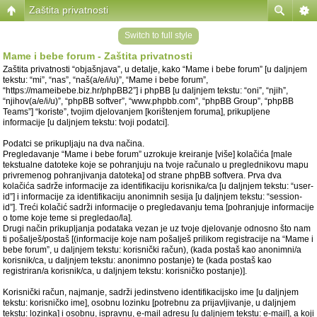
Zaštita privatnosti
Switch to full style
Mame i bebe forum - Zaštita privatnosti
Zaštita privatnosti “objašnjava”, u detalje, kako “Mame i bebe forum” [u daljnjem
tekstu: “mi”, “nas”, “naš(a/e/i/u)”, “Mame i bebe forum”,
“https://mameibebe.biz.hr/phpBB2”] i phpBB [u daljnjem tekstu: “oni”, “njih”,
“njihov(a/e/i/u)”, “phpBB softver”, “www.phpbb.com”, “phpBB Group”, “phpBB
Teams”] “koriste”, tvojim djelovanjem [korištenjem foruma], prikupljene
informacije [u daljnjem tekstu: tvoji podatci].
Podatci se prikupljaju na dva načina.
Pregledavanje “Mame i bebe forum” uzrokuje kreiranje [više] kolačića [male
tekstualne datoteke koje se pohranjuju na tvoje računalo u preglednikovu mapu
privremenog pohranjivanja datoteka] od strane phpBB softvera. Prva dva
kolačića sadrže informacije za identifikaciju korisnika/ca [u daljnjem tekstu: “user-
id”] i informacije za identifikaciju anonimnih sesija [u daljnjem tekstu: “session-
id”]. Treći kolačić sadrži informacije o pregledavanju tema [pohranjuje informacije
o tome koje teme si pregledao/la].
Drugi način prikupljanja podataka vezan je uz tvoje djelovanje odnosno što nam
ti pošalješ/postaš [(informacije koje nam pošalješ prilikom registracije na “Mame i
bebe forum”, u daljnjem tekstu: korisnički račun), (kada postaš kao anonimni/a
korisnik/ca, u daljnjem tekstu: anonimno postanje) te (kada postaš kao
registriran/a korisnik/ca, u daljnjem tekstu: korisničko postanje)].
Korisnički račun, najmanje, sadrži jedinstveno identifikacijsko ime [u daljnjem
tekstu: korisničko ime], osobnu lozinku [potrebnu za prijavljivanje, u daljnjem
tekstu: lozinka] i osobnu, ispravnu, e-mail adresu [u daljnjem tekstu: e-mail], a koji