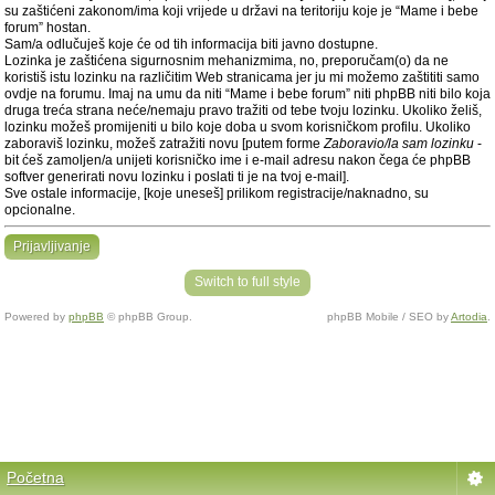
su zaštićeni zakonom/ima koji vrijede u državi na teritoriju koje je “Mame i bebe
forum” hostan.
Sam/a odlučuješ koje će od tih informacija biti javno dostupne.
Lozinka je zaštićena sigurnosnim mehanizmima, no, preporučam(o) da ne
koristiš istu lozinku na različitim Web stranicama jer ju mi možemo zaštititi samo
ovdje na forumu. Imaj na umu da niti “Mame i bebe forum” niti phpBB niti bilo koja
druga treća strana neće/nemaju pravo tražiti od tebe tvoju lozinku. Ukoliko želiš,
lozinku možeš promijeniti u bilo koje doba u svom korisničkom profilu. Ukoliko
zaboraviš lozinku, možeš zatražiti novu [putem forme
Zaboravio/la sam lozinku
-
bit ćeš zamoljen/a unijeti korisničko ime i e-mail adresu nakon čega će phpBB
softver generirati novu lozinku i poslati ti je na tvoj e-mail].
Sve ostale informacije, [koje uneseš] prilikom registracije/naknadno, su
opcionalne.
Prijavljivanje
Switch to full style
Powered by
phpBB
© phpBB Group.
phpBB Mobile / SEO by
Artodia
.
Početna