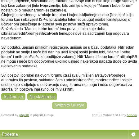
mržnje, prijeteće, seksualno orijentirane sadržaje kao ni bilo koje druge sadržaje
koji krše zakon(e) [bilo tvoje zemlje, bilo zemlje u kojoj je “Mame i bebe forum”
hostan, bilo međunarodni(e) zakon(e)].
Činjenje navedenog uzrokuje trenutno i trajno isključenje osobe [činitelja/ice] s
foruma kao i obavijest ISP-u [pružatelju Internet usluga] osobe [činitelja/ice] o
učinjenom [bilježenje IP adresa svih postova služi upravo tome].
Slažeš se da “Mame i bebe forum” ima pravo, u bilo koje doba,
izbrisati/urediti/premjestiti/zatvoriti teme/postove sa sadržajem koji odgovara
navedenom.
Svi podatci, upisani prilikom registracije, upisuju se u bazu podataka. Niti jedan
podatak ne smije i neće biti dan na uvid ikojoj osobi [osim tebi, “Mame i bebe
forum” i onih-ako/što/kako podliježe zakonu]. Niti “Mame i bebe forum” niti phpBB
ne mogu i neće biti odgovorni/e ukoliko uslijed hakerskog napada dođe do uvida
u/otkrivanja podataka.
Svi postovi [poruke] na ovom forumu izražavaju mišljenja/stavove/poglede
autora/ica tih postova, sukladno čemu administratori/ce, moderatori/ce i ostale
osobe koje sudjeluju u održavanju ovog foruma ne mogu i neće odgovarati za
sadržaj tih postova [naravno, osim vlastitih].
Switch to full style
Powered by
phpBB
© phpBB Group.
phpBB Mobile / SEO by
Artodia
.
Početna