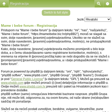
Registracija
Switch to full style
Jezik:
Mame i bebe forum - Registracija
Pristupom na “Mame i bebe forum” [u daljnjem tekstu: “mi”, “nas”, “naš(a/e/i/u)”,
“Mame i bebe forum”, “https://mameibebe.biz.hr/phpBB2”], moraš se slagati sa
svim, dolje navedenim, [pravnim] uvjetima/pravilima. Ukoliko se ne slažeš sa
svim, dolje navedenim, [pravnim] uvjetima/pravilima, molim(o), ne pristupaj/koristi
“Mame i bebe forum”.
Kako, dolje navedene, [pravne] uvjete/pravila možemo promijeniti u bilo koje
doba, a o čemu obavještavamo samo registrirane korisnike/ce, molim(o), s
vremena na vrijeme ih [ponovo] pročitaj kako se nebi dogodilo da se ne slažeš s
[promijenjenim] [pravnim] uvjetima/pravilima, a i dalje pristupaš/koristiš “Mame i
bebe forum”.
Forum je
powered by
phpBB [u daljnjem tekstu: “oni”, “njih”, “njihov(a/e/i/u)”,
“phpBB softver”, “www.phpbb.com”, “phpBB Group”, “phpBB Teams”]. Dostupan
je pod “
General Public License
” [u daljnjem tekstu: “GPL”]. Možeš ga preuzeti sa
www.phpbb.com
gdje možeš pronaći (i) [sve] detaljn(ij)e informacije o phpBB-u.
Ovdje možeš
www.phpbb.com.hr
preuzeti isti i paket sa Hrvatskim jezikom kao i
prevedene dodatke.
phpBB softver (samo) omogućava Internetski bazirane rasprave. phpBB Grupa
nije, niti može biti, odgovorna za, na ovom forumu, od naše strane (ne)dopušten
sadržaj i/ili ponašanje.
Slažeš se da nećeš postati uvredljive, bestidne, vulgarne, klevetničke, pune